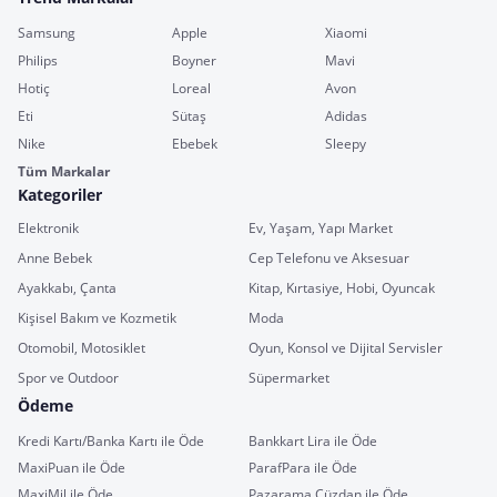
Samsung
Apple
Xiaomi
Philips
Boyner
Mavi
Hotiç
Loreal
Avon
Eti
Sütaş
Adidas
Nike
Ebebek
Sleepy
Tüm Markalar
Kategoriler
Elektronik
Ev, Yaşam, Yapı Market
Anne Bebek
Cep Telefonu ve Aksesuar
Ayakkabı, Çanta
Kitap, Kırtasiye, Hobi, Oyuncak
Kişisel Bakım ve Kozmetik
Moda
Otomobil, Motosiklet
Oyun, Konsol ve Dijital Servisler
Spor ve Outdoor
Süpermarket
Ödeme
Kredi Kartı/Banka Kartı ile Öde
Bankkart Lira ile Öde
MaxiPuan ile Öde
ParafPara ile Öde
MaxiMil ile Öde
Pazarama Cüzdan ile Öde