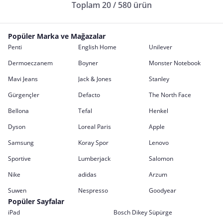
Toplam 20 / 580 ürün
Popüler Marka ve Mağazalar
Penti
English Home
Unilever
Dermoeczanem
Boyner
Monster Notebook
Mavi Jeans
Jack & Jones
Stanley
Gürgençler
Defacto
The North Face
Bellona
Tefal
Henkel
Dyson
Loreal Paris
Apple
Samsung
Koray Spor
Lenovo
Sportive
Lumberjack
Salomon
Nike
adidas
Arzum
Suwen
Nespresso
Goodyear
Popüler Sayfalar
iPad
Bosch Dikey Süpürge