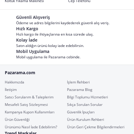
Koltuk Yıkama Makinesi
Cep Telefonu
Güvenli Alışveriş
Ödeme ve adres bilgilerini kaydederek güvenli alış veriş.
Hızlı Kargo
Hızlı kargo ile ihtiyaçlarına en kısa sürede ulaş.
Kolay İade
Satın aldığın ürünü kolay iade edebilirsin.
Mobil Uygulama
Mobil uygulama ile Pazarama cebinde.
Pazarama.com
Hakkımızda
İşlem Rehberi
İletişim
Pazarama Blog
Satıcı Sorularım & Taleplerim
Bilgi Toplumu Hizmetleri
Mesafeli Satış Sözleşmesi
Sıkça Sorulan Sorular
Kampanya Kupon Kullanımları
Güvenlik İpuçları
Ürün Güvenliği
Ürün Kurulum Rehberi
Ürünümü Nasıl İade Edebilirim?
Ürün Geri Çekme Bilgilendirmeleri
Trend Markalar