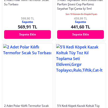
Su Torbası
Parfüm Şisesi Cep Parfümü
Seyahat Tipi Çanta İçi 5ml
Son 10 Günün En Düşük Fiyatı
599,90 TL
459,99 TL
Sepette
Sepette
569,91 TL
441,60 TL
Sepete Ekle
Sepete Ekle
2 Adet Polar Kılıflı Termofor Sıcak
5'li Kedi Köpek Kazak Koltuk Tüy