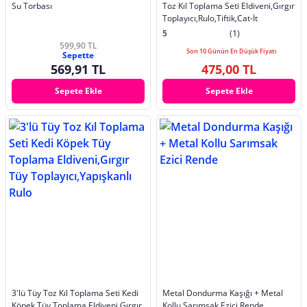
Su Torbası
Toz Kıl Toplama Seti Eldiveni,Gırgır
Toplayıcı,Rulo,Tiftik,Cat-İt
5
(1)
599,90 TL
Son 10 Günün En Düşük Fiyatı
Sepette
569,91 TL
475,00 TL
Sepete Ekle
Sepete Ekle
3'lü Tüy Toz Kıl Toplama Seti Kedi
Metal Dondurma Kaşığı + Metal
Köpek Tüy Toplama Eldiveni,Gırgır
Kollu Sarımsak Ezici Rende