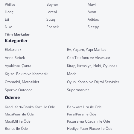
Philips
Boyner
Mavi
Hotiç
Loreal
Avon
Eti
Sütaş
Adidas
Nike
Ebebek
Sleepy
Tüm Markalar
Kategoriler
Elektronik
Ev, Yaşam, Yapı Market
Anne Bebek
Cep Telefonu ve Aksesuar
Ayakkabı, Çanta
Kitap, Kırtasiye, Hobi, Oyuncak
Kişisel Bakım ve Kozmetik
Moda
Otomobil, Motosiklet
Oyun, Konsol ve Dijital Servisler
Spor ve Outdoor
Süpermarket
Ödeme
Kredi Kartı/Banka Kartı ile Öde
Bankkart Lira ile Öde
MaxiPuan ile Öde
ParafPara ile Öde
MaxiMil ile Öde
Pazarama Cüzdan ile Öde
Bonus ile Öde
Hediye Puan Pluxee ile Öde