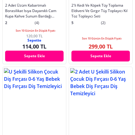
2 Adet Üzüm Kabartmalı
2'li Kedi Ve Köpek Tüy Toplama
Borasilikat Isıya Dayanıklı Cam
Eldiveni Ve Gırgır Tüy Toplayıcı Kıl
Kupa Kahve Sunum Bardağı
Toz Toplayıcı Seti
300ML
2
(4)
5
(2)
Son 10 Günün En Düşük Fiyatı
120,00 TL
Son 10 Günün En Düşük Fiyatı
Sepette
114,00 TL
299,00 TL
Sepete Ekle
Sepete Ekle