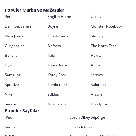
Popüler Marka ve Mağazalar
Penti
English Home
Unilever
Dermoeczanem
Boyner
Monster Notebook
Mavi Jeans
Jack & Jones
Stanley
Gürgençler
Defacto
The North Face
Bellona
Tefal
Henkel
Dyson
Loreal Paris
Apple
Samsung
Koray Spor
Lenovo
Sportive
Lumberjack
Salomon
Nike
adidas
Arzum
Suwen
Nespresso
Goodyear
Popüler Sayfalar
iPad
Bosch Dikey Süpürge
Kombi
Cep Telefonu