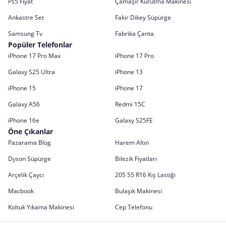
Ps5 Fiyat
Çamaşır Kurutma Makinesi
Ankastre Set
Fakir Dikey Süpürge
Samsung Tv
Fabrika Çanta
Popüler Telefonlar
iPhone 17 Pro Max
iPhone 17 Pro
Galaxy S25 Ultra
iPhone 13
iPhone 15
iPhone 17
Galaxy A56
Redmi 15C
iPhone 16e
Galaxy S25FE
Öne Çıkanlar
Pazarama Blog
Harem Altın
Dyson Süpürge
Bilezik Fiyatları
Arçelik Çaycı
205 55 R16 Kış Lastiği
Macbook
Bulaşık Makinesi
Koltuk Yıkama Makinesi
Cep Telefonu