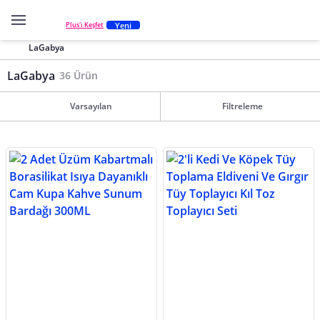
Yeni
Plus'ı Keşfet
LaGabya
LaGabya
36 Ürün
Varsayılan
Filtreleme