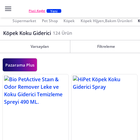
Yeni
Plus'ı Keşfet
Süpermarket
Pet Shop
Köpek
Köpek Hijyen,Bakım Ürünleri
K
Köpek Koku Giderici
124 Ürün
Varsayılan
Filtreleme
Pazarama Plus