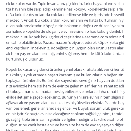
ek kokuları vardır. Tıpkı insanların, çiçeklerin, farklı hayvanların ve ha
tta havanın bile salgıladığı kendine has kokuyu köpeklerde salgılarla
r. Bu kokular dış ortamda çok fark edilmese bile ev içerisinde hissedil
mektedir. Ancak bu kokulardan korunmanın ve hatta kurtulmanın y
olları bulunmaktadır. Köpeğinizin bakımının doğru ve düzenli yapılm
ası halinde köpeklerde oluşan ve evinize sinen o has koku giderilebil
mektedir. Bu
köpek koku giderici çeşitleri
ne Pazarama.com adresind
en sahip olabilirsiniz. Pazarama.com’u ziyaret ederek
köpek koku gid
erici çeşitleri
ni inceleyiniz. Köpeğiniz için uygun olan ürünü satın alar
ak hem yaşam alanınızın hijyenini sağlamış hem de kötü kokulardan
kurtulmuş olursunuz.
Köpek kokusunu giderici ürünler genel olarak rahatsızlık verici her tü
rlü kokuyu yok etmede başarı kazanmış ve kullanıcılarının beğenisini
toplayan ürünlerdir. Bu ürünler sayesinde sevdiğiniz hayvan dostları
nızı evinizde hem sizi hem de evinize gelen misafirlerinizi rahatsız edi
ci kokuya maruz kalmadan besleyebilecek ve onlarla daha rahat bir ş
ekilde iletişime geçebileceksiniz. Bunun yanı sıra evinizin temizliğini s
ağlayacak ve yaşam alanınızın kalitesini yükselteceksiniz. Evlerde hay
van beslemek genel anlamda eğlenceli ve büyük sorumluluk gerektir
en bir iştir. Sonuçta evinize alacağınız canlının sağlıklı gelişimi, temizli
ği, sağlığı tıpkı bir insanın gibidir ve ilgilenmediğiniz takdirde sahip ol
duğunuz bu canlı hastalanır ve hem size hem de evde yaşayan diğer
kişilere zarar verebilir. Bu sebeple evimizde yaşayan köpeklerin bakı