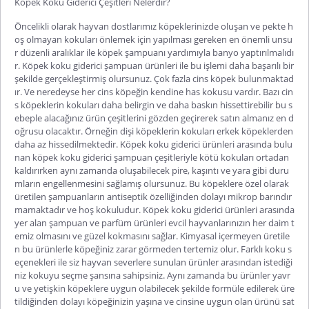
Köpek Koku Giderici Çeşitleri Nelerdir?
Öncelikli olarak hayvan dostlarımız köpeklerinizde oluşan ve pekte h
oş olmayan kokuları önlemek için yapılması gereken en önemli unsu
r düzenli aralıklar ile köpek şampuanı yardımıyla banyo yaptırılmalıdı
r. Köpek koku giderici şampuan ürünleri ile bu işlemi daha başarılı bir
şekilde gerçekleştirmiş olursunuz. Çok fazla cins köpek bulunmaktad
ır. Ve neredeyse her cins köpeğin kendine has kokusu vardır. Bazı cin
s köpeklerin kokuları daha belirgin ve daha baskın hissettirebilir bu s
ebeple alacağınız ürün çeşitlerini gözden geçirerek satın almanız en d
oğrusu olacaktır. Örneğin dişi köpeklerin kokuları erkek köpeklerden
daha az hissedilmektedir. Köpek koku giderici ürünleri arasında bulu
nan köpek koku giderici şampuan çeşitleriyle kötü kokuları ortadan
kaldırırken aynı zamanda oluşabilecek pire, kaşıntı ve yara gibi duru
mların engellenmesini sağlamış olursunuz. Bu köpeklere özel olarak
üretilen şampuanların antiseptik özelliğinden dolayı mikrop barındır
mamaktadır ve hoş kokuludur. Köpek koku giderici ürünleri arasında
yer alan şampuan ve parfüm ürünleri evcil hayvanlarınızın her daim t
emiz olmasını ve güzel kokmasını sağlar. Kimyasal içermeyen üretile
n bu ürünlerle köpeğiniz zarar görmeden tertemiz olur. Farklı koku s
eçenekleri ile siz hayvan severlere sunulan ürünler arasından istediği
niz kokuyu seçme şansına sahipsiniz. Aynı zamanda bu ürünler yavr
u ve yetişkin köpeklere uygun olabilecek şekilde formüle edilerek üre
tildiğinden dolayı köpeğinizin yaşına ve cinsine uygun olan ürünü sat