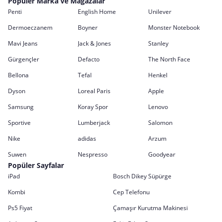
Popüler Marka ve Mağazalar
Penti
English Home
Unilever
Dermoeczanem
Boyner
Monster Notebook
Mavi Jeans
Jack & Jones
Stanley
Gürgençler
Defacto
The North Face
Bellona
Tefal
Henkel
Dyson
Loreal Paris
Apple
Samsung
Koray Spor
Lenovo
Sportive
Lumberjack
Salomon
Nike
adidas
Arzum
Suwen
Nespresso
Goodyear
Popüler Sayfalar
iPad
Bosch Dikey Süpürge
Kombi
Cep Telefonu
Ps5 Fiyat
Çamaşır Kurutma Makinesi