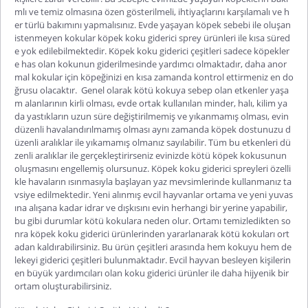
mlı ve temiz olmasına özen gösterilmeli, ihtiyaçlarını karşılamalı ve h
er türlü bakımını yapmalısınız. Evde yaşayan köpek sebebi ile oluşan
istenmeyen kokular köpek koku giderici sprey ürünleri ile kısa süred
e yok edilebilmektedir.
Köpek koku giderici çeşitleri
sadece köpekler
e has olan kokunun giderilmesinde yardımcı olmaktadır, daha anor
mal kokular için köpeğinizi en kısa zamanda kontrol ettirmeniz en do
ğrusu olacaktır.
Genel olarak kötü kokuya sebep olan etkenler yaşa
m alanlarının kirli olması, evde ortak kullanılan minder, halı, kilim ya
da yastıkların uzun süre değiştirilmemiş ve yıkanmamış olması, evin
düzenli havalandırılmamış olması aynı zamanda köpek dostunuzu d
üzenli aralıklar ile yıkamamış olmanız sayılabilir. Tüm bu etkenleri dü
zenli aralıklar ile gerçekleştirirseniz evinizde kötü köpek kokusunun
oluşmasını engellemiş olursunuz. Köpek koku giderici spreyleri özelli
kle havaların ısınmasıyla başlayan yaz mevsimlerinde kullanmanız ta
vsiye edilmektedir. Yeni alınmış evcil hayvanlar ortama ve yeni yuvas
ına alışana kadar idrar ve dışkısını evin herhangi bir yerine yapabilir,
bu gibi durumlar kötü kokulara neden olur. Ortamı temizledikten so
nra köpek koku giderici ürünlerinden yararlanarak kötü kokuları ort
adan kaldırabilirsiniz. Bu ürün çeşitleri arasında hem kokuyu hem de
lekeyi giderici çeşitleri bulunmaktadır. Evcil hayvan besleyen kişilerin
en büyük yardımcıları olan koku giderici ürünler ile daha hijyenik bir
ortam oluşturabilirsiniz.