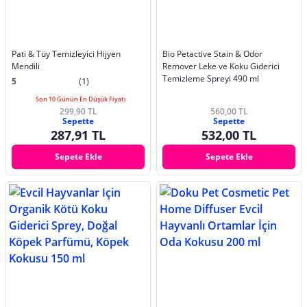
Pati & Tüy Temizleyici Hijyen
Bio Petactive Stain & Odor
Mendili
Remover Leke ve Koku Giderici
Temizleme Spreyi 490 ml
5
(1)
Son 10 Günün En Düşük Fiyatı
299,90 TL
560,00 TL
Sepette
Sepette
287,91 TL
532,00 TL
Sepete Ekle
Sepete Ekle