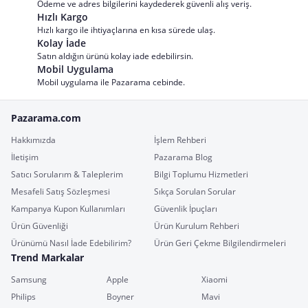
Ödeme ve adres bilgilerini kaydederek güvenli alış veriş.
Hızlı Kargo
Hızlı kargo ile ihtiyaçlarına en kısa sürede ulaş.
Kolay İade
Satın aldığın ürünü kolay iade edebilirsin.
Mobil Uygulama
Mobil uygulama ile Pazarama cebinde.
Pazarama.com
Hakkımızda
İşlem Rehberi
İletişim
Pazarama Blog
Satıcı Sorularım & Taleplerim
Bilgi Toplumu Hizmetleri
Mesafeli Satış Sözleşmesi
Sıkça Sorulan Sorular
Kampanya Kupon Kullanımları
Güvenlik İpuçları
Ürün Güvenliği
Ürün Kurulum Rehberi
Ürünümü Nasıl İade Edebilirim?
Ürün Geri Çekme Bilgilendirmeleri
Trend Markalar
Samsung
Apple
Xiaomi
Philips
Boyner
Mavi