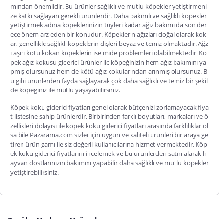
mından önemlidir. Bu ürünler sağlıklı ve mutlu köpekler yetiştirmeni
ze katkı sağlayan gerekli ürünlerdir. Daha bakımlı ve sağlıklı köpekler
yetiştirmek adına köpeklerinizin tüyleri kadar ağız bakımı da son der
ece önem arz eden bir konudur. Köpeklerin ağızları doğal olarak kok
ar, genellikle sağlıklı köpeklerin dişleri beyaz ve temiz olmaktadır. Ağz
ı aşırı kötü kokan köpeklerin ise mide problemleri olabilmektedir. Kö
pek ağız kokusu giderici ürünler ile köpeğinizin hem ağız bakımını ya
pmış olursunuz hem de kötü ağız kokularından arınmış olursunuz. B
u gibi ürünlerden fayda sağlayarak çok daha sağlıklı ve temiz bir şekil
de köpeğiniz ile mutlu yaşayabilirsiniz.
Köpek koku giderici fiyatları
genel olarak bütçenizi zorlamayacak fiya
t listesine sahip ürünlerdir. Birbirinden farklı boyutları, markaları ve ö
zellikleri dolayısı ile
köpek koku giderici fiyatları
arasında farklılıklar ol
sa bile Pazarama.com sizler için uygun ve kaliteli ürünleri bir araya ge
tiren ürün gamı ile siz değerli kullanıcılarına hizmet vermektedir.
Köp
ek koku giderici fiyatları
nı incelemek ve bu ürünlerden satın alarak h
ayvan dostlarınızın bakımını yapabilir daha sağlıklı ve mutlu köpekler
yetiştirebilirsiniz.