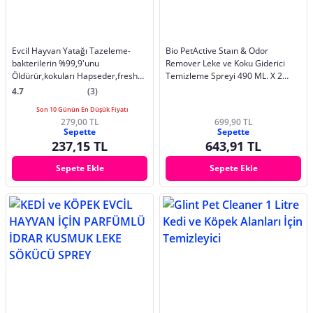
Evcil Hayvan Yatağı Tazeleme-
Bio PetActive Staın & Odor
bakterilerin %99,9'unu
Remover Leke ve Koku Giderici
Öldürür,kokuları Hapseder,fresh
Temizleme Spreyi 490 ML. X 2
Hava Bırakır
Adet
4.7
(3)
Son 10 Günün En Düşük Fiyatı
279,00 TL
699,90 TL
Sepette
Sepette
237,15 TL
643,91 TL
Sepete Ekle
Sepete Ekle