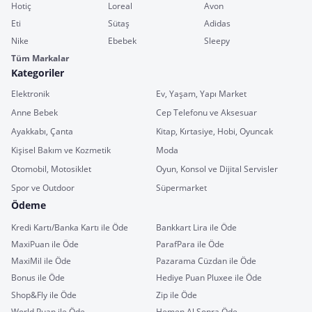
Hotiç
Loreal
Avon
Eti
Sütaş
Adidas
Nike
Ebebek
Sleepy
Tüm Markalar
Kategoriler
Elektronik
Ev, Yaşam, Yapı Market
Anne Bebek
Cep Telefonu ve Aksesuar
Ayakkabı, Çanta
Kitap, Kırtasiye, Hobi, Oyuncak
Kişisel Bakım ve Kozmetik
Moda
Otomobil, Motosiklet
Oyun, Konsol ve Dijital Servisler
Spor ve Outdoor
Süpermarket
Ödeme
Kredi Kartı/Banka Kartı ile Öde
Bankkart Lira ile Öde
MaxiPuan ile Öde
ParafPara ile Öde
MaxiMil ile Öde
Pazarama Cüzdan ile Öde
Bonus ile Öde
Hediye Puan Pluxee ile Öde
Shop&Fly ile Öde
Zip ile Öde
World Puan ile Öde
Hemen Al Sonra Öde