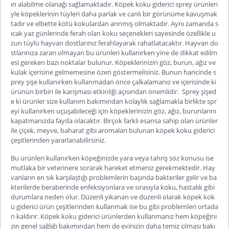
ın alabilme olanağı sağlamaktadır. Köpek koku giderici sprey ürünleri
yle köpeklerinin tüyleri daha parlak ve canlı bir görünüme kavuşmak
tadır ve elbette kötü kokulardan arınmış olmaktadır. Aynı zamanda s
ıcak yaz günlerinde ferah olan koku seçenekleri sayesinde özellikle u
zun tüylü hayvan dostlarınız ferahlayarak rahatlatacaktır. Hayvan do
stlarınıza zararı olmayan bu ürünleri kullanırken yine de dikkat edilm
esi gereken bazı noktalar bulunur. Köpeklerinizin göz, burun, ağız ve
kulak içerisine gelmemesine özen göstermelisiniz. Bunun haricinde s
prey şişe kullanırken kullanmadan önce çalkalamanız ve içerisinde ki
ürünün birbiri ile karışması etkinliği açısından önemlidir.
Sprey şişed
e ki ürünler size kullanım bakımından kolaylık sağlamakla birlikte spr
eyi kullanırken uçuşabileceği için köpeklerinizin göz, ağız, burunlarını
kapatmanızda fayda olacaktır. Birçok farklı esansa sahip olan ürünler
ile çiçek, meyve, baharat gibi aromaları bulunan
köpek koku giderici
çeşitleri
nden yararlanabilirsiniz.
Bu ürünleri kullanırken köpeğinizde yara veya tahriş söz konusu ise
mutlaka bir veterinere sorarak hareket etmeniz gerekmektedir. Hay
vanların en sık karşılaştığı problemlerin başında bakteriler gelir ve ba
kterilerde beraberinde enfeksiyonlara ve sırasıyla koku, hastalık gibi
durumlara neden olur. Düzenli yıkanan ve düzenli olarak köpek kok
u giderici ürün çeşitlerinden kullanmak ise bu gibi problemleri ortada
n kaldırır. Köpek koku giderici ürünlerden kullanmanız hem köpeğini
zin genel sağlığı bakımından hem de evinizin daha temiz olması bakı