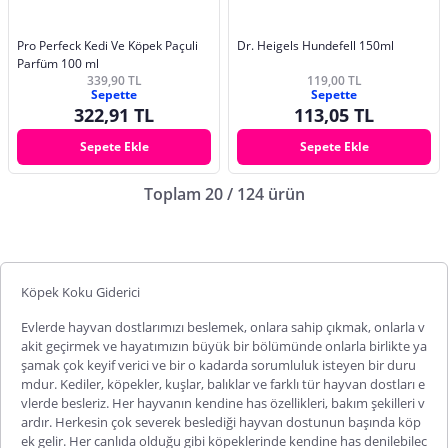
Pro Perfeck Kedi Ve Köpek Paçuli
Dr. Heigels Hundefell 150ml
Parfüm 100 ml
339,90 TL
119,00 TL
Sepette
Sepette
322,91 TL
113,05 TL
Sepete Ekle
Sepete Ekle
Toplam 20 / 124 ürün
Köpek Koku Giderici
Evlerde hayvan dostlarımızı beslemek, onlara sahip çıkmak, onlarla v
akit geçirmek ve hayatımızın büyük bir bölümünde onlarla birlikte ya
şamak çok keyif verici ve bir o kadarda sorumluluk isteyen bir duru
mdur. Kediler, köpekler, kuşlar, balıklar ve farklı tür hayvan dostları e
vlerde besleriz. Her hayvanın kendine has özellikleri, bakım şekilleri v
ardır. Herkesin çok severek beslediği hayvan dostunun başında köp
ek gelir. Her canlıda olduğu gibi köpeklerinde kendine has denilebilec