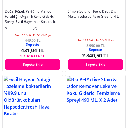
Doğal Köpek Parfümü Mango
Simple Solution Patio Deck Dış
Ferahlığı, Organik Koku Giderici
Mekan Leke ve Koku Giderici 4 L
Sprey, Evcil Hayvanlar Kokusu Için
150 ml
5
(2)
Son 10 Günün En Düşük Fiyatı
449,00 TL
Son 10 Günün En Düşük Fiyatı
Sepette
2.990,00 TL
431,04 TL
Sepette
2.840,50 TL
Plus ile 409,49 TL
Sepete Ekle
Sepete Ekle