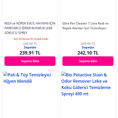
KEDİ ve KÖPEK EVCİL HAYVAN İÇİN
Glint Pet Cleaner 1 Litre Kedi ve
PARFÜMLÜ İDRAR KUSMUK LEKE
Köpek Alanları İçin Temizleyici
SÖKÜCÜ SPREY
Son 10 Günün En Düşük Fiyatı
249,90 TL
269,00 TL
Sepette
Sepette
239,91 TL
242,10 TL
Sepete Ekle
Sepete Ekle