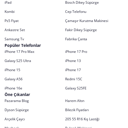
iPad
Bosch Dikey Süpürge
Kombi
Cep Telefonu
Ps5 Fiyat
Çamaşır Kurutma Makinesi
Ankastre Set
Fakir Dikey Süpürge
Samsung Tv
Fabrika Çanta
Popüler Telefonlar
iPhone 17 Pro Max
iPhone 17 Pro
Galaxy S25 Ultra
iPhone 13
iPhone 15
iPhone 17
Galaxy A56
Redmi 15C
iPhone 16e
Galaxy S25FE
Öne Çıkanlar
Pazarama Blog
Harem Altın
Dyson Süpürge
Bilezik Fiyatları
Arçelik Çaycı
205 55 R16 Kış Lastiği