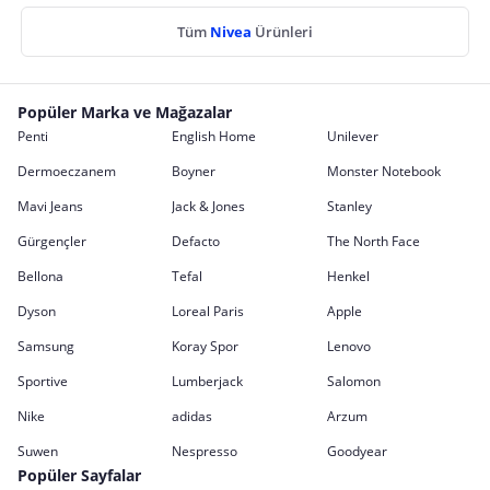
Tüm
Nivea
Ürünleri
Popüler Marka ve Mağazalar
Penti
English Home
Unilever
Dermoeczanem
Boyner
Monster Notebook
Mavi Jeans
Jack & Jones
Stanley
Gürgençler
Defacto
The North Face
Bellona
Tefal
Henkel
Dyson
Loreal Paris
Apple
Samsung
Koray Spor
Lenovo
Sportive
Lumberjack
Salomon
Nike
adidas
Arzum
Suwen
Nespresso
Goodyear
Popüler Sayfalar