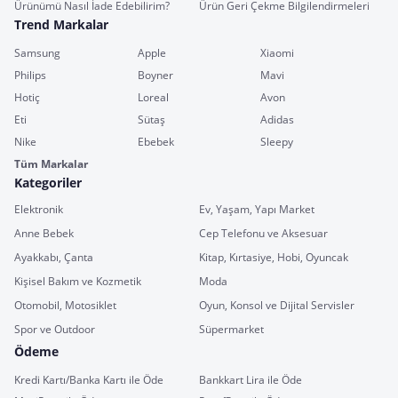
Ürünümü Nasıl İade Edebilirim?
Ürün Geri Çekme Bilgilendirmeleri
Trend Markalar
Samsung
Apple
Xiaomi
Philips
Boyner
Mavi
Hotiç
Loreal
Avon
Eti
Sütaş
Adidas
Nike
Ebebek
Sleepy
Tüm Markalar
Kategoriler
Elektronik
Ev, Yaşam, Yapı Market
Anne Bebek
Cep Telefonu ve Aksesuar
Ayakkabı, Çanta
Kitap, Kırtasiye, Hobi, Oyuncak
Kişisel Bakım ve Kozmetik
Moda
Otomobil, Motosiklet
Oyun, Konsol ve Dijital Servisler
Spor ve Outdoor
Süpermarket
Ödeme
Kredi Kartı/Banka Kartı ile Öde
Bankkart Lira ile Öde