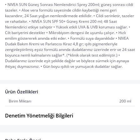
• NIVEA SUN Güneş Sonrası Nemlendirici Sprey 200ml; güneş sonrası cildi
tazeler. • Aloe vera formülü sayesinde cildin kaybettiği nemi geri
kazandırır, 24 Saat yoğun nemlendirmede etkilidir. • Cildi serinletir, tazeler
ve rahatlaltır. • NIVEA SUN SPF 50+ Güneş Kremi 200 ml; 48 Saat
Nemlendirici etkiye sahiptir • Yüksek etkili UVA & UVB koruması sağlar. •
Cilt bariyerini destekler • Mikrobiyom dengesi ile uyumlu çalışır. • Hızlı
emilim göstererek anında etki eder. • Formülü suya dayanıklıdır • NIVEA
Dudak Bakım Kremi ve Parlatıcısı Kiraz 4,8 gr; ışıltı pigmentleriyle
zenginleştirilmiş eşsiz formülü anında dudaklarınız üzerinde erir ve 24 saat
boyunca nemli kalmalarını sağlar*. (*klinik olarak test edilmiştir.) •
Dudaklarınız üzerinde eşit şekilde dağılır ve böylece sürmek için aynaya
ihtiyaç duymazsınız. • Gün boyu ışıltılı ve yumuşacık dudaklar sağlar.
Ürün Özellikleri
Birim Miktarı
200 ml
Denetim Yönetmeliği Bilgileri