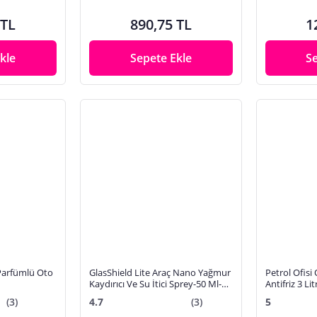
 TL
890,75 TL
1
kle
Sepete Ekle
S
 Parfümlü Oto
GlasShield Lite Araç Nano Yağmur
Petrol Ofisi
Kaydırıcı Ve Su İtici Sprey-50 Ml-1
Antifriz 3 Li
Yıl Etkili-Cam Koruma
Üretim)
(3)
4.7
(3)
5