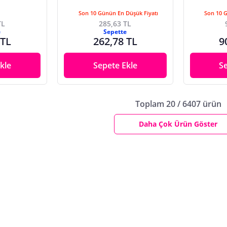
Son 10 Günün En Düşük Fiyatı
Son 10 
TL
285,63 TL
e
Sepette
 TL
262,78 TL
9
kle
Sepete Ekle
S
Toplam 20 / 6407 ürün
Daha Çok Ürün Göster