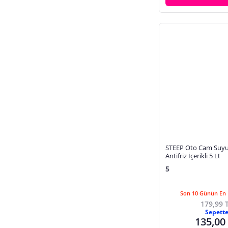
Ally
IK Sprey
HERGÜN
STEEP Oto Cam Suyu
Antifriz İçerikli 5 Lt
5
Son 10 Günün En 
179,99 
Sepett
135,00