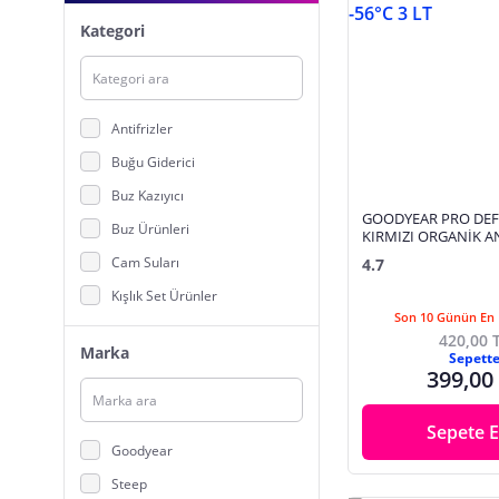
Kategori
Antifrizler
Buğu Giderici
Buz Kazıyıcı
GOODYEAR PRO DE
Buz Ürünleri
KIRMIZI ORGANİK AN
3 LT
Cam Suları
4.7
Kışlık Set Ürünler
Son 10 Günün En 
Lastik Kar Paletleri
420,00 
Marka
Sepett
Lastik Serme Zincir
399,00
Lastik Zinciri , Çorabı
Ölçüm Aletleri
Sepete E
Goodyear
Yağmur Kaydırıcılar
Steep