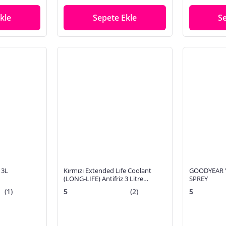
kle
Sepete Ekle
S
 3L
Kırmızı Extended Lıfe Coolant
GOODYEAR 
(LONG-LIFE) Antifriz 3 Litre
SPREY
Konsantre
(1)
5
(2)
5