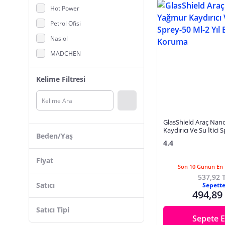
Hot Power
Petrol Ofisi
Nasiol
MADCHEN
Lubex
Kelime Filtresi
Castrol
Total
Michelin
GlasShield Araç Na
Alpet
Kaydırıcı Ve Su İtici 
Beden/Yaş
Yıl Etkili-Cam Korum
4.4
OTOKAYAPARÇA
Licoil
Fiyat
Son 10 Günün En 
Würth
537,92 
Satıcı
Sepett
Matte
494,89
Shell
Satıcı Tipi
Sepete E
Staxx Power