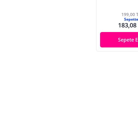
199,00 
Sepett
183,08
Sepete E