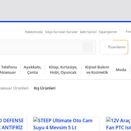
Fır
Hakkımızda
Sıkça Sorulan Sorular
İade Süreci
Siparişlerim
Puanlarım
 Telefonu
Ayakkabı,
Kitap, Kırtasiye,
Kişisel Bakım
Moda
 Aksesuar
Çanta
Hobi, Oyuncak
ve Kozmetik
sesuar Ürünleri
Kış Ürünleri