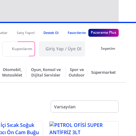
Pazarama Plus
satlar
Satış Yapın!
Destek Ol
Favorilerim
Giriş Yap / Üye Ol
Sepetim
Kuponlarım
Otomobil,
Oyun, Konsol ve
Spor ve
Süpermarket
Motosiklet
Dijital Servisler
Outdoor
Varsayılan