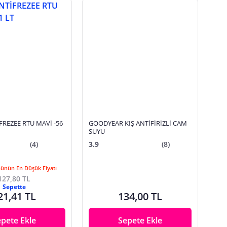
FREZEE RTU MAVİ -56
GOODYEAR KIŞ ANTİFİRİZLİ CAM
SUYU
(4)
3.9
(8)
Günün En Düşük Fiyatı
127,80 TL
Sepette
21,41 TL
134,00 TL
epete Ekle
Sepete Ekle