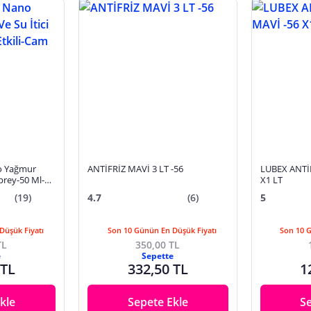
no Yağmur
ANTİFRİZ MAVİ 3 LT -56
LUBEX ANTİ
Sprey-50 Ml-2
X1 LT
a
(19)
4.7
(6)
5
Düşük Fiyatı
Son 10 Günün En Düşük Fiyatı
Son 10 
TL
350,00 TL
e
Sepette
 TL
332,50 TL
1
kle
Sepete Ekle
S