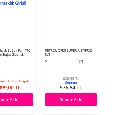
 Sıcak Soğuk Fan PTC
PETROL OFİSİ SUPER ANTİFRİZ
am Buğu Giderici
3LT
işli
5
(2)
626,99 TL
Günün En Düşük Fiyatı
Sepette
099,00 TL
576,84 TL
epete Ekle
Sepete Ekle