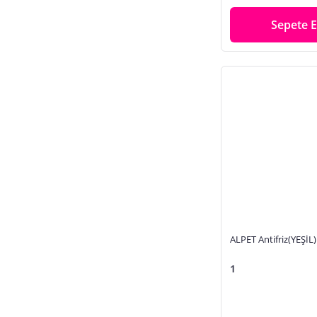
Sepete E
ALPET Antifriz(YEŞİL)
1