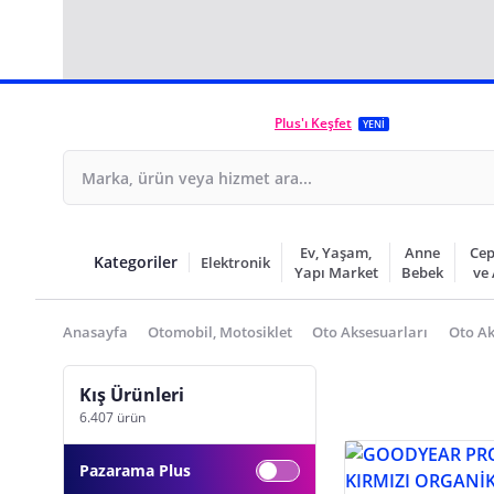
Plus'ı Keşfet
YENİ
Ev, Yaşam,
Anne
Cep
Kategoriler
Elektronik
Yapı Market
Bebek
ve
Anasayfa
Otomobil, Motosiklet
Oto Aksesuarları
Oto Ak
Kış Ürünleri
6.407 ürün
Pazarama Plus