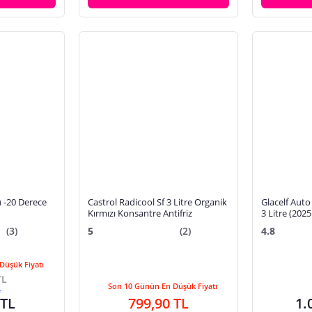
 -20 Derece
Castrol Radicool Sf 3 Litre Organik
Glacelf Auto 
Kırmızı Konsantre Antifriz
3 Litre (202
(3)
5
(2)
4.8
Düşük Fiyatı
TL
Son 10 Günün En Düşük Fiyatı
e
 TL
799,90 TL
1.