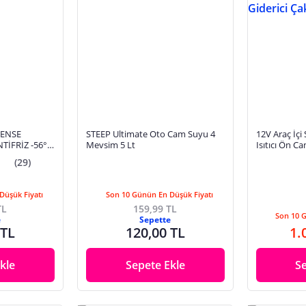
FENSE
STEEP Ultimate Oto Cam Suyu 4
12V Araç İçi
TİFRİZ -56°C
Mevsim 5 Lt
Isıtıcı Ön C
Çakmaklık Gir
(29)
Düşük Fiyatı
Son 10 Günün En Düşük Fiyatı
TL
159,99 TL
Son 10 
e
Sepette
 TL
120,00 TL
1.
kle
Sepete Ekle
S