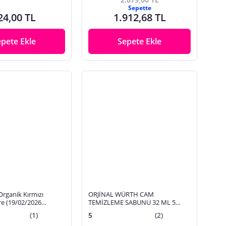
Sepette
24,00 TL
1.912,68 TL
epete Ekle
Sepete Ekle
 Organik Kırmızı
ORJİNAL WÜRTH CAM
tre (19/02/2026
TEMİZLEME SABUNU 32 ML 5
ADET
(1)
5
(2)