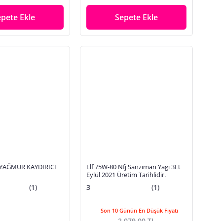
epete Ekle
Sepete Ekle
YAĞMUR KAYDIRICI
Elf 75W-80 Nfj Sanzıman Yagı 3Lt
Eylül 2021 Üretim Tarihlidir.
(1)
3
(1)
Son 10 Günün En Düşük Fiyatı
2.079,00 TL