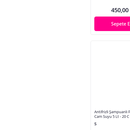
450,00
Sepete E
Antifrizli Şampuanlı
Cam Suyu 5 Lt - 20 C
5