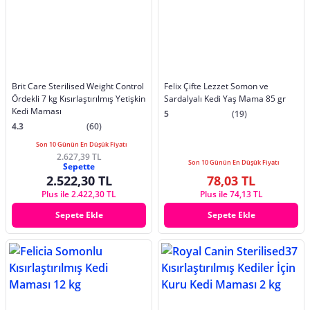
Brit Care Sterilised Weight Control
Felix Çifte Lezzet Somon ve
Ördekli 7 kg Kısırlaştırılmış Yetişkin
Sardalyalı Kedi Yaş Mama 85 gr
Kedi Maması
5
(19)
4.3
(60)
Son 10 Günün En Düşük Fiyatı
2.627,39 TL
Son 10 Günün En Düşük Fiyatı
Sepette
2.522,30 TL
78,03 TL
Plus ile 2.422,30 TL
Plus ile 74,13 TL
Sepete Ekle
Sepete Ekle