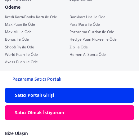
Ödeme
Kredi Kartı/Banka Kartı ile Öde
Bankkart Lira ile Öde
MaxiPuan ile Öde
ParafPara ile Öde
MaxiMil ile Öde
Pazarama Cüzdan ile Öde
Bonus ile Öde
Hediye Puan Pluxee ile Öde
Shop&Fly ile Öde
Zip ile Öde
World Puan ile Öde
Hemen Al Sonra Öde
Axess Puan ile Öde
Pazarama Satıcı Portalı
Satıcı Portalı Girişi
Satıcı Olmak İstiyorum
Bize Ulaşın