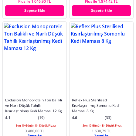
Plus ile 1.046,90 TL
Plus ile 1.874,42 TL
Sepete Ekle
Sepete Ekle
Exclusion Monoprotein Ton Balıklı
Reflex Plus Sterilised
ve Narlı Düşük Tahıllı
Kısırlaştırılmış Somonlu Kedi
Kısırlaştırılmış Kedi Maması 12 Kg
Maması 8 Kg
4.1
(19)
4.6
(33)
Son 10 Günün En Düşük Fiyatı
Son 10 Günün En Düşük Fiyatı
3.480,00 TL
1.630,79 TL
Sepette
Sepette