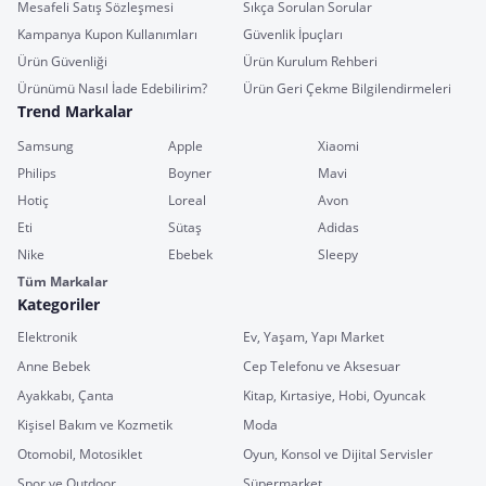
Mesafeli Satış Sözleşmesi
Sıkça Sorulan Sorular
Kampanya Kupon Kullanımları
Güvenlik İpuçları
Ürün Güvenliği
Ürün Kurulum Rehberi
Ürünümü Nasıl İade Edebilirim?
Ürün Geri Çekme Bilgilendirmeleri
Trend Markalar
Samsung
Apple
Xiaomi
Philips
Boyner
Mavi
Hotiç
Loreal
Avon
Eti
Sütaş
Adidas
Nike
Ebebek
Sleepy
Tüm Markalar
Kategoriler
Elektronik
Ev, Yaşam, Yapı Market
Anne Bebek
Cep Telefonu ve Aksesuar
Ayakkabı, Çanta
Kitap, Kırtasiye, Hobi, Oyuncak
Kişisel Bakım ve Kozmetik
Moda
Otomobil, Motosiklet
Oyun, Konsol ve Dijital Servisler
Spor ve Outdoor
Süpermarket