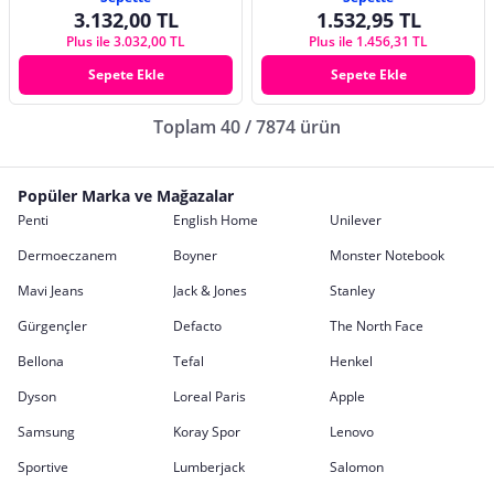
3.132,00 TL
1.532,95 TL
Plus ile 3.032,00 TL
Plus ile 1.456,31 TL
Sepete Ekle
Sepete Ekle
Toplam 40 / 7874 ürün
Popüler Marka ve Mağazalar
Penti
English Home
Unilever
Dermoeczanem
Boyner
Monster Notebook
Mavi Jeans
Jack & Jones
Stanley
Gürgençler
Defacto
The North Face
Bellona
Tefal
Henkel
Dyson
Loreal Paris
Apple
Samsung
Koray Spor
Lenovo
Sportive
Lumberjack
Salomon