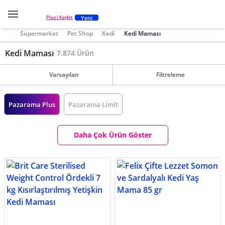
Yeni
Plus'ı Keşfet
Süpermarket
Pet Shop
Kedi
Kedi Maması
Kedi Maması
7.874 Ürün
Varsayılan
Filtreleme
Pazarama Plus
Pazarama Limit
Daha Çok Ürün Göster