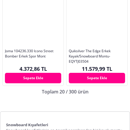
Joma 104236.330 Icono Street
Quiksilver The Edge Erkek
Bomber Erkek Spor Mont
Kayak/Snowboard Montu-
EQYTJ03504
4.372,86 TL
11.579,99 TL
Sepete Ekle
Sepete Ekle
Toplam 20 / 300 ürün
Snowboard Kıyafetleri