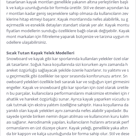
tasarlanan kayak montları genellikle yakanın altına yerleştirilen başlı
k ve kalça uzunluğunda bir formda üretilir. Stil ve desen açısından ka
r montları kadar geniş seçeneklere sahip olmasa da kullanıcıların zev
klerine hitap etmeyi başarır. Kayak montlarında nefes alabilirlik, su g
eçirmezlik ve esneklik detayları standart olarak yer alır. Kayak montu
fiyatları modellerin sunduğu özelliklere bağlı olarak değişebilir. Kayak
mont markaları için filtreleme yaparak bütçenize ve tarzına uygun m
odellere ulaşabilirsiniz.
Sıcak Tutan Kayak Yelek Modelleri
Snowboard ve kayak gibi kar sporlarında kullanılan yelekler özel olar
ak tasarlanır. Soğuk hava koşullarında sizi korurken aynı zamanda h
areket özgürlüğü sağlayacak şekilde özenle hazırlanır. Isı yalıtımı ve s
u geçirmezlik gibi özellikler ise spor sırasında konforunuzu artırır. Sn
owboard yelekleri özellikle beli sararak kar ve soğuğun içeri girmesini
engeller. Kayak ve snowboard gibi kar sporları için özel olarak üretile
n bu parçalar, kullanıcılara performanslarını maksimize etmeleri için r
ahatlık ve hareket özgürlüğü sunar. Ayrıca kayak yaparken vücudu sı
cak tutmak için ekstra yalıtım özelliğine sahiptir. Hava koşullarına da
yanıklı olan kayak yelekleri aynı zamanda nefes alabilir yapıdadır. Bu
sayede içeride biriken nemin dışarı atılması ve kullanıcının kuru kalm
ası sağlanır. Aerodinamik yapıları, kullanıcıların hızlarını artırarak perf
ormanslarını en üst düzeye çıkarır. Kayak yeleği, genellikle yaka altın
da bir kapşon ve kalça uzunluğunda bir forma sahip olur. Stil ve dese