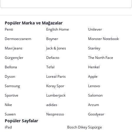
Popüler Marka ve Mağazalar
Penti
English Home
Unilever
Dermoeczanem
Boyner
Monster Notebook
Mavi Jeans
Jack & Jones
Stanley
Gürgençler
Defacto
The North Face
Bellona
Tefal
Henkel
Dyson
Loreal Paris
Apple
Samsung
Koray Spor
Lenovo
Sportive
Lumberjack
Salomon
Nike
adidas
Arzum
Suwen
Nespresso
Goodyear
Popüler Sayfalar
iPad
Bosch Dikey Süpürge