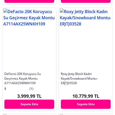
DeFacto 20K Koruyucu Su
Roxy Jetty Block Kadın
Geçirmez Kayak Montu
Kayak/Snowboard Montu-
A7114AX25WNKH109
ERJTJ03528
5
(1)
3.999,99 TL
10.779,99 TL
Sepete Ekle
Sepete Ekle