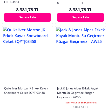
ERJTJ03484
5
(1)
8.381,78 TL
8.381,78 TL
Sepete Ekle
Sepete Ekle
Quiksilver Morton JK Erkek Kayak
Jack & Jones Alpes Erkek Kayak
Snowboard Ceket EQYTJ03458
Montu Su Geçirmez Rüzgar
Geçirmez – AW25
Son 10 Günün En Düşük Fiyatı
5.864,51 TL