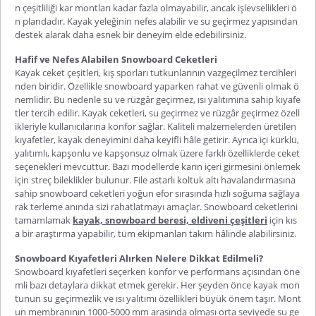
n çeşitliliği kar montları kadar fazla olmayabilir, ancak işlevsellikleri ö
n plandadır. Kayak yeleğinin nefes alabilir ve su geçirmez yapısından
destek alarak daha esnek bir deneyim elde edebilirsiniz.
Hafif ve Nefes Alabilen Snowboard Ceketleri
Kayak ceket çeşitleri, kış sporları tutkunlarının vazgeçilmez tercihleri
nden biridir. Özellikle snowboard yaparken rahat ve güvenli olmak ö
nemlidir. Bu nedenle su ve rüzgâr geçirmez, ısı yalıtımına sahip kıyafe
tler tercih edilir. Kayak ceketleri, su geçirmez ve rüzgâr geçirmez özell
ikleriyle kullanıcılarına konfor sağlar. Kaliteli malzemelerden üretilen
kıyafetler, kayak deneyimini daha keyifli hâle getirir. Ayrıca içi kürklü,
yalıtımlı, kapşonlu ve kapşonsuz olmak üzere farklı özelliklerde ceket
seçenekleri mevcuttur. Bazı modellerde karın içeri girmesini önlemek
için streç bileklikler bulunur. File astarlı koltuk altı havalandırmasına
sahip snowboard ceketleri yoğun efor sırasında hızlı soğuma sağlaya
rak terleme anında sizi rahatlatmayı amaçlar. Snowboard ceketlerini
tamamlamak
kayak, snowboard beresi, eldiveni çeşitleri
için kıs
a bir araştırma yapabilir, tüm ekipmanları takım hâlinde alabilirsiniz.
Snowboard Kıyafetleri Alırken Nelere Dikkat Edilmeli?
Snowboard kıyafetleri seçerken konfor ve performans açısından öne
mli bazı detaylara dikkat etmek gerekir. Her şeyden önce kayak mon
tunun su geçirmezlik ve ısı yalıtımı özellikleri büyük önem taşır. Mont
un membranının 1000-5000 mm arasında olması orta seviyede su ge