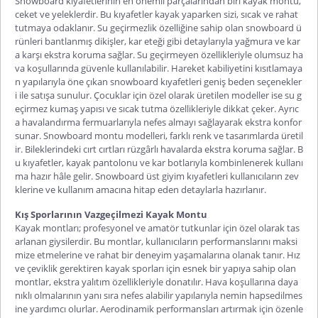
Snowboard kıyafetlerinin en önemli parçalarından biri kayak montu,
ceket ve yeleklerdir. Bu kıyafetler kayak yaparken sizi, sıcak ve rahat
tutmaya odaklanır. Su geçirmezlik özelliğine sahip olan snowboard ü
rünleri bantlanmış dikişler, kar eteği gibi detaylarıyla yağmura ve kar
a karşı ekstra koruma sağlar. Su geçirmeyen özellikleriyle olumsuz ha
va koşullarında güvenle kullanılabilir. Hareket kabiliyetini kısıtlamaya
n yapılarıyla öne çıkan snowboard kıyafetleri geniş beden seçenekler
i ile satışa sunulur. Çocuklar için özel olarak üretilen modeller ise su g
eçirmez kumaş yapısı ve sıcak tutma özellikleriyle dikkat çeker. Ayrıc
a havalandırma fermuarlarıyla nefes almayı sağlayarak ekstra konfor
sunar. Snowboard montu modelleri, farklı renk ve tasarımlarda üretil
ir. Bileklerindeki cırt cırtları rüzgârlı havalarda ekstra koruma sağlar. B
u kıyafetler, kayak pantolonu ve kar botlarıyla kombinlenerek kullanı
ma hazır hâle gelir. Snowboard üst giyim kıyafetleri kullanıcıların zev
klerine ve kullanım amacına hitap eden detaylarla hazırlanır.
Kış Sporlarının Vazgeçilmezi Kayak Montu
Kayak montları; profesyonel ve amatör tutkunlar için özel olarak tas
arlanan giysilerdir. Bu montlar, kullanıcıların performanslarını maksi
mize etmelerine ve rahat bir deneyim yaşamalarına olanak tanır. Hız
ve çeviklik gerektiren kayak sporları için esnek bir yapıya sahip olan
montlar, ekstra yalıtım özellikleriyle donatılır. Hava koşullarına daya
nıklı olmalarının yanı sıra nefes alabilir yapılarıyla nemin hapsedilmes
ine yardımcı olurlar. Aerodinamik performansları artırmak için özenle