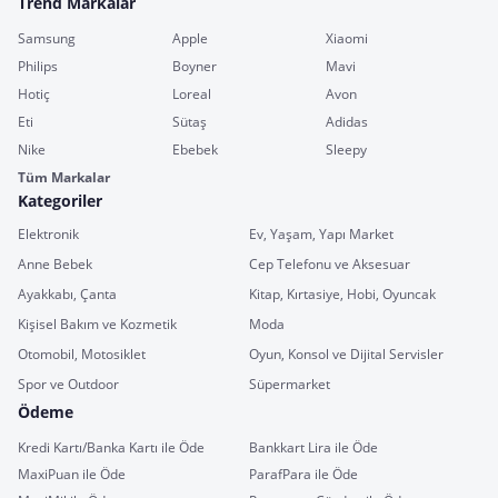
Trend Markalar
Samsung
Apple
Xiaomi
Philips
Boyner
Mavi
Hotiç
Loreal
Avon
Eti
Sütaş
Adidas
Nike
Ebebek
Sleepy
Tüm Markalar
Kategoriler
Elektronik
Ev, Yaşam, Yapı Market
Anne Bebek
Cep Telefonu ve Aksesuar
Ayakkabı, Çanta
Kitap, Kırtasiye, Hobi, Oyuncak
Kişisel Bakım ve Kozmetik
Moda
Otomobil, Motosiklet
Oyun, Konsol ve Dijital Servisler
Spor ve Outdoor
Süpermarket
Ödeme
Kredi Kartı/Banka Kartı ile Öde
Bankkart Lira ile Öde
MaxiPuan ile Öde
ParafPara ile Öde