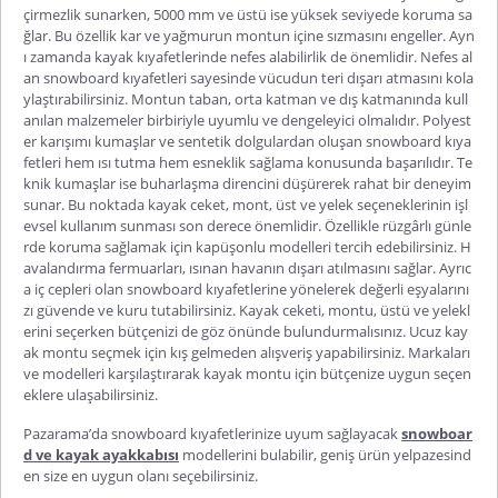
çirmezlik sunarken, 5000 mm ve üstü ise yüksek seviyede koruma sa
ğlar. Bu özellik kar ve yağmurun montun içine sızmasını engeller. Ayn
ı zamanda kayak kıyafetlerinde nefes alabilirlik de önemlidir. Nefes al
an snowboard kıyafetleri sayesinde vücudun teri dışarı atmasını kola
ylaştırabilirsiniz. Montun taban, orta katman ve dış katmanında kull
anılan malzemeler birbiriyle uyumlu ve dengeleyici olmalıdır. Polyest
er karışımı kumaşlar ve sentetik dolgulardan oluşan snowboard kıya
fetleri hem ısı tutma hem esneklik sağlama konusunda başarılıdır. Te
knik kumaşlar ise buharlaşma direncini düşürerek rahat bir deneyim
sunar. Bu noktada kayak ceket, mont, üst ve yelek seçeneklerinin işl
evsel kullanım sunması son derece önemlidir. Özellikle rüzgârlı günle
rde koruma sağlamak için kapüşonlu modelleri tercih edebilirsiniz. H
avalandırma fermuarları, ısınan havanın dışarı atılmasını sağlar. Ayrıc
a iç cepleri olan snowboard kıyafetlerine yönelerek değerli eşyalarını
zı güvende ve kuru tutabilirsiniz. Kayak ceketi, montu, üstü ve yelekl
erini seçerken bütçenizi de göz önünde bulundurmalısınız. Ucuz kay
ak montu seçmek için kış gelmeden alışveriş yapabilirsiniz. Markaları
ve modelleri karşılaştırarak kayak montu için bütçenize uygun seçen
eklere ulaşabilirsiniz.
Pazarama’da snowboard kıyafetlerinize uyum sağlayacak
snowboar
d ve kayak ayakkabısı
modellerini bulabilir, geniş ürün yelpazesind
en size en uygun olanı seçebilirsiniz.