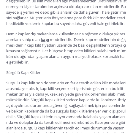
değiştirilebilir. Bu kilit modelleri ağır malzemelerden üretilmiştir ve ist
enmeyen kişiler tarafından açılması oldukça zor olan modellerdir. Bu
sayede iş yerleri ve depo gibi alanların da daha güvenli hale getirilme
sini sağlarlar. Müşterilerin ihtiyaçlarına göre farklı kilit modelleri terci
h edilebilir ve demir kapılar bu sayede daha güvenli hale getirilebilir.
Demir kapılar dış mekanlarda kullanılmasına rağmen oldukça şık tas
arımlara sahip olan
kapı
modelleridir. Demir kapı modellerinin değiş
mesi
demir kapı kilit fiyatları
üzerinde de bazı değişikliklerin ortaya çı
kmasını sağlamıştır. Her bütçeye hitap eden kilitleri bulabilmek müm
kün olduğundan yaşam alanları uygun maliyetli olarak korunaklı hal
e getirilebilir.
Sürgülü Kapı Kilitleri
Sürgülü kapı kilit
son dönemlerin en fazla tercih edilen kilit modelleri
arasında yer alır.
İç kapı kilit
seçenekleri içerisinde gösterilen bu kilit
mekanizmasıyla daha yüksek seviyede güvenlik önlemleri alabilmek
mümkündür. Sürgülü kapı kilitleri sadece kapılarda kullanılmaz. İhtiy
aç duyulması durumunda güvenliği sağlayabilmek için pencerelerde
ve balkon kapılarında da bu sürgülü kapı kilitlerine yer verildiği görül
ebilir. Sürgülü kapı kilitlerinin aynı zamanda kalabalık yaşam alanları
nda ve dolaplarda da tercih edilmesi mü
mkündür. Kapı pencere gibi
alanlarda sürgülü kapı kilitlerinin tercih edilmesi durumunda yaşam