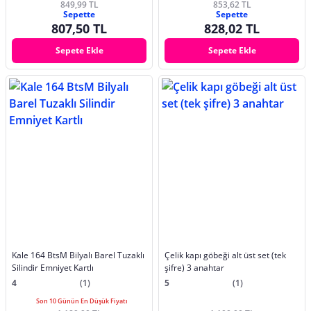
849,99 TL
853,62 TL
Sepette
Sepette
807,50 TL
828,02 TL
Sepete Ekle
Sepete Ekle
Kale 164 BtsM Bilyalı Barel Tuzaklı
Çelik kapı göbeği alt üst set (tek
Silindir Emniyet Kartlı
şifre) 3 anahtar
4
(1)
5
(1)
Son 10 Günün En Düşük Fiyatı