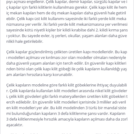
pıyı açması engellenir. Çelik kapılar, demir kapılar, sürgülü kapılar ve i
ç kapılar için farklı kilitlerin kullanılması gerekir.
Çelik kapı kilit
ile hem
iç
mekan
kapıları hem de dış
mekan
kapıları daha güvenli hale getiril
ebilir.
Çelik kapı üst kilit
kullanımı sayesinde iki farklı yerde kilit meka
nizmasına yer verilir. İki farklı yerde kilit mekanizmasına yer verilmesi
sayesinde kötü niyetli kişiler bir kilidi kırabilse dahi 2. kilidi kırma şans
ı yoktur.
Bu sayede evler, iş yerleri, okullar, yaşam alanları daha güve
nlikli hale getirilebilir.
Çelik kapılar güçlendirilmiş çelikten üretilen kapı modelleridir. Bu kap
ı modelleri açılması ve kırılması zor olan modeller olmaları nedeniyle
daha güvenli yaşam alanları için tercih edilir. En güvenilir kapı kilitleri
nden birisi olan
çelik kapı kilit göbeği
ile çelik kapıların kullanıldığı yaş
am alanları hırsızlara karşı korunabilir.
Çelik kapıların modeline göre farklı kilit göbeklerine ihtiyaç duyulabili
r. Çelik kapılarda kullanılan kilit modelleri arasında nikel kilit gövdeler
i, çelik kilit gövdeleri gibi farklı materyallerden üretilen kilit göbekleri t
ercih edilebilir. En güvenilir kilit modelleri içerisinde 3 milliler adı veril
en kilit modelleri yer alır. Bu kilit modelinden 3 türlü bir mandal siste
mi bulunduğundan kapıların 3 defa kilitlenme şansı vardır. Kapıların
3 defa kilitlenmesiyle hırsızlık amacıyla kapıların açılması daha
da zorl
aşacaktır.