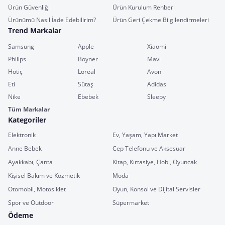
Ürün Güvenliği
Ürün Kurulum Rehberi
Ürünümü Nasıl İade Edebilirim?
Ürün Geri Çekme Bilgilendirmeleri
Trend Markalar
Samsung
Apple
Xiaomi
Philips
Boyner
Mavi
Hotiç
Loreal
Avon
Eti
Sütaş
Adidas
Nike
Ebebek
Sleepy
Tüm Markalar
Kategoriler
Elektronik
Ev, Yaşam, Yapı Market
Anne Bebek
Cep Telefonu ve Aksesuar
Ayakkabı, Çanta
Kitap, Kırtasiye, Hobi, Oyuncak
Kişisel Bakım ve Kozmetik
Moda
Otomobil, Motosiklet
Oyun, Konsol ve Dijital Servisler
Spor ve Outdoor
Süpermarket
Ödeme