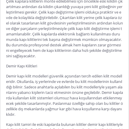
Çelik kapılara kilitlerin monte edilebilmesi için öncelikle eski kilidin çık
artılması ardından da kilidin çıkarıldığı yuvaya yeni kilit göbeğinin yer
leştirilmesi gerekir. Çelik kapı değiştirme işlemi oldukça pratiktir ve e
vde de kolaylıkla değiştirilebilir. Çıkartılan kilit yerine çelik kapılara öz
el olarak tasarlanan kilit gövdesinin yerleştirilmesinin ardından kolun
ve diğer parçaların yerleştirilmesiyle
çelik kapı kilit değiştirme
işlemi t
amamlanabilir. Çelik kapılarda elektronik bağlantı kullanılması duru
munda kapı kilitlerini tek başına değiştirmek mümkün olmayacaktır.
Bu durumda profesyonel destek almak hem kapıların zarar görmesi
ni engelleyecek hem de kapı kilitlerinin daha hızlı şekilde değiştirilme
sini sağlayacaktır.
Demir Kapı Kilitleri
Demir kapı kilit
modelleri güvenlik açısından tercih edilen kilit modell
eridir. Okullarda, iş yerlerinde ve evlerde bu kilit modellerinin kullanıl
dığı bilinir. Sadece anahtarla açılabilen bu kilit modelleriyle yaşam ala
nlarını yabancı kişilerin taciz etmesinin önüne geçilebilir. Demir kapıla
rda kullanılan kilit sistemleri olumsuz hava koşullarından etkilenmey
ecek şekilde tasarlanmıştır. Paslanmaz özelliğe sahip olan bu kilitler ö
zellikle dış mekanlarda yağmur kar gibi hava koşullarına karşı dayanı
klıdır.
Kapı kilit tamiri
ile eski kapılarda bulunan kilitler demir kapı kilitleriyle