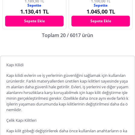
1.189,90 TL
1.100,00 TL
Sepette
Sepette
1.130,41 TL
1.045,00 TL
Sepete Ekle
Sepete Ekle
Toplam 20 / 6017 ürün
Kapı Kilidi
Kapı kilidi
evlerin ve iş yerlerinin güvenliğini sağlamak için kullanılan
ürünlerdir. Farklı materyallerden üretilen kapı kilitleri sayesinde yaşa
m alanları daha güvenli hale getirilir. Evleri, iş yerlerini ve diğer yaşam
alanlarını hırsızlıklara karşı koruyabilmek için
kapı kilit değiştirme
işle
minin gerçekleştirilmesi gerekir. Özellikle daha önce aynı evde farklı k
işilerin yaşaması durumunda kapı kilitlerinin değiştirilmesi daha da ö
nemlidir.
Çelik Kapı Kilitleri
Kapı kilit göbeği
değiştirilerek daha önce kullanılan anahtarların o ka