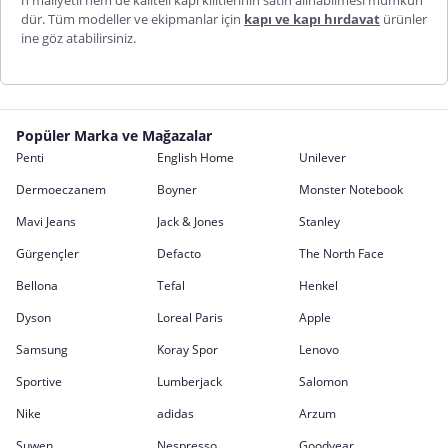
dür. Tüm modeller ve ekipmanlar için
kapı ve kapı hırdavat
ürünler
ine göz atabilirsiniz.
Popüler Marka ve Mağazalar
Penti
English Home
Unilever
Dermoeczanem
Boyner
Monster Notebook
Mavi Jeans
Jack & Jones
Stanley
Gürgençler
Defacto
The North Face
Bellona
Tefal
Henkel
Dyson
Loreal Paris
Apple
Samsung
Koray Spor
Lenovo
Sportive
Lumberjack
Salomon
Nike
adidas
Arzum
Suwen
Nespresso
Goodyear