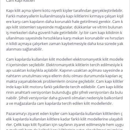
Cam Kapı Kilitleri
Kapı kilit açma
işlemi kötü niyetli kişiler tarafından gerçekleştirilebilir.
Farklı materyallerin kullanılmasıyla kapı kilitlerini kırmaya çalışan kişil
ere karşı cam kapıların daha korunaklı hale getirilmesi gerekir.
Cam k
apı kilit
sistemleri sayesinde mağazalar, dükkanlar ve vitrini bulunan
iş merkezleri daha güvenli hale getirilebilir. İyi bir cam kapı kilidinin k
ullanılması sayesinde hırsızlıklara karşı
mekan
korunabilir ve hırsızları
n kilidi açmaya çalışırken zaman kaybetmesiyle daha kısa sürede yak
alanması sağlanabil
ir.
Cam kapılarda kullanılan kilit modelleri elektromanyetik kilit modelle
ri içerisinden seçilebilir. Elektromanyetik kilitlerin tercih edilmesiyle k
apı uzaktan kolaylıkla açılabilir. Kapının uzaktan açılması sayesinde a
nahtarın unutulması veya ellerin dolu olması durumunda kapıları aç
makta yaşanabilecek problemlerin önüne geçilebilir. Cam kapı kilitler
inde
kapı kilit motoru
farklı şekillerde tercih edilebilir. Cam kapı kilitle
rinin anahtarlı versiyonları bulunduğu gibi şifreli versiyonları da bulu
nabilir. Şifreli versiyonlar daha güvenli olmaları nedeniyle balkonlard
a ve mağazalarda cam kapılarda tercih edilen kilit modelleridir.
Pazarama’yı
ziyaret eden kişiler cam kapılarda kullanılan kilitlerden ç
elik kapılarda kullanılan kilitlere kadar farklı kilit modellerine ulaşabili
rler.
Çelik kapı kilit fiyatları
için sayfanın ziyaret edilmesiyle hem uygu
n maliyetli hem de kaliteli kapı kilitlerinin satın alınabilmesi mümkün