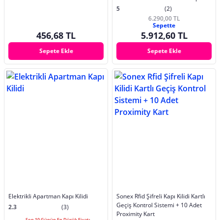
Kilidi
5
(2)
6.290,00 TL
Sepette
456,68 TL
5.912,60 TL
Sepete Ekle
Sepete Ekle
Elektrikli Apartman Kapı Kilidi
Sonex Rfid Şifreli Kapı Kilidi Kartlı
Geçiş Kontrol Sistemi + 10 Adet
2.3
(3)
Proximity Kart
Son 10 Günün En Düşük Fiyatı