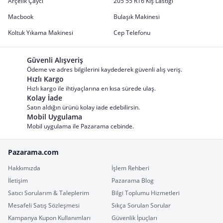
Arçelik Çaycı
205 55 R16 Kış Lastiği
Macbook
Bulaşık Makinesi
Koltuk Yıkama Makinesi
Cep Telefonu
Güvenli Alışveriş
Ödeme ve adres bilgilerini kaydederek güvenli alış veriş.
Hızlı Kargo
Hızlı kargo ile ihtiyaçlarına en kısa sürede ulaş.
Kolay İade
Satın aldığın ürünü kolay iade edebilirsin.
Mobil Uygulama
Mobil uygulama ile Pazarama cebinde.
Pazarama.com
Hakkımızda
İşlem Rehberi
İletişim
Pazarama Blog
Satıcı Sorularım & Taleplerim
Bilgi Toplumu Hizmetleri
Mesafeli Satış Sözleşmesi
Sıkça Sorulan Sorular
Kampanya Kupon Kullanımları
Güvenlik İpuçları