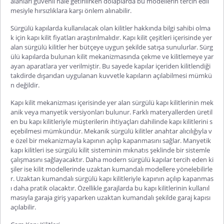
alanları güvenli hale getirilirken dolaplarda bu modellerin tercih edil
mesiyle hırsızlıklara karşı önlem alınabilir.
Sürgülü kapılarda kullanılacak olan kilitler hakkında bilgi sahibi olma
k için
kapı kilit fiyatları
araştırılmalıdır.
Kapı kilit çeşitleri
içerisinde yer
alan sürgülü kilitler her bütçeye uygun şekilde satışa sunulurlar. Sürg
ülü kapılarda bulunan kilit mekanizmasında çekme ve kilitlemeye yar
ayan aparatlara yer verilmiştir. Bu sayede kapılar içeriden kilitlendiği
takdirde dışarıdan uygulanan kuvvetle kapıların açılabilmesi mümkü
n değildir.
Kapı kilit mekanizması
içerisinde yer alan sürgülü kapı kilitlerinin mek
anik veya manyetik versiyonları bulunur. Farklı materyallerden üretil
en bu kapı kilitleriyle müşterilerin ihtiyaçları dahilinde kapı kilitlerini s
eçebilmesi mümkündür. Mekanik sürgülü kilitler anahtar alıcılığıyla v
e özel bir mekanizmayla kapının açılıp kapanmasını sağlar. Manyetik
kapı kilitleri ise sürgülü kilit sisteminin mıknatıs şeklinde bir sistemle
çalışmasını sağlayacaktır. Daha modern sürgülü kapılar tercih eden ki
şiler ise kilit modellerinde uzakta
n kumandalı modellere yönelebilirle
r. Uzaktan kumandalı sürgülü kapı kilitleriyle kapının açılıp kapanmas
ı daha pratik olacaktır. Özellikle garajlarda bu kapı kilitlerinin kullanıl
masıyla garaja giriş yaparken uzaktan kumandalı şekilde garaj kapısı
açılabilir.