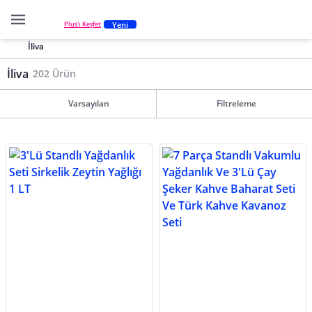
Yeni
Plus'ı Keşfet
İliva
İliva
202 Ürün
Varsayılan
Filtreleme