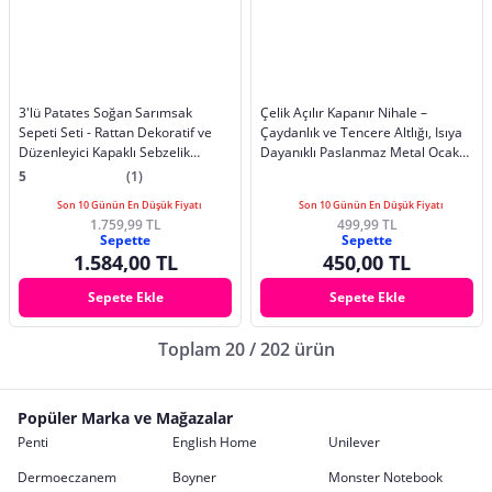
3'lü Patates Soğan Sarımsak
Çelik Açılır Kapanır Nihale –
Sepeti Seti - Rattan Dekoratif ve
Çaydanlık ve Tencere Altlığı, Isıya
Düzenleyici Kapaklı Sebzelik
Dayanıklı Paslanmaz Metal Ocak
Soğanlık Set
Üstü Altlık
5
(1)
Son 10 Günün En Düşük Fiyatı
Son 10 Günün En Düşük Fiyatı
1.759,99 TL
499,99 TL
Sepette
Sepette
1.584,00 TL
450,00 TL
Sepete Ekle
Sepete Ekle
Toplam 20 / 202 ürün
Popüler Marka ve Mağazalar
Penti
English Home
Unilever
Dermoeczanem
Boyner
Monster Notebook