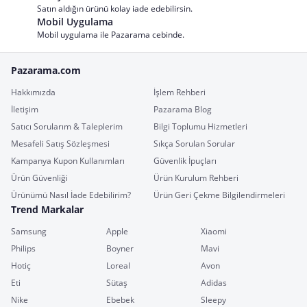
Satın aldığın ürünü kolay iade edebilirsin.
Mobil Uygulama
Mobil uygulama ile Pazarama cebinde.
Pazarama.com
Hakkımızda
İşlem Rehberi
İletişim
Pazarama Blog
Satıcı Sorularım & Taleplerim
Bilgi Toplumu Hizmetleri
Mesafeli Satış Sözleşmesi
Sıkça Sorulan Sorular
Kampanya Kupon Kullanımları
Güvenlik İpuçları
Ürün Güvenliği
Ürün Kurulum Rehberi
Ürünümü Nasıl İade Edebilirim?
Ürün Geri Çekme Bilgilendirmeleri
Trend Markalar
Samsung
Apple
Xiaomi
Philips
Boyner
Mavi
Hotiç
Loreal
Avon
Eti
Sütaş
Adidas
Nike
Ebebek
Sleepy