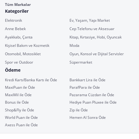
Tüm Markalar
Kategoriler
Elektronik
Ev, Yaşam, Yapı Market
Anne Bebek
Cep Telefonu ve Aksesuar
Ayakkabı, Çanta
Kitap, Kırtasiye, Hobi, Oyuncak
Kişisel Bakım ve Kozmetik
Moda
Otomobil, Motosiklet
Oyun, Konsol ve Dijital Servisler
Spor ve Outdoor
Süpermarket
Ödeme
Kredi Kartı/Banka Kartı ile Öde
Bankkart Lira ile Öde
MaxiPuan ile Öde
ParafPara ile Öde
MaxiMil ile Öde
Pazarama Cüzdan ile Öde
Bonus ile Öde
Hediye Puan Pluxee ile Öde
Shop&Fly ile Öde
Zip ile Öde
World Puan ile Öde
Hemen Al Sonra Öde
Axess Puan ile Öde