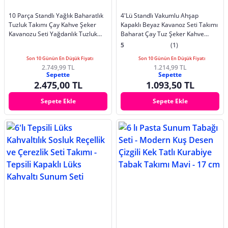
10 Parça Standlı Yağlık Baharatlık
4'Lü Standlı Vakumlu Ahşap
Tuzluk Takımı Çay Kahve Şeker
Kapaklı Beyaz Kavanoz Seti Takımı
Kavanozu Seti Yağdanlık Tuzluk
Baharat Çay Tuz Şeker Kahve
Biberlik
Kavanozu
5
(1)
Son 10 Günün En Düşük Fiyatı
Son 10 Günün En Düşük Fiyatı
2.749,99 TL
1.214,99 TL
Sepette
Sepette
2.475,00 TL
1.093,50 TL
Sepete Ekle
Sepete Ekle