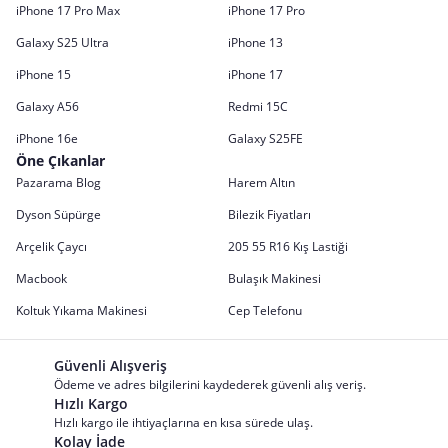
iPhone 17 Pro Max
iPhone 17 Pro
Galaxy S25 Ultra
iPhone 13
iPhone 15
iPhone 17
Galaxy A56
Redmi 15C
iPhone 16e
Galaxy S25FE
Öne Çıkanlar
Pazarama Blog
Harem Altın
Dyson Süpürge
Bilezik Fiyatları
Arçelik Çaycı
205 55 R16 Kış Lastiği
Macbook
Bulaşık Makinesi
Koltuk Yıkama Makinesi
Cep Telefonu
Güvenli Alışveriş
Ödeme ve adres bilgilerini kaydederek güvenli alış veriş.
Hızlı Kargo
Hızlı kargo ile ihtiyaçlarına en kısa sürede ulaş.
Kolay İade