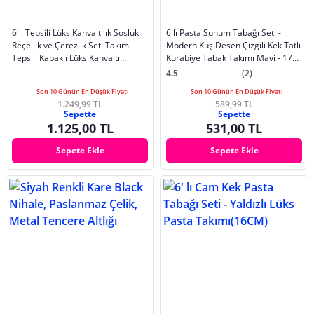
6'lı Tepsili Lüks Kahvaltılık Sosluk
6 lı Pasta Sunum Tabağı Seti -
Reçellik ve Çerezlik Seti Takımı -
Modern Kuş Desen Çizgili Kek Tatlı
Tepsili Kapaklı Lüks Kahvaltı
Kurabiye Tabak Takımı Mavi - 17
Sunum Seti
cm
4.5
(2)
Son 10 Günün En Düşük Fiyatı
Son 10 Günün En Düşük Fiyatı
1.249,99 TL
589,99 TL
Sepette
Sepette
1.125,00 TL
531,00 TL
Sepete Ekle
Sepete Ekle