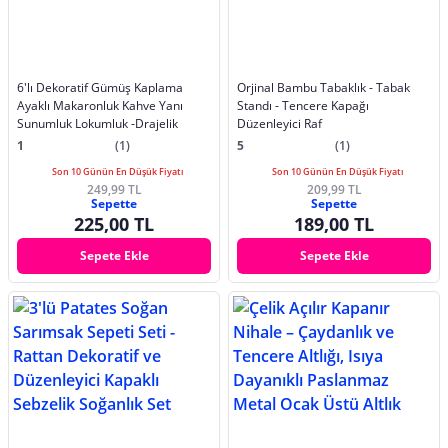
6'lı Dekoratif Gümüş Kaplama
Orjinal Bambu Tabaklık - Tabak
Ayaklı Makaronluk Kahve Yanı
Standı - Tencere Kapağı
Sunumluk Lokumluk -Drajelik
Düzenleyici Raf
1
(1)
5
(1)
Son 10 Günün En Düşük Fiyatı
Son 10 Günün En Düşük Fiyatı
249,99 TL
209,99 TL
Sepette
Sepette
225,00 TL
189,00 TL
Sepete Ekle
Sepete Ekle