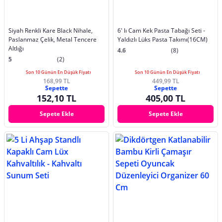
Siyah Renkli Kare Black Nihale,
6' lı Cam Kek Pasta Tabağı Seti -
Paslanmaz Çelik, Metal Tencere
Yaldızlı Lüks Pasta Takımı(16CM)
Altlığı
4.6
(8)
5
(2)
Son 10 Günün En Düşük Fiyatı
Son 10 Günün En Düşük Fiyatı
168,99 TL
449,99 TL
Sepette
Sepette
152,10 TL
405,00 TL
Sepete Ekle
Sepete Ekle