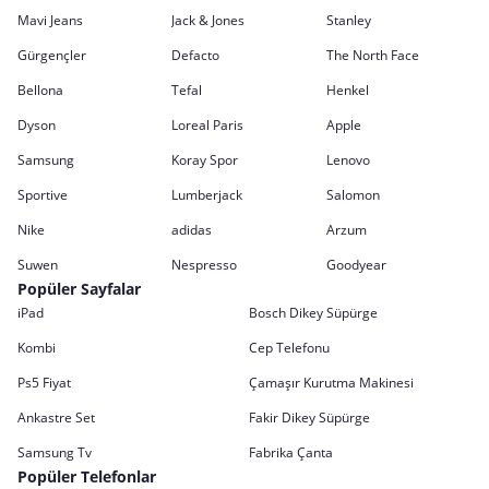
Mavi Jeans
Jack & Jones
Stanley
Gürgençler
Defacto
The North Face
Bellona
Tefal
Henkel
Dyson
Loreal Paris
Apple
Samsung
Koray Spor
Lenovo
Sportive
Lumberjack
Salomon
Nike
adidas
Arzum
Suwen
Nespresso
Goodyear
Popüler Sayfalar
iPad
Bosch Dikey Süpürge
Kombi
Cep Telefonu
Ps5 Fiyat
Çamaşır Kurutma Makinesi
Ankastre Set
Fakir Dikey Süpürge
Samsung Tv
Fabrika Çanta
Popüler Telefonlar