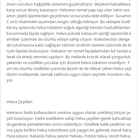
öven vücudun bağışıklık sistemini güçlendiriyor. Böylece hastalıklara
karşı vücut direnç kazanıyor. Helvanın temel yapı taşı olan tahin sus
amın çeşitli işlemlerden geçirilmesi sonucunda elde ediliyor. Susamın
C ve E vitaminleri açısından zengin olduğu biliniyor. Bu sebeple özelli
kle kış aylarında helva tüketimi soğuk algınlığı benzeri hastalıklardan
korunmada fayda sağlıyor. Helva yüksek kalsiyum içeriği sayesinde k
emikler üzerinde de olumlu etkiye sahip oluyor. Kolesterolün denge
de tutulmasına katkı sağlayan tahinin sindirim sistemi üzerinde de bi
rçok faydası bulunuyor. Helvanın en temel faydalarından bir tanesi o
larak da enerji vermesi sayılıyor. Bu nedenle kronik olarak yorgunluk
çekenler ve özellikle çocuklar için düzenli helva tüketimi öneriliyor. T
üm bu olumlu özellikleri yanında lezzeti ile de dikkat çeken helva çeşi
tlerini inceleyerek, damak tadınıza uygun olanı seçmek mümkün olu
yor.
Helva Çeşitleri
Helvanın farklı kullanıcıların zevkine uygun olarak üretilmiş birçok çe
şidi bulunuyor. Farklı özelliklere sahip
helva çeşitleri
gerek kahvaltılar
da gerekse yemeklerden sonra tüketiliyor. Özellikle balık yedikten so
nra çayla birlikte helva tüketilmesi çok yaygın bir gelenek olarak karşı
mıza çıkıyor. Kakaolu helva, peynir helvası, Fıstıklı helva, cevizli helva,