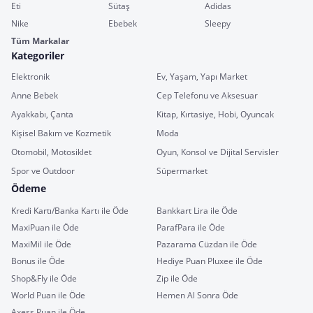
Eti
Sütaş
Adidas
Nike
Ebebek
Sleepy
Tüm Markalar
Kategoriler
Elektronik
Ev, Yaşam, Yapı Market
Anne Bebek
Cep Telefonu ve Aksesuar
Ayakkabı, Çanta
Kitap, Kırtasiye, Hobi, Oyuncak
Kişisel Bakım ve Kozmetik
Moda
Otomobil, Motosiklet
Oyun, Konsol ve Dijital Servisler
Spor ve Outdoor
Süpermarket
Ödeme
Kredi Kartı/Banka Kartı ile Öde
Bankkart Lira ile Öde
MaxiPuan ile Öde
ParafPara ile Öde
MaxiMil ile Öde
Pazarama Cüzdan ile Öde
Bonus ile Öde
Hediye Puan Pluxee ile Öde
Shop&Fly ile Öde
Zip ile Öde
World Puan ile Öde
Hemen Al Sonra Öde
Axess Puan ile Öde