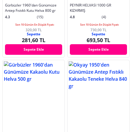
Gürbüzler 1960'dan Günümüze
PEYNİR HELVASI 1000 GR
Antep Fıstıklı Kutu Helva 800 gr
KIZARMIŞ
4.3
(15)
4.8
(4)
Son 10 Günün En Düşük Fiyatı
Son 10 Günün En Düşük Fiyatı
320,00 TL
730,00 TL
Sepette
Sepette
281,60 TL
693,50 TL
Sepete Ekle
Sepete Ekle