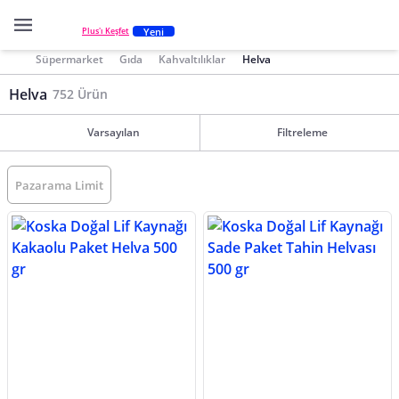
Yeni
Plus'ı Keşfet
Süpermarket
Gıda
Kahvaltılıklar
Helva
Helva
752 Ürün
Varsayılan
Filtreleme
Pazarama Limit