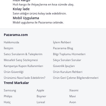
Hızlı kargo ile ihtiyaçlarına en kısa sürede ulaş.
Kolay İade
Satın aldığın ürünü kolay iade edebilirsin.
Mobil Uygulama
Mobil uygulama ile Pazarama cebinde.
Pazarama.com
Hakkımızda
İşlem Rehberi
İletişim
Pazarama Blog
Satıcı Sorularım & Taleplerim
Bilgi Toplumu Hizmetleri
Mesafeli Satış Sözleşmesi
Sıkça Sorulan Sorular
Kampanya Kupon Kullanımları
Güvenlik İpuçları
Ürün Güvenliği
Ürün Kurulum Rehberi
Ürünümü Nasıl İade Edebilirim?
Ürün Geri Çekme Bilgilendirmeleri
Trend Markalar
Samsung
Apple
Xiaomi
Philips
Boyner
Mavi
Hotiç
Loreal
Avon