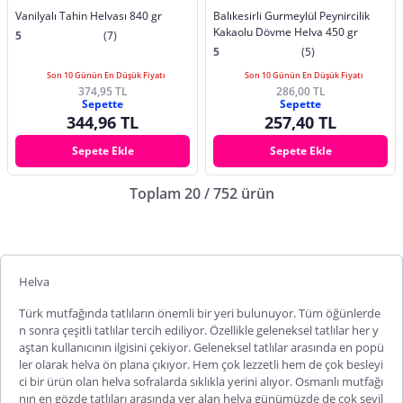
Vanilyalı Tahin Helvası 840 gr
Balıkesirli Gurmeylül Peynircilik
Kakaolu Dövme Helva 450 gr
5
(7)
5
(5)
Son 10 Günün En Düşük Fiyatı
Son 10 Günün En Düşük Fiyatı
374,95 TL
286,00 TL
Sepette
Sepette
344,96 TL
257,40 TL
Sepete Ekle
Sepete Ekle
Toplam 20 / 752 ürün
Helva
Türk mutfağında tatlıların önemli bir yeri bulunuyor. Tüm öğünlerde
n sonra çeşitli tatlılar tercih ediliyor. Özellikle geleneksel tatlılar her y
aştan kullanıcının ilgisini çekiyor. Geleneksel tatlılar arasında en popü
ler olarak
helva
ön plana çıkıyor. Hem çok lezzetli hem de çok besleyi
ci bir ürün olan helva sofralarda sıklıkla yerini alıyor. Osmanlı mutfağı
nın en gözde tatlıları arasında yer alan helva günümüzde de çok sevil