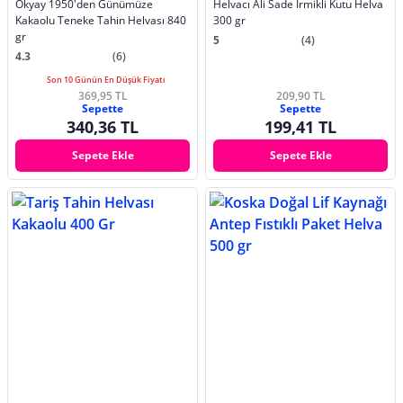
Okyay 1950'den Günümüze
Helvacı Ali Sade İrmikli Kutu Helva
Kakaolu Teneke Tahin Helvası 840
300 gr
gr
5
(4)
4.3
(6)
Son 10 Günün En Düşük Fiyatı
369,95 TL
209,90 TL
Sepette
Sepette
340,36 TL
199,41 TL
Sepete Ekle
Sepete Ekle