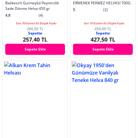
Balıkesirli Gurmeylül Peynircilik
ERMENEK PEKMEZ HELVASI 700G
Sade Dövme Helva 450 gr
5
(2)
4.8
(4)
Son 10 Günün En Düşük Fiyatı
Son 10 Günün En Düşük Fiyatı
286,00 TL
450,00 TL
Sepette
Sepette
257,40 TL
427,50 TL
Sepete Ekle
Sepete Ekle