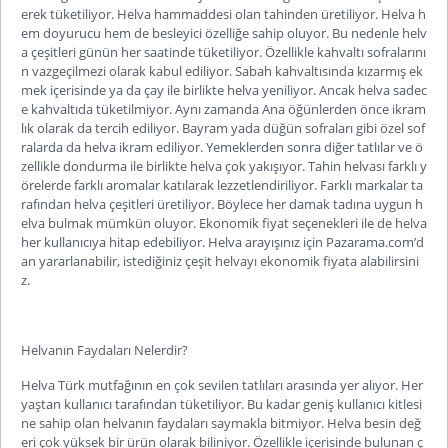
erek tüketiliyor. Helva hammaddesi olan tahinden üretiliyor. Helva h
em doyurucu hem de besleyici özelliğe sahip oluyor. Bu nedenle helv
a çeşitleri günün her saatinde tüketiliyor. Özellikle kahvaltı sofralarını
n vazgeçilmezi olarak kabul ediliyor. Sabah kahvaltısında kızarmış ek
mek içerisinde ya da çay ile birlikte helva yeniliyor. Ancak helva sadec
e kahvaltıda tüketilmiyor. Aynı zamanda Ana öğünlerden önce ikram
lık olarak da tercih ediliyor. Bayram yada düğün sofraları gibi özel sof
ralarda da helva ikram ediliyor. Yemeklerden sonra diğer tatlılar ve ö
zellikle dondurma ile birlikte helva çok yakışıyor.
Tahin helvası
farklı y
örelerde farklı aromalar katılarak lezzetlendiriliyor. Farklı markalar ta
rafından helva çeşitleri üretiliyor. Böylece her damak tadına uygun h
elva bulmak mümkün oluyor. Ekonomik fiyat seçenekleri ile de helva
her kullanıcıya hitap edebiliyor. Helva arayışınız için Pazarama.com’d
an yararlanabilir, istediğiniz çeşit helvayı ekonomik fiyata alabilirsini
z.
Helvanın Faydaları Nelerdir?
Helva Türk mutfağının en çok sevilen tatlıları arasında yer alıyor. Her
yaştan kullanıcı tarafından tüketiliyor. Bu kadar geniş kullanıcı kitlesi
ne sahip olan
helvanın faydaları
saymakla bitmiyor. Helva besin değ
eri çok yüksek bir ürün olarak biliniyor. Özellikle içerisinde bulunan ç