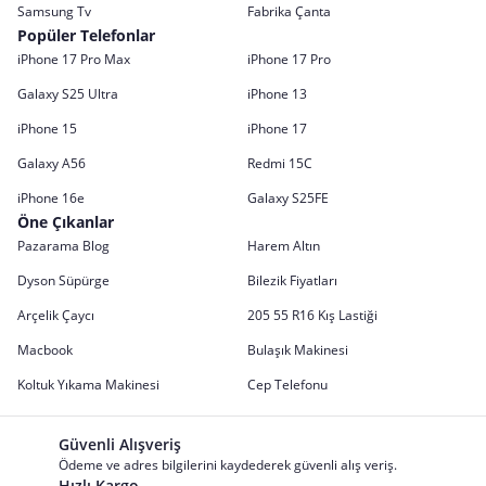
Samsung Tv
Fabrika Çanta
Popüler Telefonlar
iPhone 17 Pro Max
iPhone 17 Pro
Galaxy S25 Ultra
iPhone 13
iPhone 15
iPhone 17
Galaxy A56
Redmi 15C
iPhone 16e
Galaxy S25FE
Öne Çıkanlar
Pazarama Blog
Harem Altın
Dyson Süpürge
Bilezik Fiyatları
Arçelik Çaycı
205 55 R16 Kış Lastiği
Macbook
Bulaşık Makinesi
Koltuk Yıkama Makinesi
Cep Telefonu
Güvenli Alışveriş
Ödeme ve adres bilgilerini kaydederek güvenli alış veriş.
Hızlı Kargo