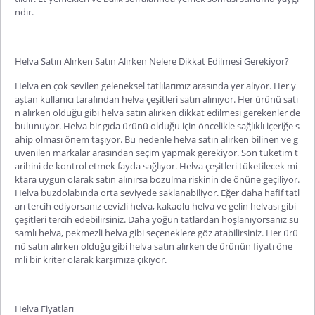
ndır.
Helva Satın Alırken Satın Alırken Nelere Dikkat Edilmesi Gerekiyor?
Helva en çok sevilen geleneksel tatlılarımız arasında yer alıyor. Her y
aştan kullanıcı tarafından helva çeşitleri satın alınıyor. Her ürünü satı
n alırken olduğu gibi
helva satın alırken dikkat edilmesi gerekenler
de
bulunuyor. Helva bir gıda ürünü olduğu için öncelikle sağlıklı içeriğe s
ahip olması önem taşıyor. Bu nedenle helva satın alırken bilinen ve g
üvenilen markalar arasından seçim yapmak gerekiyor. Son tüketim t
arihini de kontrol etmek fayda sağlıyor. Helva çeşitleri tüketilecek mi
ktara uygun olarak satın alınırsa bozulma riskinin de önüne geçiliyor.
Helva buzdolabında orta seviyede saklanabiliyor. Eğer daha hafif tatl
arı tercih ediyorsanız cevizli helva, kakaolu helva ve gelin helvası gibi
çeşitleri tercih edebilirsiniz. Daha yoğun tatlardan hoşlanıyorsanız su
samlı helva, pekmezli helva gibi seçeneklere göz atabilirsiniz. Her ürü
nü satın alırken olduğu gibi helva satın alırken de ürünün fiyatı öne
mli bir kriter olarak karşımıza çıkıyor.
Helva Fiyatları