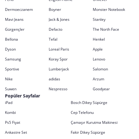
Dermoeczanem
Boyner
Monster Notebook
Mavi Jeans
Jack & Jones
Stanley
Gürgençler
Defacto
The North Face
Bellona
Tefal
Henkel
Dyson
Loreal Paris
Apple
Samsung
Koray Spor
Lenovo
Sportive
Lumberjack
Salomon
Nike
adidas
Arzum
Suwen
Nespresso
Goodyear
Popüler Sayfalar
iPad
Bosch Dikey Süpürge
Kombi
Cep Telefonu
Ps5 Fiyat
Çamaşır Kurutma Makinesi
Ankastre Set
Fakir Dikey Süpürge