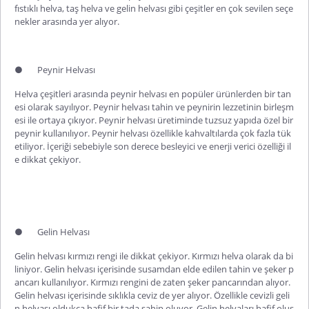
fıstıklı helva, taş helva ve gelin helvası gibi çeşitler en çok sevilen seçe
nekler arasında yer alıyor.
●
Peynir Helvası
Helva çeşitleri arasında peynir helvası en popüler ürünlerden bir tan
esi olarak sayılıyor.
Peynir helvası
tahin ve peynirin lezzetinin birleşm
esi ile ortaya çıkıyor. Peynir helvası üretiminde tuzsuz yapıda özel bir
peynir kullanılıyor. Peynir helvası özellikle kahvaltılarda çok fazla tük
etiliyor. İçeriği sebebiyle son derece besleyici ve enerji verici özelliği il
e dikkat çekiyor.
●
Gelin Helvası
Gelin helvası kırmızı rengi ile dikkat çekiyor. Kırmızı helva olarak da bi
liniyor.
Gelin helvası
içerisinde susamdan elde edilen tahin ve şeker p
ancarı kullanılıyor. Kırmızı rengini de zaten şeker pancarından alıyor.
Gelin helvası içerisinde sıklıkla ceviz de yer alıyor. Özellikle
cevizli geli
n helvası
oldukça hafif bir tada sahip oluyor. Gelin helvaları hafif oluş