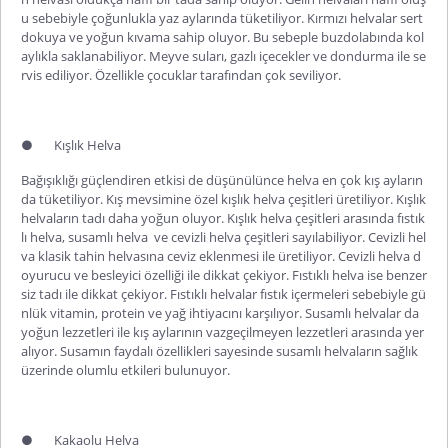
u sebebiyle çoğunlukla yaz aylarında tüketiliyor.
Kırmızı helvalar
sert
dokuya ve yoğun kıvama sahip oluyor. Bu sebeple buzdolabında kol
aylıkla saklanabiliyor. Meyve suları, gazlı içecekler ve dondurma ile se
rvis ediliyor. Özellikle çocuklar tarafından çok seviliyor.
●
Kışlık Helva
Bağışıklığı güçlendiren etkisi de düşünülünce helva en çok kış ayların
da tüketiliyor. Kış mevsimine özel
kışlık helva çeşitleri
üretiliyor. Kışlık
helvaların tadı daha yoğun oluyor. Kışlık helva çeşitleri arasında fıstık
lı helva, susamlı helva
ve cevizli helva çeşitleri sayılabiliyor.
Cevizli hel
va
klasik tahin helvasına ceviz eklenmesi ile üretiliyor. Cevizli helva d
oyurucu ve besleyici özelliği ile dikkat çekiyor.
Fıstıklı helva
ise benzer
siz tadı ile dikkat çekiyor. Fıstıklı helvalar fıstık içermeleri sebebiyle gü
nlük vitamin, protein ve yağ ihtiyacını karşılıyor.
Susamlı helvalar
da
yoğun lezzetleri ile kış aylarının vazgeçilmeyen lezzetleri arasında yer
alıyor. Susamın faydalı özellikleri sayesinde susamlı helvaların sağlık
üzerinde olumlu etkileri bulunuyor.
●
Kakaolu Helva