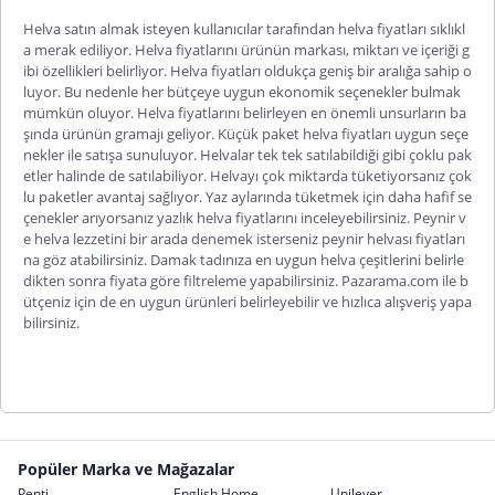
Helva satın almak isteyen kullanıcılar tarafından helva fiyatları sıklıkl
a merak ediliyor. Helva fiyatlarını ürünün markası, miktarı ve içeriği g
ibi özellikleri belirliyor.
Helva fiyatları
oldukça geniş bir aralığa sahip o
luyor. Bu nedenle her bütçeye uygun ekonomik seçenekler bulmak
mümkün oluyor. Helva fiyatlarını belirleyen en önemli unsurların ba
şında ürünün gramajı geliyor.
Küçük paket helva fiyatları
uygun seçe
nekler ile satışa sunuluyor. Helvalar tek tek satılabildiği gibi çoklu pak
etler halinde de satılabiliyor. Helvayı çok miktarda tüketiyorsanız çok
lu paketler avantaj sağlıyor. Yaz aylarında tüketmek için daha hafif se
çenekler arıyorsanız
yazlık helva fiyatlarını
inceleyebilirsiniz. Peynir v
e helva lezzetini bir arada denemek isterseniz
peynir helvası fiyatları
na
göz atabilirsiniz. Damak tadınıza en uygun helva çeşitlerini belirle
dikten sonra fiyata göre filtreleme yapabilirsiniz. Pazarama.com ile b
ütçeniz için de en uygun ürünleri belirleyebilir ve hızlıca alışveriş yapa
bilirsiniz.
Popüler Marka ve Mağazalar
Penti
English Home
Unilever