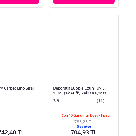
y Carpet Lino Sisal
Dekoratif Bubble Uzun Tüylü
Yumuşak Puffy Peluş Kaymaz
Yıkanabilir Salon Koridor Halı
3.9
(11)
Yolluk Krem
Son 10 Günün En Düşük Fiyatı
783,25 TL
Sepette
742,40 TL
704,93 TL