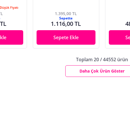
Düşük Fiyatı
TL
1.395,00 TL
e
Sepette
 TL
1.116,00 TL
4
kle
Sepete Ekle
S
Toplam 20 / 44552 ürün
Daha Çok Ürün Göster