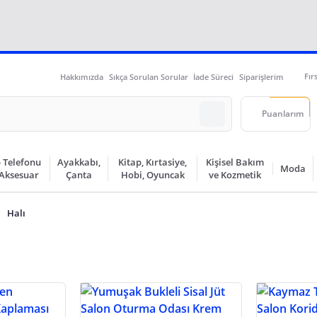
Fır
Hakkımızda
Sıkça Sorulan Sorular
İade Süreci
Siparişlerim
Puanlarım
 Telefonu
Ayakkabı,
Kitap, Kırtasiye,
Kişisel Bakım
Moda
 Aksesuar
Çanta
Hobi, Oyuncak
ve Kozmetik
Halı