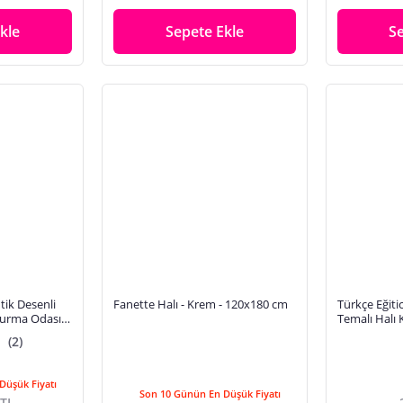
Tutmaz
kle
Sepete Ekle
S
ik Desenli
Fanette Halı - Krem - 120x180 cm
Türkçe Eğiti
urma Odası
Temalı Halı 
Çocuk Oyun 
(2)
Düşük Fiyatı
Son 10 Günün En Düşük Fiyatı
 TL