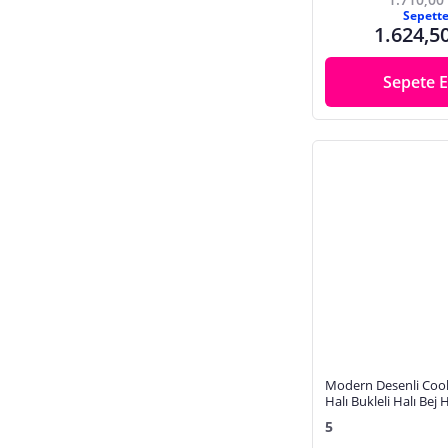
Sepett
Yün
1.624,5
Sepete E
Modern Desenli Cool 
Halı Bukleli Halı Bej
Halı Salon Halısı Mut
5