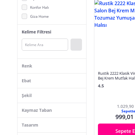
Konfor Halı
Giza Home
Hoom Rugs
Kelime Filtresi
Madame Coco
Carpettex
NORELLA HOME
Nexus
Renk
My Evilla
Rustik 2222 Klasik V
Bej Krem Mutfak Hal
DRK
Ebat
Yumuşak Makine Hal
4.5
Anaska Home
Çok Renkli
Şekil
Myevilla
Gri
1.029,90
Aden
80 x 150 cm
Kaymaz Taban
Bej
Sepett
999,01
HALI SEPETİ
120 x 180 cm
Bej - Vizon
Dikdörtgen
Tasarım
Merinos Halı
100 x 200 cm
Gri - Siyah
Sepete E
Dikdörtgen - Kare
NarStore Home
160 x 230 cm