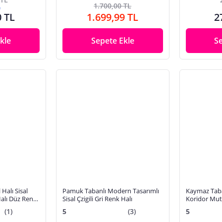
1.700,00 TL
e
0 TL
1.699,99 TL
2
kle
Sepete Ekle
S
Halı Sisal
Pamuk Tabanlı Modern Tasarımlı
Kaymaz Tabanl
 Halı Düz Renk
Sisal Çzigili Gri Renk Halı
Koridor Mutf
fak Halısı
3018 GRİ
(1)
5
(3)
5