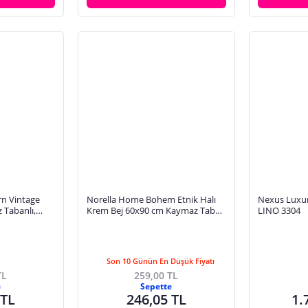
n Vintage
Norella Home Bohem Etnik Halı
Nexus Luxur
z Tabanlı,
Krem Bej 60x90 cm Kaymaz Taban
LINO 3304
iyel Halı
Yıkanabilir
Son 10 Günün En Düşük Fiyatı
TL
259,00 TL
e
Sepette
 TL
246,05 TL
1.