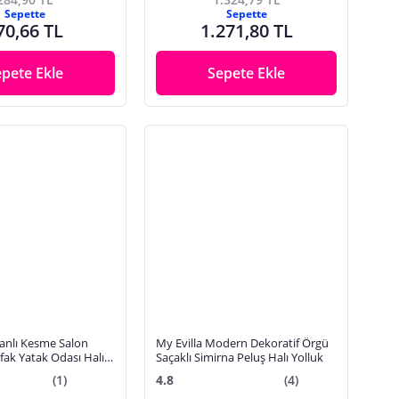
Sepette
Sepette
70,66 TL
1.271,80 TL
epete Ekle
Sepete Ekle
ı Kesme Salon
My Evilla Modern Dekoratif Örgü
ak Yatak Odası Halısı
Saçaklı Simirna Peluş Halı Yolluk
(1)
4.8
(4)