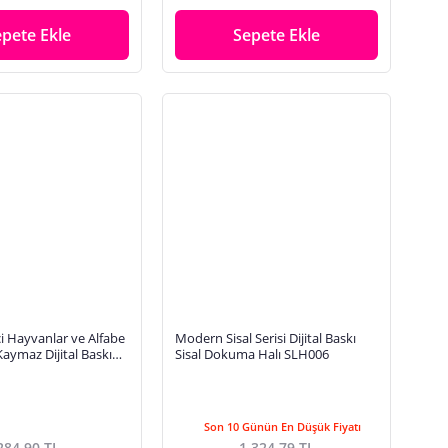
epete Ekle
Sepete Ekle
ci Hayvanlar ve Alfabe
Modern Sisal Serisi Dijital Baskı
Kaymaz Dijital Baskı
Sisal Dokuma Halı SLH006
Halısı
Son 10 Günün En Düşük Fiyatı
284,90 TL
1.324,79 TL