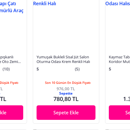
pışkanlı
Yumuşak Bukleli Sisal Jüt Salon
Kaymaz Tabanl
e Oto Zemin
Oturma Odası Krem Renkli Halı
Koridor Mutf
 Uzun Ömürlü
3005 BEJ
(10)
5
(5)
5
Düşük Fiyatı
Son 10 Günün En Düşük Fiyatı
TL
976,00 TL
e
Sepette
 TL
780,80 TL
1.
kle
Sepete Ekle
S