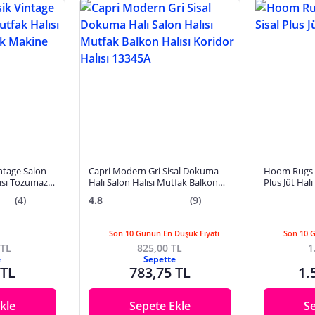
intage Salon
Capri Modern Gri Sisal Dokuma
Hoom Rugs 1
ısı Tozumaz
Halı Salon Halısı Mutfak Balkon
Plus Jüt Halı
ısı
Halısı Koridor Halısı 13345A
(4)
4.8
(9)
Son 10 Günün En Düşük Fiyatı
Son 10 
 TL
825,00 TL
1
e
Sepette
 TL
783,75 TL
1.
kle
Sepete Ekle
S