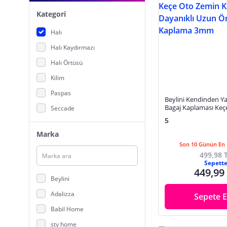
Kategori
Halı
Halı Kaydırmazı
Halı Örtüsü
Kilim
Paspas
Beylini Kendinden Ya
Bagaj Kaplaması Keç
Seccade
Kapı Çatı Dayanıklı
5
Yolluk
Araç Kaplama 3mm
Marka
Son 10 Günün En 
499,98 
Sepett
449,99
Beylini
Adalizza
Sepete E
Babil Home
sty home