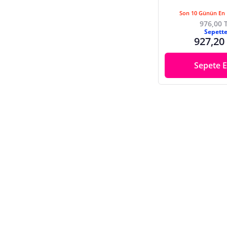
Son 10 Günün En 
976,00 
Sepett
927,20
Sepete E