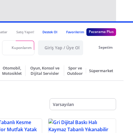
Pazarama Plus
satlar
Satış Yapın!
Destek Ol
Favorilerim
Giriş Yap / Üye Ol
Sepetim
Kuponlarım
Otomobil,
Oyun, Konsol ve
Spor ve
Süpermarket
Motosiklet
Dijital Servisler
Outdoor
Varsayılan