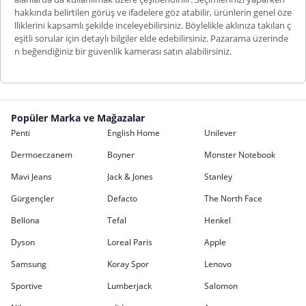
hakkında belirtilen görüş ve ifadelere göz atabilir, ürünlerin genel öze
lliklerini kapsamlı şekilde inceleyebilirsiniz. Böylelikle aklınıza takılan ç
eşitli sorular için detaylı bilgiler elde edebilirsiniz. Pazarama üzerinde
n beğendiğiniz bir güvenlik kamerası satın
alabilirsiniz.
Popüler Marka ve Mağazalar
Penti
English Home
Unilever
Dermoeczanem
Boyner
Monster Notebook
Mavi Jeans
Jack & Jones
Stanley
Gürgençler
Defacto
The North Face
Bellona
Tefal
Henkel
Dyson
Loreal Paris
Apple
Samsung
Koray Spor
Lenovo
Sportive
Lumberjack
Salomon