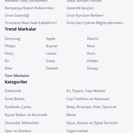
Mesafeli Satış Sözleşmesi
Sıkça Sorulan Sorular
Kampanya Kupon Kullanımları
Güvenlik İpuçları
Ürün Güvenliği
Ürün Kurulum Rehberi
Ürünümü Nasıl İade Edebilirim?
Ürün Geri Çekme Bilgilendirmeleri
Trend Markalar
Samsung
Apple
Xiaomi
Philips
Boyner
Mavi
Hotiç
Loreal
Avon
Eti
Sütaş
Adidas
Nike
Ebebek
Sleepy
Tüm Markalar
Kategoriler
Elektronik
Ev, Yaşam, Yapı Market
Anne Bebek
Cep Telefonu ve Aksesuar
Ayakkabı, Çanta
Kitap, Kırtasiye, Hobi, Oyuncak
Kişisel Bakım ve Kozmetik
Moda
Otomobil, Motosiklet
Oyun, Konsol ve Dijital Servisler
Spor ve Outdoor
Süpermarket