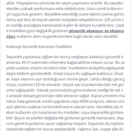
abilir. İhtiyaçlarınız yönünde bir seçim yapmanız önerilir. Bu sayede i
stenilen yüksek performansı elde edebilirsiniz. Uzun süreli kullanım i
çin uygunluk gösterir. Böylelikle istenildiği üzere işlevini yerine getirir.
Geniş açılı lens ile büyük alanları kolaylıkla izleyebilirsiniz. Çift yönlü s
es özelliği aracılığıyla kameradaki kişiler ile iletişim kurabilirsiniz. Çeşit
li modellere göre değişiklik gösteren
güvenlik aksesuar ve ekipma
nları
, kullanım alanı ve gereksinimlere bağlı olarak satın alınabilir.
Kullanışlı Güvenlik Kamerası Özellikleri
Dayanıklı yapılarıyla sağlam bir duruş sergileyen
kablosuz güvenlik k
amerası
, Wİ-Fi üzerinden internete bağlanabilme imkanı sunar. Bu sa
yede uzaktan erişimi mümkün kılar. Hareketleri kolaylıkla algılayarak
kişiye bildirim gönderebilir. Enerji tasarrufu sağlayan kablosuz cihazl
ar, kayıt alanının aşırı doluluğunun önüne geçer. Sahip olduğu gece g
örüşü, kızılötesi LED ile donatılır. Düşük ışık koşullarında dahi net gör
üntü sağlayabilir. Yüksek çözünürlüklü görüntüleme özelliği ile net v
e anlaşılır detaylı görüntüler elde etmenizi sağlar. Kişisel yönetimi mü
mk
ün hale getirerek mobil uygulama veya WEB tarayıcısı, izleme ve k
ayıt işlemini uzaktan sürdürebilmesine olanak tanır. Genellikle dış m
ekan kullanımı için tasarlanan bu modeller, suya dayanıklılık göstere
bilir. Boyut ve şekilleri değişkenlik gösteren güvenlik kameraları, dışa
rının genel koşullarına uyum sağlamayı başarır. Dayanıklı dış cephesi
sayesinde sağlam bir duruş sergileyebilir. Yağmur, kar, rüzgar gibi du