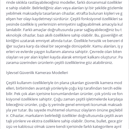
rinde sıklıkla rastlayabileceğiniz modeller, farklı donanımsal özellikler
e sahip olabilir. Belirlediğiniz alan veya alanları iyi bir şekilde gözlemle
yebilmek maksadıyla tasarlanan cihazlar, etrafta bulunan kişileri ve g
elişen her olayı kaydetmeyi sürdü
rür. Çeşitli fonksiyonel özellikleri sa
yesinde özellikle iş yerlerinizin emniyetini sağlayabilmek amacıyla kul
lanılabilir. Farklı amaçlar doğrultusunda yarar sağlayabileceğiniz bu t
eknolojik cihazlar, bazı akıllı özelliklere sahip olabilir. Bu, güvenliğin et
kinliğini uzatarak emniyet altında tutar. Özellikle hırsızlık ve benzeri d
iğer suçlara karşı da ideal bir seçeneğe dönüşebilir. Kamu alanları, iş y
erleri ve evlerde yaygın kullanım alanına sahiptir. Çevrede olan biten
olayları ve yer alan kişileri kayda
alarak emniyet kalkanı oluşturur. Pa
zarama üzerinden ürünlerin çeşitli özelliklerine göz atabilirsiniz.
İşlevsel Güvenlik Kamerası Modelleri
Çeşitli kullanım özellikleriyle ön plana çıkarılan
güvenlik kamera mod
elleri
, birbirinden avantajlı yönleriyle çoğu kişi tarafından tercih edile
bilir. Pek çok alan içerisine konumlandırılan ürünler, çok yönlü ve fon
ksiyonel özelliklere sahiptir. Çoğu zaman çeşitli işletmelerde karşılaşa
bileceğiniz ürünler, çoğu iş yerinde genel emniyeti korumak maksadı
yla yer tutar. Bu sayede muhtemel olumsuz olayların önüne geçilebil
ir. Cihazlar, markaların belirlediği özellikler doğrultusunda çeşitli avan
tajlı yönlere ve ekstra özelliklere sahip olabilir. Dome, bullet, ge
ce gör
üşü ve kablosuz olmak üzere kendi içerisinde farklı kategorilere ayrıl