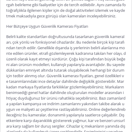
rgah belirleme gibi faaliyetler için de tercih edilebilir. Aynı zamanda fo
toğrafçılıkla ilgilenen kişiler için de doğal aktiviteleri izlemek ve kayde
tmek maks
adıyla gece görüşü olan kameraları inceleyebilirsiniz.
Her Bütçeye Uygun Güvenlik Kamerası Fiyatları
Belirli kalite standartları doğrultusunda tasarlanan güvenlik kameral
arı, çok yönlü ve fonksiyonel cihazlardır. Bu nedenle birçok kişi tarafı
ndan tercih edilir. Genellikle dışarıda iş yerlerinin belirli alanlarına mo
nte edilen ürünler, etrafı gözlemleyerek kadranına takılan her olayı, d
üzenli olarak kayıt etmeyi sürdürür. Çoğu kişi tarafından büyük beğe
ni alan ürünün modelleri, kullanışlı yapılarıyla avantajlıdır. Bu sayede
dükkanları emniyet altında tutarak oluşabilecek herhangi bir durum
için tedbir alınm
ış olur.
Güvenlik kamerası fiyatları
, genel özellikleri v
e tasarımlarındaki ince detaylar dahilinde değişiklik gösterebilir. Mar
kadan markaya fiyatlarda farklılıklar gözlemleyebilirsiniz. Markaların
benimsediği genel hatlar dahilinde oluşturulan modeller arasından i
htiyaç duyduğunuz bir ürünü rahatlıkla seçebilirsiniz. Bazı zamanlard
a yapılan kampanya ve indirim zamanlarını yakından takibe alarak u
ygun ve maliyeti az çeşitlerine rastlayabilirsiniz. Online değerlendireb
ileceğiniz bu kameralar, donanımlı yapı
larıyla saatlerce çalışabilir. Dış
etkenlere karşı dayanıklılık göstererek yağmur, kar ve benzeri unsurl
ara karşı sağlam bir duruş sergiler. Cihazlar iç mekanların yanında dış
alanlarda da kullanılmak üzere çeşitlendirilir. Seçimlerinizi yaparken