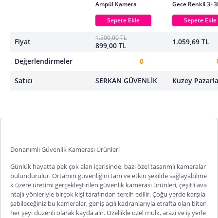
Ampül Kamera
Gece Renkli 3+
Güvenlik Kamer
Sepete Ekle
Sepete Ekle
1.500,00 TL
Fiyat
1.059,69 TL
899,00 TL
Değerlendirmeler
0
Satıcı
SERKAN GÜVENLİK
Kuzey Pazarl
Donanımlı Güvenlik Kamerası Ürünleri
Günlük hayatta pek çok alan içerisinde, bazı özel tasarımlı kameralar
bulundurulur. Ortamın güvenliğini tam ve etkin şekilde sağlayabilme
k üzere üretimi gerçekleştirilen
güvenlik kamerası
ürünleri, çeşitli ava
ntajlı yönleriyle birçok kişi tarafından tercih edilir. Çoğu yerde karşıla
şabileceğiniz bu kameralar, geniş açılı kadranlarıyla etrafta olan biten
her şeyi düzenli olarak kayda alır. Özellikle özel mülk, arazi ve iş yerle