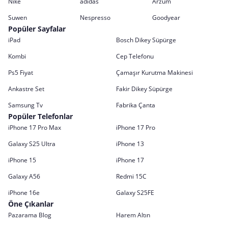
Nike
adidas
Arzum
Suwen
Nespresso
Goodyear
Popüler Sayfalar
iPad
Bosch Dikey Süpürge
Kombi
Cep Telefonu
Ps5 Fiyat
Çamaşır Kurutma Makinesi
Ankastre Set
Fakir Dikey Süpürge
Samsung Tv
Fabrika Çanta
Popüler Telefonlar
iPhone 17 Pro Max
iPhone 17 Pro
Galaxy S25 Ultra
iPhone 13
iPhone 15
iPhone 17
Galaxy A56
Redmi 15C
iPhone 16e
Galaxy S25FE
Öne Çıkanlar
Pazarama Blog
Harem Altın