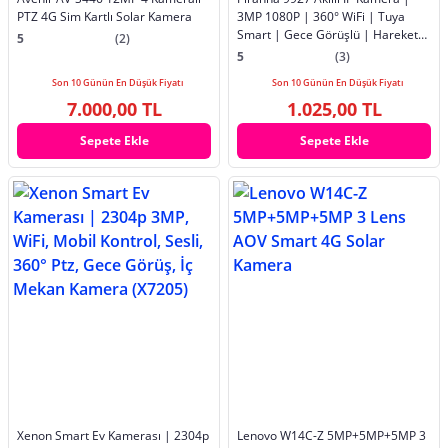
PTZ 4G Sim Kartlı Solar Kamera
3MP 1080P | 360° WiFi | Tuya
Smart | Gece Görüşlü | Hareket
5
(2)
Sensörlü Bebek & Ev Kamerası
5
(3)
Son 10 Günün En Düşük Fiyatı
Son 10 Günün En Düşük Fiyatı
7.000,00 TL
1.025,00 TL
Sepete Ekle
Sepete Ekle
Xenon Smart Ev Kamerası | 2304p
Lenovo W14C-Z 5MP+5MP+5MP 3