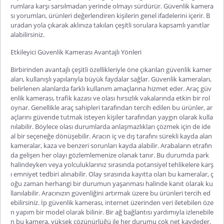
rumlara karşı sarsılmadan yerinde olmayı sürdürür.
Güvenlik kamera
sı yorumları
,
ürünleri değerlen
diren kişilerin genel ifadelerini içerir. B
uradan yola çıkarak aklınıza takılan çeşitli sorulara kapsamlı yanıtlar
alabilirsiniz.
Etkileyici Güvenlik Kamerası Avantajlı Yönleri
Birbirinden avantajlı çeşitli özellikleriyle öne çıkarılan güvenlik kamer
aları, kullanışlı yapılarıyla büyük faydalar sağlar. Güvenlik kameraları,
belirlenen alanlarda farklı kullanım amaçlarına hizmet eder.
Araç güv
enlik kamerası
, trafik kazası ve olası hırsızlık vakalarında etkin bir rol
oynar. Genellikle araç sahipleri tarafından tercih edilen bu ürünler, ar
açlarını güvende tutmak isteyen kişiler tarafından yaygın olarak kulla
nılabilir. Böylece olası durumlarda anlaşmazlıkları çözmek için de ide
al bir seçeneğe dönüşebilir. Aracın iç ve dış tarafını sürekli kayda alan
kameralar, kaza ve benzeri sorunları kayda alabilir. Arabaların etrafın
da gelişen her olayı gözlemlemenize olanak tanır. Bu durumda park
halind
eyken veya yolculuklarınız sırasında potansiyel tehlikelere karş
ı emniyet tedbiri alınabilir. Olay sırasında kayıtta olan bu kameralar, ç
oğu zaman herhangi bir durumun yaşanması halinde kanıt olarak ku
llanılabilir. Aracınızın güvenliğini artırmak üzere bu ürünleri tercih ed
ebilirsiniz.
İp güvenlik kamerası
, internet üzerinden veri iletebilen öze
n yapım bir model olarak bilinir. Bir ağ bağlantısı yardımıyla izlenebile
n bu kamera, yüksek çözünürlüğü ile her durumu çok net kaydeder.