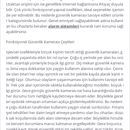
Uzaktan erişimi için ise ge
nellikle internet bağlantısına ihtiyaç duyula
bilir. Çok yönlü fonksiyonel yapısal özellikleri, ideal seçenekler içerisin
de yer edinebilir. Bu nedenle
güvenlik kamerası tavsiye
edilen ürünle
r kategorisinde bulunur. Genel emniyeti sağlayabilmek adına kullanıl
an bu cihazlarla beraber
alarm sistemleri
kurarak tam koruma sağl
ayabilirsiniz.
Fonksiyonel Güvenlik Kamerası Çeşitleri
İşlevsel özellikleriyle birçok kişinin tercih ettiği güvenlik kameraları, g
ündelik yaşantıda etkin bir rol oynar. Çoğu iş yerinde yer alan bu ürü
nler, avantajlı yönleriyle büyük ilgi görür.
Dış mekan güvenlik kamera
sı
, bina veya dükkanlar için yaygın kullanım alanına sahip olur. Çevre
de olan biten her olayı ayrıntılı ve net bir şekilde kayda alarak kanıt n
iteliği taşır. Olumsuz olayların yaşanmaması için kullanımı tavsiye edi
lir. Pek çok alan içerisinde sıklıkla kullanabileceğiniz modeller, büyük i
lgi görür.
Gece görüşlü güvenlik kamerası
ise hava karardığında dahi
her durumu tüm netliğiyle kaydetmeye devam eder. Böylelikle gecel
eri aydınlık olmayan ortamları açıkça gözlemleyebilirsiniz. Bu ne
denl
e çoğu dükkan tarafından kullanımı yaygın olarak sürdürülür. Potans
iyel tehditleri her daim tespit etmeye yardımcı olan bu cihazlar, düşü
k ışık koşullarında dahi alanı izlemeye devam eder. Böylelikle hırsızlık
ve benzeri durumlara maruz kalmanızı engelleyebilir. Gece boyunca
sürekli kayıt alarak güvenliği etkin bir şekilde sağlar. Araç takibi, güze