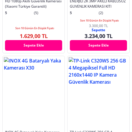
HD 1080p Akıllı Güvenlik Kamerası
ENERJILI 2K 3MP AKILLI KABLOSUZ
(Xiaomi Türkiye Garantili)
GUVENLIK KAMERASI KITI
5
(5)
5
(2)
Son 10 Günün En Düşük Fiyatı
3.300,00 TL
Son 10 Günün En Düşük Fiyatı
Sepette
1.629,00 TL
3.234,00 TL
Sepete Ekle
Sepete Ekle