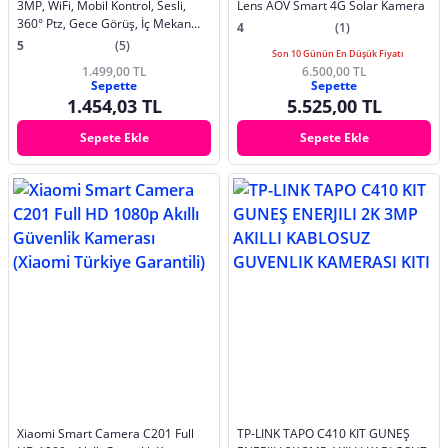
3MP, WiFi, Mobil Kontrol, Sesli,
Lens AOV Smart 4G Solar Kamera
360° Ptz, Gece Görüş, İç Mekan
4
(1)
Kamera (X7205)
5
(5)
Son 10 Günün En Düşük Fiyatı
1.499,00 TL
6.500,00 TL
Sepette
Sepette
1.454,03 TL
5.525,00 TL
Sepete Ekle
Sepete Ekle
Xiaomi Smart Camera C201 Full
TP-LINK TAPO C410 KIT GUNEŞ