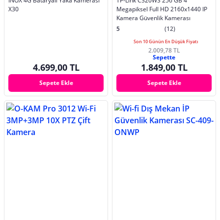
INOX 4G Bataryalı Yaka Kamerası
TP-Link C320WS 256 GB 4
X30
Megapiksel Full HD 2160x1440 IP
Kamera Güvenlik Kamerası
5
(12)
Son 10 Günün En Düşük Fiyatı
2.009,78 TL
Sepette
4.699,00 TL
1.849,00 TL
Sepete Ekle
Sepete Ekle