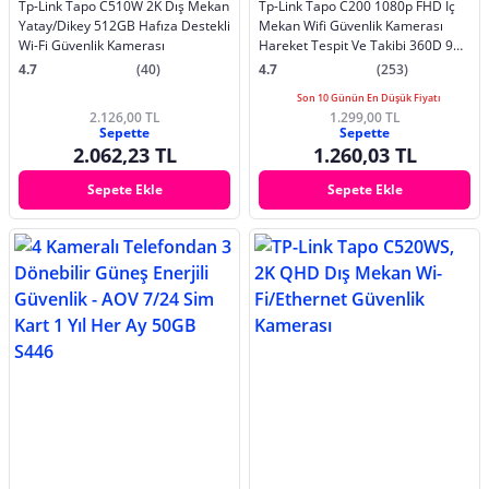
Tp-Link Tapo C510W 2K Dış Mekan
Tp-Link Tapo C200 1080p FHD İç
Yatay/Dikey 512GB Hafıza Destekli
Mekan Wifi Güvenlik Kamerası
Wi-Fi Güvenlik Kamerası
Hareket Tespit Ve Takibi 360D 9m
Gece Görüşü
4.7
(40)
4.7
(253)
Son 10 Günün En Düşük Fiyatı
2.126,00 TL
1.299,00 TL
Sepette
Sepette
2.062,23 TL
1.260,03 TL
Sepete Ekle
Sepete Ekle