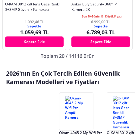
O-KAM 3012 çift lens Gece Renkli
Anker Eufy Security 360° IP
3+3MP Güvenlik Kamerası
Kamera 2K
Son 10 Günün En Düşük Fiyatı
1.092,46 TL
6.999,00 TL
Sepette
Sepette
1.059,69 TL
6.789,03 TL
Sepete Ekle
Sepete Ekle
Toplam 20 / 14116 ürün
2026'nın En Çok Tercih Edilen Güvenlik
Kamerası Modelleri ve Fiyatları
Okam-4045 2 Mp Wifi Ptz
O-KAM 3012 çift