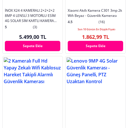
İNOX X24 4 KAMERALI 2+2+2+2
Xiaomi Akıllı Kamera C301 3mp 2k
8MP 4 LENSLİ 3 MOTORLU ESİM
Wifı Beyaz - Güvenlik Kamerası
4G SOLAR SİM KARTLI KAMERA
4.5
(16)
ÇİFT PANELLİ
5
(3)
Son 10 Günün En Düşük Fiyatı
5.499,00 TL
1.862,99 TL
Sepete Ekle
Sepete Ekle