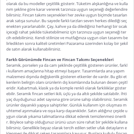
olarak da bu modeller çeşitlilik gösterir. Tüketim alışkanlığına ve kulla
nım şekline göre karar vererek tarzınıza uygun seçeneği değerlendire
bilirsiniz.
Fincan takımı
seçenekleri her zevke uygun biçimde tasarlan
arak satışa sunulur. Bu sayede farklı tarzları seven herkes dilediği seç
enekten yararlanabilir. Çay, kahve ya da dilediğiniz herhangi bir sıcak
içeceği rahat şekilde tüketebilmeniz için tarzınıza uygun seçeneği ter
cih edebilirsiniz. Kendi stilinize ve mutfağınıza uygun olan tasarımı be
lirledikten sonra kaliteli üretimleri Pazarama üzerinden kolay bir şekil
de satın alarak kullanabilirsiniz.
Farklı Görünümde Fincan ve Fincan Takımı Seçenekleri
Seramik, porselen ya da cam şeklinde çeşitlilik gösteren ürünler, farkl
ı kullanım amaçlarına hitap etmeyi başarır. Tasarımlarda ana yapım
malzemesi dışında değişkenlik gösteren etkenler de vardır. Bu gibi et
kenlerin belirgin olanı ürünlerin dış kısımlarında bulunan desen çeşitl
eridir. Kabartmalı, klasik ya da komple renkli olarak farklılıklar göster
ebilir.
Seramik fincan
setleri ikili, üçlü ya da altılı şekilde satılabilir. İhti
yaç duyduğunuz adet sayısına göre ürüne sahip olabilirsiniz. Seramik
ürünler dayanıklı yapıya sahiptirler. Günlük kullanım için oluşması m
uhtemel aşınmalara ve ısıya karşı dayanıklıdır. Satın aldığınız çeşide u
ygun olarak yıkama talimatlarına dikkat ederek temizlenmesi önerili
r. Böylece sahip olduğunuz ürünü uzun süre rahat bir şekilde kullana
bilirsiniz. Genellikle beyaz olarak tercih edilen setler ufak detayların e
klenmesi ile dikkat çeken tasarımlara kavuşur. Bunlara
kuğulu fincan