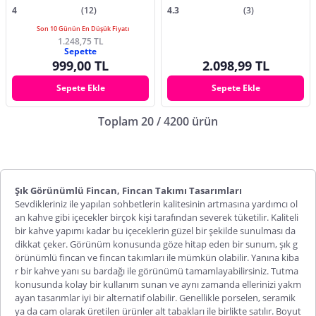
4
(12)
4.3
(3)
Son 10 Günün En Düşük Fiyatı
1.248,75 TL
Sepette
999,00 TL
2.098,99 TL
Sepete Ekle
Sepete Ekle
Toplam 20 / 4200 ürün
Şık Görünümlü Fincan, Fincan Takımı Tasarımları
Sevdikleriniz ile yapılan sohbetlerin kalitesinin artmasına yardımcı ol
an kahve gibi içecekler birçok kişi tarafından severek tüketilir. Kaliteli
bir kahve yapımı kadar bu içeceklerin güzel bir şekilde sunulması da
dikkat çeker. Görünüm konusunda göze hitap eden bir sunum, şık g
örünümlü
fincan
ve fincan takımları ile mümkün olabilir. Yanına kiba
r bir kahve yanı su bardağı ile görünümü tamamlayabilirsiniz. Tutma
konusunda kolay bir kullanım sunan ve aynı zamanda ellerinizi yakm
ayan tasarımlar iyi bir alternatif olabilir. Genellikle porselen, seramik
ya da cam olarak üretilen ürünler alt tabakları ile birlikte satılır. Boyut