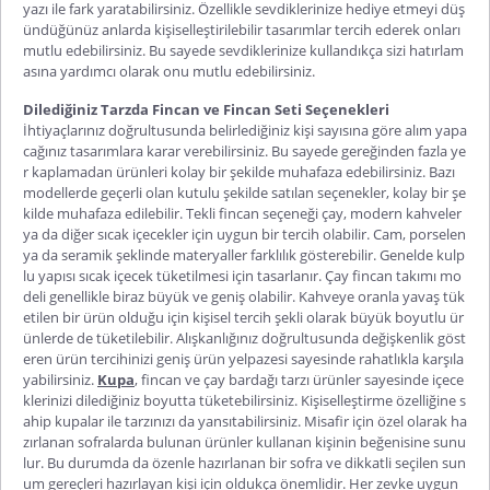
yazı ile fark yaratabilirsiniz. Özellikle sevdiklerinize hediye etmeyi düş
ündüğünüz anlarda kişiselleştirilebilir tasarımlar tercih ederek onları
mutlu edebilirsiniz. Bu sayede sevdiklerinize kullandıkça sizi hatırlam
asına yardımcı olarak onu mutlu edebilirsiniz.
Dilediğiniz Tarzda Fincan ve Fincan Seti Seçenekleri
İhtiyaçlarınız doğrultusunda belirlediğiniz kişi sayısına göre alım yapa
cağınız tasarımlara karar verebilirsiniz. Bu sayede gereğinden fazla ye
r kaplamadan ürünleri kolay bir şekilde muhafaza edebilirsiniz. Bazı
modellerde geçerli olan kutulu şekilde satılan seçenekler, kolay bir şe
kilde muhafaza edilebilir.
Tekli fincan
seçeneği çay, modern kahveler
ya da diğer sıcak içecekler için uygun bir tercih olabilir. Cam, porselen
ya da seramik şeklinde materyaller farklılık gösterebilir. Genelde kulp
lu yapısı sıcak içecek tüketilmesi için tasarlanır.
Çay fincan takımı
mo
deli genellikle biraz büyük ve geniş olabilir. Kahveye oranla yavaş tük
etilen bir ürün olduğu için kişisel tercih şekli olarak büyük boyutlu ür
ünlerde de tüketilebilir. Alışkanlığınız doğrultusunda değişkenlik göst
eren ürün tercihinizi geniş ürün yelpazesi sayesinde rahatlıkla karşıla
yabilirsiniz.
Kupa
, fincan ve çay bardağı tarzı ürünler sayesinde içece
klerinizi dilediğiniz boyutta tüketebilirsiniz. Kişiselleştirme özelliğine s
ahip kupalar ile tarzınızı da yansıtabilirsiniz. Misafir için özel olarak ha
zırlanan sofralarda bulunan ürünler kullanan kişinin beğenisine sunu
lur. Bu durumda da özenle hazırlanan bir sofra ve dikkatli seçilen sun
um gereçleri hazırlayan kişi için oldukça önemlidir. Her zevke uygun