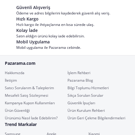
Güvenli Alışveriş
Ödeme ve adres bilgilerini kaydederek güvenli alış veriş.
Hızlı Kargo
Hızlı kargo ile ihtiyaçlarına en kısa sürede ulaş.
Kolay İade
Satın aldığın ürünü kolay iade edebilirsin.
Mobil Uygulama
Mobil uygulama ile Pazarama cebinde.
Pazarama.com
Hakkımızda
İşlem Rehberi
İletişim
Pazarama Blog
Satıcı Sorularım & Taleplerim
Bilgi Toplumu Hizmetleri
Mesafeli Satış Sözleşmesi
Sıkça Sorulan Sorular
Kampanya Kupon Kullanımları
Güvenlik İpuçları
Ürün Güvenliği
Ürün Kurulum Rehberi
Ürünümü Nasıl İade Edebilirim?
Ürün Geri Çekme Bilgilendirmeleri
Trend Markalar
Samsung
Apple
Xiaomi