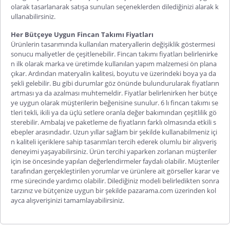
olarak tasarlanarak satışa sunulan seçeneklerden dilediğinizi alarak k
ullanabilirsiniz.
Her Bütçeye Uygun Fincan Takımı Fiyatları
Ürünlerin tasarımında kullanılan materyallerin değişiklik göstermesi
sonucu maliyetler de çeşitlenebilir.
Fincan takımı fiyatları
belirlenirke
n ilk olarak marka ve üretimde kullanılan yapım malzemesi ön plana
çıkar. Ardından materyalin kalitesi, boyutu ve üzerindeki boya ya da
şekli gelebilir. Bu gibi durumlar göz önünde bulundurularak fiyatların
artması ya da azalması muhtemeldir. Fiyatlar belirlenirken her bütçe
ye uygun olarak müşterilerin beğenisine sunulur.
6 lı fincan takımı
se
tleri tekli, ikili ya da üçlü setlere oranla değer bakımından çeşitlilik gö
sterebilir. Ambalaj ve paketleme de fiyatların farklı olmasında etkili s
ebepler arasındadır. Uzun yıllar sağlam bir şekilde kullanabilmeniz içi
n kaliteli içeriklere sahip tasarımları tercih ederek olumlu bir alışveriş
deneyimi yaşayabilirsiniz. Ürün tercihi yaparken zorlanan müşteriler
için ise öncesinde yapılan değerlendirmeler faydalı olabilir. Müşteriler
tarafından gerçekleştirilen yorumlar ve ürünlere ait görseller karar ve
rme sürecinde yardımcı olabilir. Dilediğiniz modeli belirledikten sonra
tarzınız ve bütçenize uygun bir şekilde pazarama.com üzerinden kol
ayca alışverişinizi tamamlayabilirsiniz.