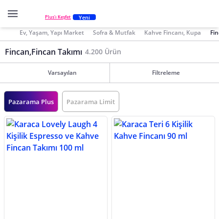
Yeni
Plus'ı Keşfet
Ev, Yaşam, Yapı Market
Sofra & Mutfak
Kahve Fincanı, Kupa
Fin
Fincan,Fincan Takımı
4.200 Ürün
Varsayılan
Filtreleme
Pazarama Plus
Pazarama Limit