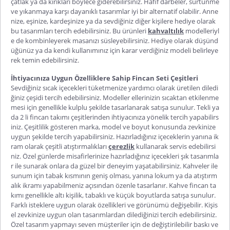
çatlak ya da kırıkları böylece giderebilirsiniz. Hafif darbeler, sürtünme
ve yıkanmaya karşı dayanıklı tasarımlar iyi bir alternatif olabilir. Anne
nize, eşinize, kardeşinize ya da sevdiğiniz diğer kişilere hediye olarak
bu tasarımları tercih edebilirsiniz. Bu ürünleri
kahvaltılık
modelleriyl
e de kombinleyerek masanızı süsleyebilirsiniz. Hediye olarak düşünd
üğünüz ya da kendi kullanımınız için karar verdiğiniz modeli belirleye
rek temin edebilirsiniz.
İhtiyacınıza Uygun Özelliklere Sahip Fincan Seti Çeşitleri
Sevdiğiniz sıcak içecekleri tüketmenize yardımcı olarak üretilen diledi
ğiniz çeşidi tercih edebilirsiniz. Modeller ellerinizin sıcaktan etkilenme
mesi için genellikle kulplu şekilde tasarlanarak satışa sunulur. Tekli ya
da
2 li fincan takımı
çeşitlerinden ihtiyacınıza yönelik tercih yapabilirs
iniz. Çeşitlilik gösteren marka, model ve boyut konusunda zevkinize
uygun şekilde tercih yapabilirsiniz. Hazırladığınız içeceklerin yanına ik
ram olarak çeşitli atıştırmalıkları
çerezlik
kullanarak servis edebilirsi
niz. Özel günlerde misafirlerinize hazırladığınız içecekleri şık tasarımla
r ile sunarak onlara da güzel bir deneyim yaşatabilirsiniz. Kahveler ile
sunum için tabak kısmının geniş olması, yanına lokum ya da atıştırm
alık ikramı yapabilmeniz açısından özenle tasarlanır.
Kahve fincan ta
kımı
genellikle altı kişilik, tabaklı ve küçük boyutlarda satışa sunulur.
Farklı isteklere uygun olarak özellikleri ve görünümü değişebilir. Kişis
el zevkinize uygun olan tasarımlardan dilediğinizi tercih edebilirsiniz.
Özel tasarım yapmayı seven müşteriler için de değiştirilebilir baskı ve