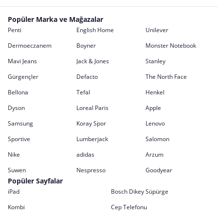
Popüler Marka ve Mağazalar
Penti
English Home
Unilever
Dermoeczanem
Boyner
Monster Notebook
Mavi Jeans
Jack & Jones
Stanley
Gürgençler
Defacto
The North Face
Bellona
Tefal
Henkel
Dyson
Loreal Paris
Apple
Samsung
Koray Spor
Lenovo
Sportive
Lumberjack
Salomon
Nike
adidas
Arzum
Suwen
Nespresso
Goodyear
Popüler Sayfalar
iPad
Bosch Dikey Süpürge
Kombi
Cep Telefonu