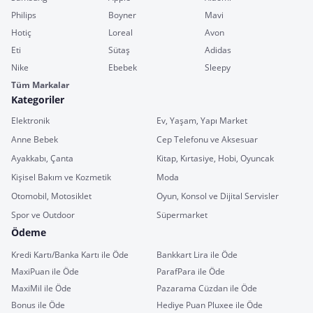
Philips
Boyner
Mavi
Hotiç
Loreal
Avon
Eti
Sütaş
Adidas
Nike
Ebebek
Sleepy
Tüm Markalar
Kategoriler
Elektronik
Ev, Yaşam, Yapı Market
Anne Bebek
Cep Telefonu ve Aksesuar
Ayakkabı, Çanta
Kitap, Kırtasiye, Hobi, Oyuncak
Kişisel Bakım ve Kozmetik
Moda
Otomobil, Motosiklet
Oyun, Konsol ve Dijital Servisler
Spor ve Outdoor
Süpermarket
Ödeme
Kredi Kartı/Banka Kartı ile Öde
Bankkart Lira ile Öde
MaxiPuan ile Öde
ParafPara ile Öde
MaxiMil ile Öde
Pazarama Cüzdan ile Öde
Bonus ile Öde
Hediye Puan Pluxee ile Öde