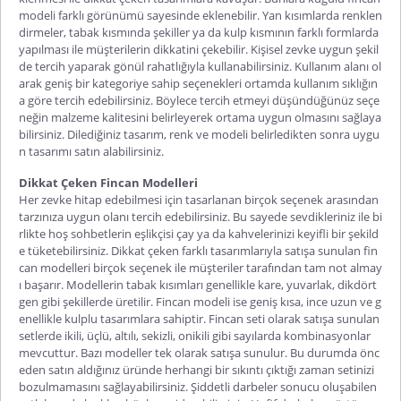
modeli farklı görünümü sayesinde eklenebilir. Yan kısımlarda renklen
dirmeler, tabak kısmında şekiller ya da kulp kısmının farklı formlarda
yapılması ile müşterilerin dikkatini çekebilir. Kişisel zevke uygun şekil
de tercih yaparak gönül rahatlığıyla kullanabilirsiniz. Kullanım alanı ol
arak geniş bir kategoriye sahip seçenekleri ortamda kullanım sıklığın
a göre tercih edebilirsiniz. Böylece tercih etmeyi düşündüğünüz seçe
neğin malzeme kalitesini belirleyerek ortama uygun olmasını sağlaya
bilirsiniz. Dilediğiniz tasarım, renk ve modeli belirledikten sonra uygu
n tasarımı satın alabilirsiniz.
Dikkat Çeken Fincan Modelleri
Her zevke hitap edebilmesi için tasarlanan birçok seçenek arasından
tarzınıza uygun olanı tercih edebilirsiniz. Bu sayede sevdikleriniz ile bi
rlikte hoş sohbetlerin eşlikçisi çay ya da kahvelerinizi keyifli bir şekild
e tüketebilirsiniz. Dikkat çeken farklı tasarımlarıyla satışa sunulan
fin
can modelleri
birçok seçenek ile müşteriler tarafından tam not almay
ı başarır. Modellerin tabak kısımları genellikle kare, yuvarlak, dikdört
gen gibi şekillerde üretilir. Fincan modeli ise geniş kısa, ince uzun ve g
enellikle kulplu tasarımlara sahiptir.
Fincan seti
olarak satışa sunulan
setlerde ikili, üçlü, altılı, sekizli, onikili gibi sayılarda kombinasyonlar
mevcuttur. Bazı modeller tek olarak satışa sunulur. Bu durumda önc
eden satın aldığınız üründe herhangi bir sıkıntı çıktığı zaman setinizi
bozulmamasını sağlayabilirsiniz. Şiddetli darbeler sonucu oluşabilen