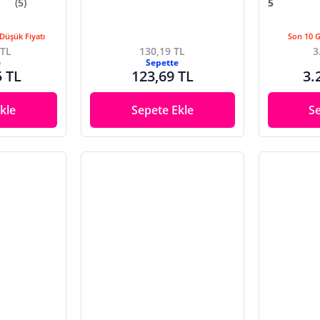
(5)
5
Düşük Fiyatı
Son 10 
 TL
130,19 TL
3
e
Sepette
5 TL
123,69 TL
3.
kle
Sepete Ekle
S