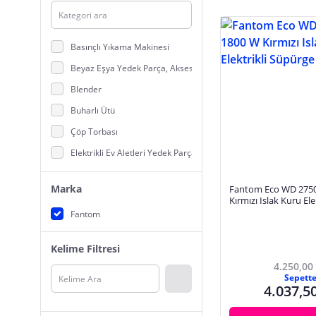
Basınçlı Yıkama Makinesi
Beyaz Eşya Yedek Parça, Aksesuarlar
Blender
Buharlı Ütü
Çöp Torbası
Elektrikli Ev Aletleri Yedek Parça
Elektrikli Süpürge
Marka
Fantom Eco WD 2750
Fritözler
Kırmızı Islak Kuru Elek
Süpürge
Fantom
Halı Yıkama Makineleri
Kahve Değirmeni
Kelime Filtresi
Kahve Makineleri
4.250,00
Sepett
Karavan Malzemeleri
4.037,5
Kettle, Su Isıtıcılar