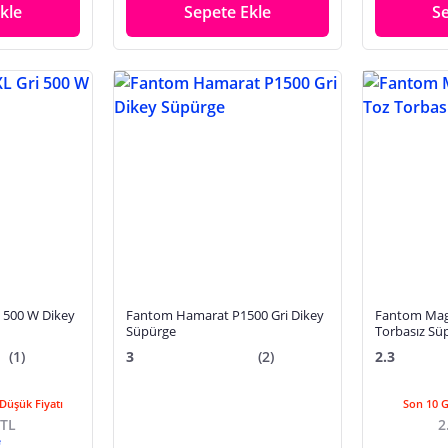
kle
Sepete Ekle
S
i 500 W Dikey
Fantom Hamarat P1500 Gri Dikey
Fantom Magi
Süpürge
Torbasız Sü
(1)
3
(2)
2.3
Düşük Fiyatı
Son 10 
 TL
2
e