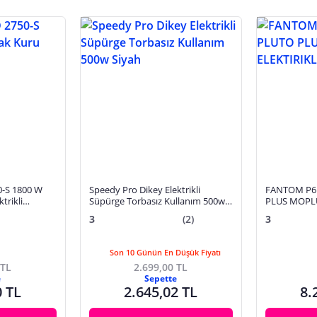
-S 1800 W
Speedy Pro Dikey Elektrikli
FANTOM P6
trikli
Süpürge Torbasız Kullanım 500w
PLUS MOPLU
Siyah
SUPURGE
3
(2)
3
Son 10 Günün En Düşük Fiyatı
 TL
2.699,00 TL
e
Sepette
0 TL
2.645,02 TL
8.