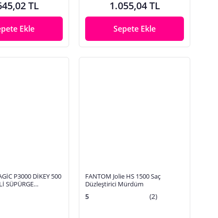
645,02 TL
1.055,04 TL
epete Ekle
Sepete Ekle
İC P3000 DİKEY 500
FANTOM Jolie HS 1500 Saç
Lİ SÜPÜRGE
Düzleştirici Mürdüm
5
(2)