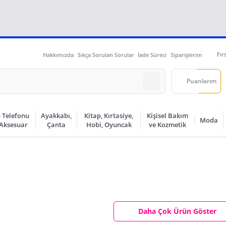
Fır
Hakkımızda
Sıkça Sorulan Sorular
İade Süreci
Siparişlerim
Puanlarım
 Telefonu
Ayakkabı,
Kitap, Kırtasiye,
Kişisel Bakım
Moda
 Aksesuar
Çanta
Hobi, Oyuncak
ve Kozmetik
Daha Çok Ürün Göster