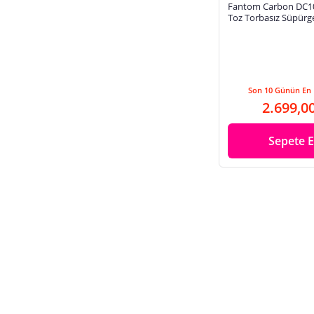
Fantom Carbon DC1
Toz Torbasız Süpürg
Son 10 Günün En 
2.699,0
Sepete E