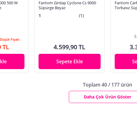
000 500 W
Fantom Girdap Cyclone Cs 9000
Fantom Car
e
Süpürge Beyaz
Torbasız Sü
1
(1)
3
Düşük Fiyatı
0 TL
4.599,90 TL
3.
kle
Sepete Ekle
S
Toplam 40 / 177 ürün
Daha Çok Ürün Göster