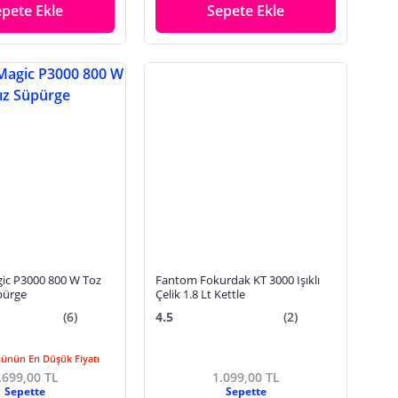
epete Ekle
Sepete Ekle
c P3000 800 W Toz
Fantom Fokurdak KT 3000 Işıklı
pürge
Çelik 1.8 Lt Kettle
(6)
4.5
(2)
Günün En Düşük Fiyatı
.699,00 TL
1.099,00 TL
Sepette
Sepette