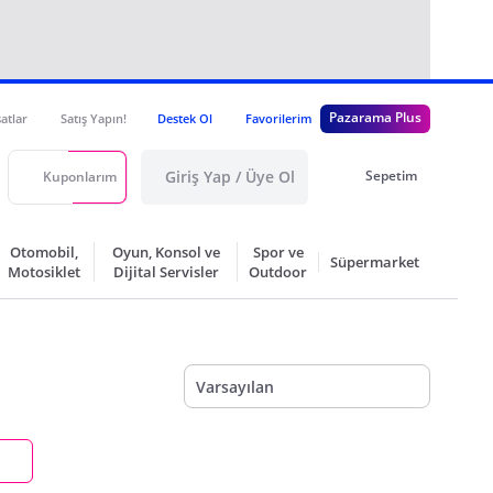
Pazarama Plus
satlar
Satış Yapın!
Destek Ol
Favorilerim
Giriş Yap / Üye Ol
Sepetim
Kuponlarım
Otomobil,
Oyun, Konsol ve
Spor ve
Süpermarket
Motosiklet
Dijital Servisler
Outdoor
Varsayılan