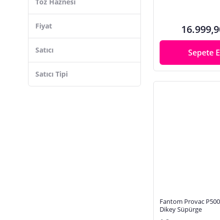
Toz Haznesi
Fiyat
16.999,9
Satıcı
Sepete E
Satıcı Tipi
Fantom Provac P500
Dikey Süpürge