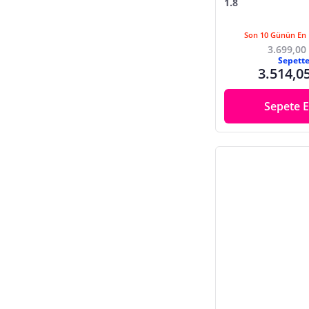
1.8
Son 10 Günün En 
3.699,00
Sepett
3.514,0
Sepete E