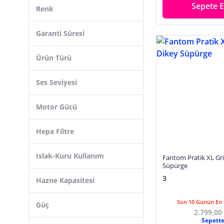
Mikserler
Sepete E
Renk
Mutfak, Banyo Temizleyiciler
Garanti Süresi
Paspas, Mop Setleri
Paspas, Mop Yedekleri
Ürün Türü
Saç Düzleştirici
Saç Kurutma, Fön Makinesi
Ses Seviyesi
Saç Maşası
Motor Gücü
Süpürge Yedek Parçaları
Şarjlı, Dikey Süpürge
Hepa Filtre
Tepsi
Tost Makineleri
Islak-Kuru Kullanım
Fantom Pratik XL Gr
Süpürge
Tuz, Karabiber Değirmeni
3
Hazne Kapasitesi
Son 10 Günün En 
Güç
2.799,00
Sepett