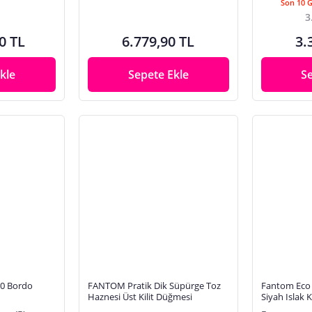
Son 10 
3
0 TL
6.779,90 TL
3.
kle
Sepete Ekle
S
0 Bordo
FANTOM Pratik Dik Süpürge Toz
Fantom Eco
Haznesi Üst Kilit Düğmesi
Siyah Islak 