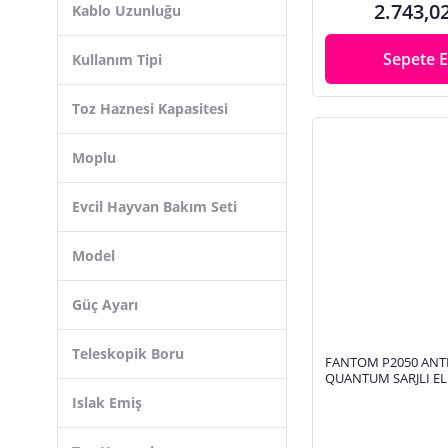
2.743,0
Kablo Uzunluğu
Sepete E
Kullanım Tipi
Toz Haznesi Kapasitesi
Moplu
Evcil Hayvan Bakım Seti
Model
Güç Ayarı
Teleskopik Boru
FANTOM P2050 ANT
QUANTUM SARJLI EL
SUPURGE
Islak Emiş