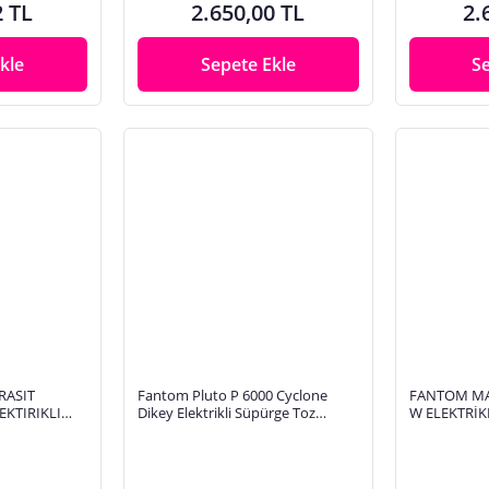
2 TL
2.650,00 TL
2.
kle
Sepete Ekle
S
RASIT
Fantom Pluto P 6000 Cyclone
FANTOM MAG
EKTIRIKLI
Dikey Elektrikli Süpürge Toz
W ELEKTRİK
Torbasız 1 Litre Kapasite ile Pratik
ANTRASİT
Kullanım