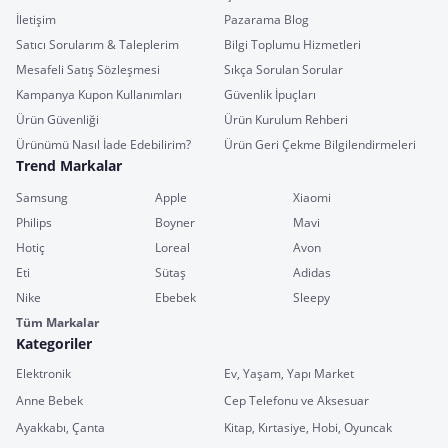
İletişim
Pazarama Blog
Satıcı Sorularım & Taleplerim
Bilgi Toplumu Hizmetleri
Mesafeli Satış Sözleşmesi
Sıkça Sorulan Sorular
Kampanya Kupon Kullanımları
Güvenlik İpuçları
Ürün Güvenliği
Ürün Kurulum Rehberi
Ürünümü Nasıl İade Edebilirim?
Ürün Geri Çekme Bilgilendirmeleri
Trend Markalar
Samsung
Apple
Xiaomi
Philips
Boyner
Mavi
Hotiç
Loreal
Avon
Eti
Sütaş
Adidas
Nike
Ebebek
Sleepy
Tüm Markalar
Kategoriler
Elektronik
Ev, Yaşam, Yapı Market
Anne Bebek
Cep Telefonu ve Aksesuar
Ayakkabı, Çanta
Kitap, Kırtasiye, Hobi, Oyuncak