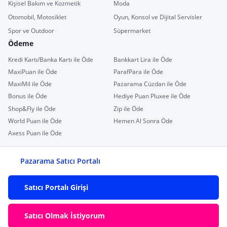
Kişisel Bakım ve Kozmetik
Moda
Otomobil, Motosiklet
Oyun, Konsol ve Dijital Servisler
Spor ve Outdoor
Süpermarket
Ödeme
Kredi Kartı/Banka Kartı ile Öde
Bankkart Lira ile Öde
MaxiPuan ile Öde
ParafPara ile Öde
MaxiMil ile Öde
Pazarama Cüzdan ile Öde
Bonus ile Öde
Hediye Puan Pluxee ile Öde
Shop&Fly ile Öde
Zip ile Öde
World Puan ile Öde
Hemen Al Sonra Öde
Axess Puan ile Öde
Pazarama Satıcı Portalı
Satıcı Portalı Girişi
Satıcı Olmak İstiyorum