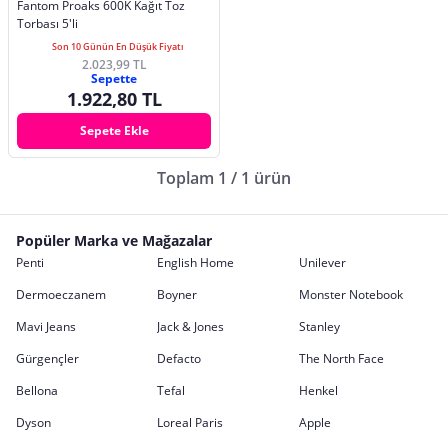
Fantom Proaks 600K Kağıt Toz
Torbası 5'li
Son 10 Günün En Düşük Fiyatı
2.023,99 TL
Sepette
1.922,80 TL
Sepete Ekle
Toplam 1 / 1 ürün
Popüler Marka ve Mağazalar
Penti
English Home
Unilever
Dermoeczanem
Boyner
Monster Notebook
Mavi Jeans
Jack & Jones
Stanley
Gürgençler
Defacto
The North Face
Bellona
Tefal
Henkel
Dyson
Loreal Paris
Apple