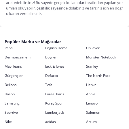
aret edebilirsiniz! Bu sayede gerçek kullanıcılar tarafından yapılan yor
umları okuyabilir, çeşitlilik sayesinde dolabınız ve tarzınız için en doğr
u kararı verebilirsiniz.
Popüler Marka ve Mağazalar
Penti
English Home
Unilever
Dermoeczanem
Boyner
Monster Notebook
Mavi Jeans
Jack & Jones
Stanley
Gürgençler
Defacto
The North Face
Bellona
Tefal
Henkel
Dyson
Loreal Paris
Apple
Samsung
Koray Spor
Lenovo
Sportive
Lumberjack
Salomon
Nike
adidas
Arzum