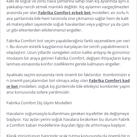
kabı ile soğuk ve zorlu hava şartlarına sahip olan kış aylarında aynı a
yakkabıyı tercih etmek mantıklı değildir.
Kış aylarının vazgeçilmezleri
arasında yer alan
Fabrika Comfort
erkek
bot
modelleri, en zorlu h
ava şartlarında bile hem tarzınızla öne çıkmamızı sağlar hem de kalit
eli materyalleri sayesinde soğuk havalardan veya yağmur ya da çam
ur gibi etkenlerden etkilenmenizi engeller.
Fabrika Comfort bot
seçim yapabileceğiniz farklı seçeneklere yer veri
r. Bu durum estetik kaygılarınızı karşılayan bir tercih yapabilmenizi k
olaylaştırır. Uzun yıllardır süregelen üstün kalite anlayışı ile günümüz
modasını bir araya getiren Fabrika Comfort, değişen ihtiyaçların karşı
lanması esnasında konfor özelliklerini geride kalmasını engeller.
Ayakkabı seçimi esnasında renk önemli bir faktördür. Kombininizin e
n önemli parçalarından biri olmaya aday olan
Fabrika Comfort kad
ın bot
modelleri, soğuk kış günlerinde bile etkileyici kombinler yapm
anız konusunda sizlere yardımcıdır.
Fabrika Comfort Dış Giyim Modelleri
Havaların soğumasıyla kullanılması gereken kıyafetler de değişmeye
başlıyor. Yaz ayları yerini soğuk havalara bırakırken bu durum
Fabrik
a Comfort kaban
modellerine duyulan ilgiyi de arttırmaya başlıyor.
Klasik görüntünün haricinde sıcak tutma konusunda da önemli bir p