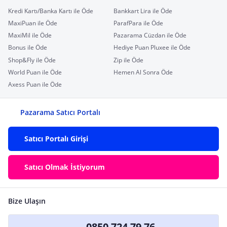
Kredi Kartı/Banka Kartı ile Öde
Bankkart Lira ile Öde
MaxiPuan ile Öde
ParafPara ile Öde
MaxiMil ile Öde
Pazarama Cüzdan ile Öde
Bonus ile Öde
Hediye Puan Pluxee ile Öde
Shop&Fly ile Öde
Zip ile Öde
World Puan ile Öde
Hemen Al Sonra Öde
Axess Puan ile Öde
Pazarama Satıcı Portalı
Satıcı Portalı Girişi
Satıcı Olmak İstiyorum
Bize Ulaşın
0850 724 79 76