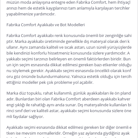
müzün moda anlayışına entegre eden
Fabrika Comfort
, hem ihtiyaçl
arınızı hem de estetik kaygılarınızı tam anlamıyla karşılayan tercihler
yapabilmenize yardımcıdır.
Fabrika Comfort Ayakkabı ve Bot Modelleri
Fabrika Comfort ayakkabı
renk konusunda önemli bir zenginliğe sahi
ptir. Marka ayakkabı üretiminde genellikle dış materyal olarak deri k
ullanır. Aynı zamanda kaliteli ve sıcak astarı, uzun süreli yürüyüşlerde
bile kendinizi konforlu hissetmeniz konusunda sizlere yardımcıdır. A
yakkabı seçimi tarzınızı belirleyen en önemli faktörlerden biridir. Bun
un için seçim esnasında dikkat edilmesi gereken bazı etkenler olduğu
nu söylemek gerekir. Ayakkabı seçimi esnasında öncelikli olarak konf
oru göz önünde bulundurmalısınız. Yalnızca estetik ol
duğu için tercih
ettiğiniz modeller pek çok probleme yol açabilir.
Marka düz topuklu, rahat kullanımlı, günlük ayakkabıları ile ön pland
adır. Bunlardan biri olan
Fabrika Comfort aberdeen ayakkabı
kahver
engi şıklığı ile rahatlığı aynı anda sunar. Dış materyalinde kullanılan bi
rinci sınıf deri ve kaliteli astar, ayakkabı seçimi konusunda sizlere öne
mli faydalar sağlıyor.
Ayakkabı seçimi esnasında dikkat edilmesi gereken bir diğer önemli e
tken ise mevsim normalleridir. Örneğin yaz aylarında giydiğiniz ayak