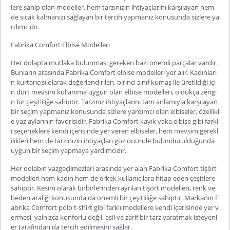
lere sahip olan modeller, hem tarzınızın ihtiyaçlarını karşılayan hem
de sıcak kalmanızı sağlayan bir tercih yapmanız konusunda sizlere ya
rdımcıdır.
Fabrika Comfort Elbise Modelleri
Her dolapta mutlaka bulunması gereken bazı önemli parçalar vardır.
Bunların arasında
Fabrika Comfort elbise
modelleri yer alır. Kadınları
n kurtarıcısı olarak değerlendirilen, birinci sınıf kumaş ile üretildiği içi
n dört mevsim kullanıma uygun olan elbise modelleri, oldukça zengi
n bir çeşitliliğe sahiptir. Tarzınız ihtiyaçlarını tam anlamıyla karşılayan
bir seçim yapmanız konusunda sizlere yardımcı olan elbiseler, özellikl
e yaz aylarının favorisidir.
Fabrika Comfort kayık yaka elbise
gibi farkl
ı seçeneklere kendi içerisinde yer veren elbiseler, hem mevsim gerekl
ilikleri hem de tarzınızın iht
iyaçları göz önünde bulundurulduğunda
uygun bir seçim yapmaya yardımcıdır.
Her dolabın vazgeçilmezleri arasında yer alan
Fabrika Comfort tişört
modelleri hem kadın hem de erkek kullanıcılara hitap eden çeşitlere
sahiptir. Kesim olarak birbirlerinden ayrılan tişört modelleri, renk ve
beden aralığı konusunda da önemli bir çeşitliliğe sahiptir. Markanın
F
abrika Comfort polo t-shirt
gibi farklı modellere kendi içerisinde yer v
ermesi, yalnızca konforlu değil, asil ve zarif bir tarz yaratmak isteyenl
er tarafından da tercih edilmesini sağlar.