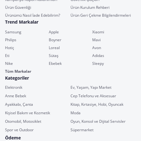
Ürün Güvenliği
Ürün Kurulum Rehberi
Ürünümü Nasıl İade Edebilirim?
Ürün Geri Çekme Bilgilendirmeleri
Trend Markalar
Samsung
Apple
Xiaomi
Philips
Boyner
Mavi
Hotiç
Loreal
Avon
Eti
Sütaş
Adidas
Nike
Ebebek
Sleepy
Tüm Markalar
Kategoriler
Elektronik
Ev, Yaşam, Yapı Market
Anne Bebek
Cep Telefonu ve Aksesuar
Ayakkabı, Çanta
Kitap, Kırtasiye, Hobi, Oyuncak
Kişisel Bakım ve Kozmetik
Moda
Otomobil, Motosiklet
Oyun, Konsol ve Dijital Servisler
Spor ve Outdoor
Süpermarket
Ödeme