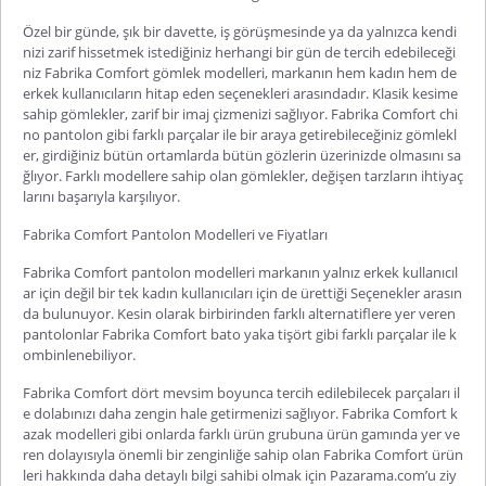
Özel bir günde, şık bir davette, iş görüşmesinde ya da yalnızca kendi
nizi zarif hissetmek istediğiniz herhangi bir gün de tercih edebileceği
niz
Fabrika Comfort gömlek
modelleri, markanın hem kadın hem de
erkek kullanıcıların hitap eden seçenekleri arasındadır. Klasik kesime
sahip gömlekler, zarif bir imaj çizmenizi sağlıyor.
Fabrika Comfort chi
no pantolon
gibi farklı parçalar ile bir araya getirebileceğiniz gömlekl
er, girdiğiniz bütün ortamlarda bütün gözlerin üzerinizde olmasını sa
ğlıyor. Farklı modellere sahip olan gömlekler, değişen tarzların ihtiyaç
larını başarıyla karşılıyor.
Fabrika Comfort Pantolon Modelleri ve Fiyatları
Fabrika Comfort pantolon
modelleri markanın yalnız erkek kullanıcıl
ar için değil bir tek kadın kullanıcıları için de ürettiği Seçenekler arasın
da bulunuyor. Kesin olarak birbirinden farklı alternatiflere yer veren
pantolonlar
Fabrika Comfort bato yaka
tişört gibi farklı parçalar ile k
ombinlenebiliyor.
Fabrika Comfort dört mevsim boyunca tercih edilebilecek parçaları il
e dolabınızı daha zengin hale getirmenizi sağlıyor.
Fabrika Comfort k
azak
modelleri gibi onlarda farklı ürün grubuna ürün gamında yer ve
ren dolayısıyla önemli bir zenginliğe sahip olan Fabrika Comfort ürün
leri hakkında daha detaylı bilgi sahibi olmak için Pazarama.com’u ziy