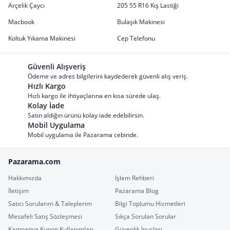
Arçelik Çaycı
205 55 R16 Kış Lastiği
Macbook
Bulaşık Makinesi
Koltuk Yıkama Makinesi
Cep Telefonu
Güvenli Alışveriş
Ödeme ve adres bilgilerini kaydederek güvenli alış veriş.
Hızlı Kargo
Hızlı kargo ile ihtiyaçlarına en kısa sürede ulaş.
Kolay İade
Satın aldığın ürünü kolay iade edebilirsin.
Mobil Uygulama
Mobil uygulama ile Pazarama cebinde.
Pazarama.com
Hakkımızda
İşlem Rehberi
İletişim
Pazarama Blog
Satıcı Sorularım & Taleplerim
Bilgi Toplumu Hizmetleri
Mesafeli Satış Sözleşmesi
Sıkça Sorulan Sorular
Kampanya Kupon Kullanımları
Güvenlik İpuçları