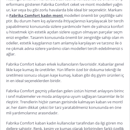
erformans gösteren
Fabrika Comfort ceket
ve mont modelleri yağm
ur, kar veya bu gibi zorlu havalarda bile ideal bir seçenektir. Markanı
n
Fabrika Comfort kadın mont
modelleri önemli bir çeşitliliğe sahi
ptir. Bu durum hem kış aylarında ihtiyaçlarınızı karşılayacak bir tercih
yapabilmeniz konusunda sizlere yardımcıdır hem de yalnızca konforl
u hissetmek için estetik açıdan sizlere uygun olmayan parçalar seçm
enizi engeller. Tasarım konusunda önemli bir zenginliğe sahip olan m
odeller, estetik kaygılarınızı tam anlamıyla karşılayan ve tarzınız ile ö
ne çıkmak adına sizlere yardımcı olan modelleri tercih edebilmenizi s
ağlar.
Fabrika Comfort kaban erkek
kullanıcıların favorisidir. Kabanlar genel
likle kaşe kumaş ile üretilirler. Yün liflerin özel bir dokuma tekniği ile
üretilmesi sonucu oluşan kaşe kumaş, kaban gibi dış giyim ürünleri iç
in en ideal seçeneklerden biridir.
Fabrika Comfort geçmiş yıllardan gelen üstün hizmet anlayışını birinc
i sınıf malzemeler ve moda anlayışına uyum sağlayan tasarımlar ile bi
rleştirir. Trendlerin hiçbir zaman gerisinde kalmayan kaban ve montl
ar, her daim dikkat çekici bir tarz yaratabilmeniz konusunda en öne
mli yardımcılarınız arasındadır.
Fabrika Comfort kaban kadın
kullanıcılar tarafından da ilgi gören mo
dellere sahiptir. Renk, kesim ve kumaş olarak birbirinden farklı özellik