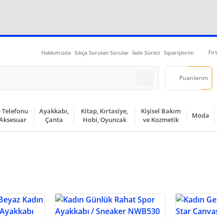
Fır
Hakkımızda
Sıkça Sorulan Sorular
İade Süreci
Siparişlerim
Puanlarım
 Telefonu
Ayakkabı,
Kitap, Kırtasiye,
Kişisel Bakım
Moda
 Aksesuar
Çanta
Hobi, Oyuncak
ve Kozmetik