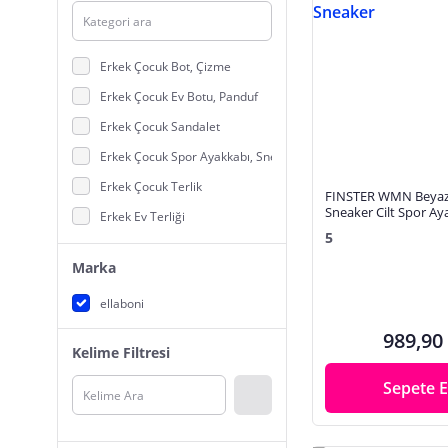
Erkek Çocuk Bot, Çizme
Erkek Çocuk Ev Botu, Panduf
Erkek Çocuk Sandalet
Erkek Çocuk Spor Ayakkabı, Sneaker
Erkek Çocuk Terlik
FINSTER WMN Beyaz
Sneaker Cilt Spor Ay
Erkek Ev Terliği
Sneaker
5
Kadın Babet Ayakkabı
Marka
Kadın Ev Botu, Panduf
ellaboni
Kadın Ev Terliği
989,90
Kadın Sandalet
Kelime Filtresi
Kadın Sneaker Ayakkabı
Sepete E
Kadın Terlik
Kız Çocuk Babet, Günlük Ayakkabı