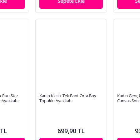
kle
Sepete Ekle
S
k Run Star
Kadın Klasik Tek Bant Orta Boy
Kadın Genç 
r Ayakkabı
Topuklu Ayakkabı
Canvas Snea
 TL
699,90 TL
9