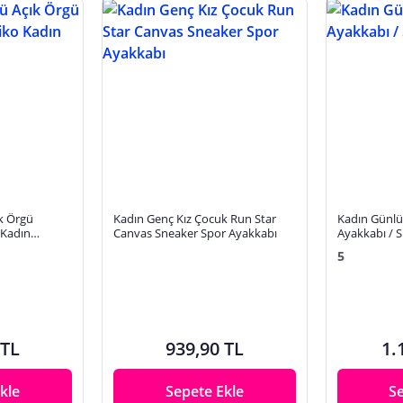
ık Örgü
Kadın Genç Kız Çocuk Run Star
Kadın Günlü
o Kadın
Canvas Sneaker Spor Ayakkabı
Ayakkabı / 
5
 TL
939,90 TL
1.
kle
Sepete Ekle
S