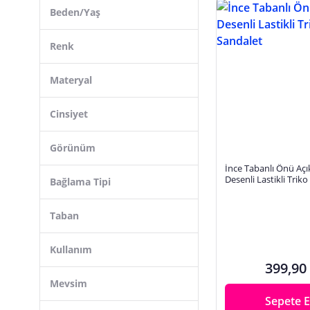
Kız Çocuk Bot, Çizme
Beden/Yaş
Kız Çocuk Sandalet
Renk
Kız Çocuk Spor Ayakkabı, Sneaker
Kız Çocuk Terlik
Materyal
Kız Çocuk Topuklu, Abiye Ayakkabı
Klasik Topuklu Ayakkabı
Cinsiyet
Krampon
Görünüm
Okul Çantası
İnce Tabanlı Önü Aç
Stiletto Ayakkabı
Desenli Lastikli Trik
Bağlama Tipi
Sandalet
Suluk, Matara
Taban
Kullanım
399,90
Mevsim
Sepete E