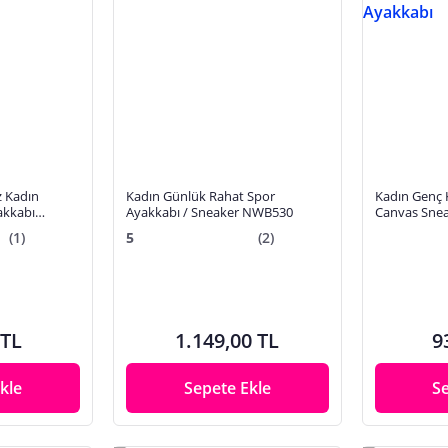
 Kadın
Kadın Günlük Rahat Spor
Kadın Genç 
akkabı
Ayakkabı / Sneaker NWB530
Canvas Snea
(1)
5
(2)
 TL
1.149,00 TL
9
kle
Sepete Ekle
S