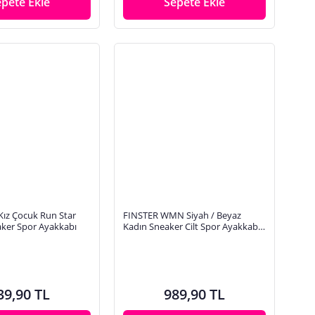
epete Ekle
Sepete Ekle
Kız Çocuk Run Star
FINSTER WMN Siyah / Beyaz
ker Spor Ayakkabı
Kadın Sneaker Cilt Spor Ayakkabı
Sneaker
39,90 TL
989,90 TL