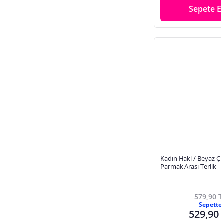
Sepete E
Kadın Haki / Beyaz Ç
Parmak Arası Terlik
579,90 
Sepett
529,90