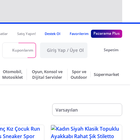
Pazarama Plus
satlar
Satış Yapın!
Destek Ol
Favorilerim
Giriş Yap / Üye Ol
Sepetim
Kuponlarım
Otomobil,
Oyun, Konsol ve
Spor ve
Süpermarket
Motosiklet
Dijital Servisler
Outdoor
Varsayılan