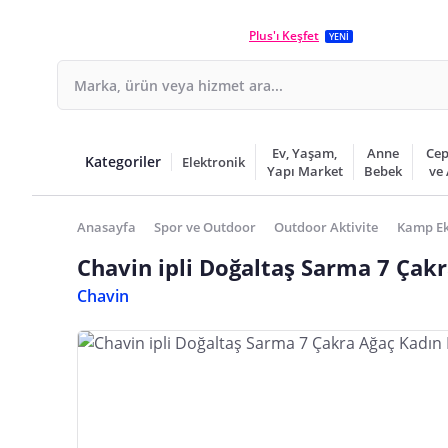
Plus'ı Keşfet
YENİ
Ev, Yaşam,
Anne
Cep
Kategoriler
Elektronik
Yapı Market
Bebek
ve
Anasayfa
Spor ve Outdoor
Outdoor Aktivite
Kamp Ek
Chavin ipli Doğaltaş Sarma 7 Çak
Chavin