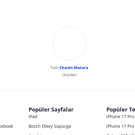
Tüm
Chavin Matara
Ürünleri
dır. Pazarama, bu içeriklerden dolayı herhangi bir sorumluluk kabul etmemektedir.
Popüler Sayfalar
Popüler Te
iPad
iPhone 17 Pr
tebook
Bosch Dikey Süpürge
iPhone 17 Pro