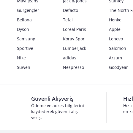
Mavi Jeans
Jack & Jones
Stanley
Gürgençler
Defacto
The North F
Bellona
Tefal
Henkel
Dyson
Loreal Paris
Apple
Samsung
Koray Spor
Lenovo
Sportive
Lumberjack
Salomon
Nike
adidas
Arzum
Suwen
Nespresso
Goodyear
Güvenli Alışveriş
Hız
Ödeme ve adres bilgilerini
Hızlı
kaydederek güvenli alış
en kı
veriş.