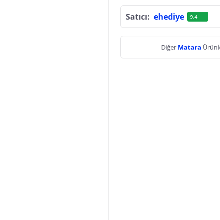
Satıcı:
ehediye
9.4
Diğer
Matara
Ürünl