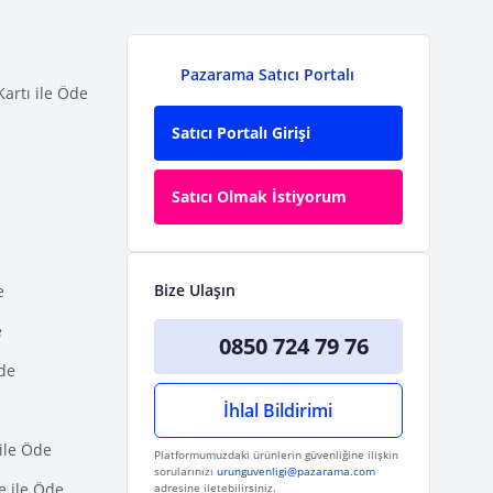
Pazarama Satıcı Portalı
Kartı ile Öde
Satıcı Portalı Girişi
Satıcı Olmak İstiyorum
Bize Ulaşın
e
e
0850 724 79 76
Öde
İhlal Bildirimi
ile Öde
Platformumuzdaki ürünlerin güvenliğine ilişkin
sorularınızı
urunguvenligi@pazarama.com
e ile Öde
adresine iletebilirsiniz.