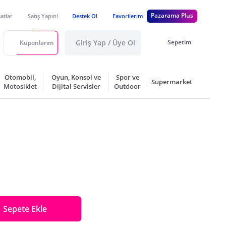
Pazarama Plus
satlar
Satış Yapın!
Destek Ol
Favorilerim
Giriş Yap / Üye Ol
Sepetim
Kuponlarım
Otomobil,
Oyun, Konsol ve
Spor ve
Süpermarket
Motosiklet
Dijital Servisler
Outdoor
Sepete Ekle