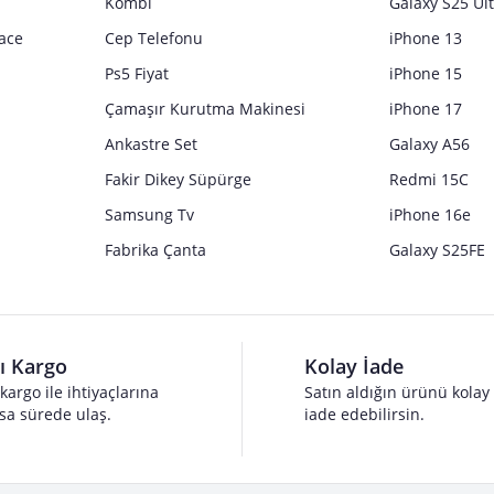
Kombi
Galaxy S25 Ul
ace
Cep Telefonu
iPhone 13
Ps5 Fiyat
iPhone 15
Çamaşır Kurutma Makinesi
iPhone 17
Ankastre Set
Galaxy A56
Fakir Dikey Süpürge
Redmi 15C
Samsung Tv
iPhone 16e
Fabrika Çanta
Galaxy S25FE
lı Kargo
Kolay İade
 kargo ile ihtiyaçlarına
Satın aldığın ürünü kolay
sa sürede ulaş.
iade edebilirsin.