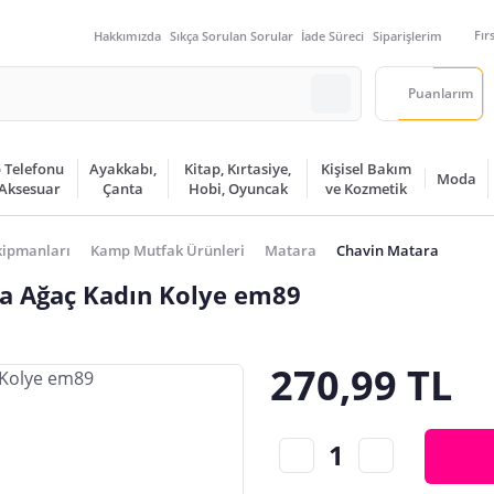
Fır
Hakkımızda
Sıkça Sorulan Sorular
İade Süreci
Siparişlerim
Puanlarım
 Telefonu
Ayakkabı,
Kitap, Kırtasiye,
Kişisel Bakım
Moda
 Aksesuar
Çanta
Hobi, Oyuncak
ve Kozmetik
ipmanları
Kamp Mutfak Ürünleri
Matara
Chavin Matara
ra Ağaç Kadın Kolye em89
270,99 TL