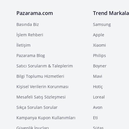
Pazarama.com
Trend Markala
Basında Biz
Samsung
İşlem Rehberi
Apple
İletişim
Xiaomi
Pazarama Blog
Philips
Satıcı Sorularım & Taleplerim
Boyner
Bilgi Toplumu Hizmetleri
Mavi
Kişisel Verilerin Korunması
Hotiç
Mesafeli Satış Sözleşmesi
Loreal
Sıkça Sorulan Sorular
Avon
Kampanya Kupon Kullanımları
Eti
Güvenlik İpuçları
Sütaş