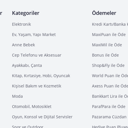
r
Kategoriler
Ödemeler
Elektronik
Kredi Kartı/Banka 
Ev, Yaşam, Yapı Market
MaxiPuan ile Öde
Anne Bebek
MaxiMil ile Öde
Cep Telefonu ve Aksesuar
Bonus ile Öde
Ayakkabı, Çanta
Shop&Fly ile Öde
Kitap, Kırtasiye, Hobi, Oyuncak
World Puan ile Öd
Kişisel Bakım ve Kozmetik
Axess Puan ile Öd
Moda
Bankkart Lira ile 
Otomobil, Motosiklet
ParafPara ile Öde
Oyun, Konsol ve Dijital Servisler
Pazarama Cüzdan 
Spor ve Outdoor
Hediye Puan Pluxe