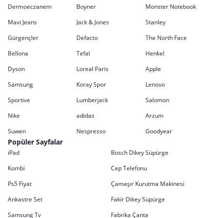
Dermoeczanem
Boyner
Monster Notebook
Mavi Jeans
Jack & Jones
Stanley
Gürgençler
Defacto
The North Face
Bellona
Tefal
Henkel
Dyson
Loreal Paris
Apple
Samsung
Koray Spor
Lenovo
Sportive
Lumberjack
Salomon
Nike
adidas
Arzum
Suwen
Nespresso
Goodyear
Popüler Sayfalar
iPad
Bosch Dikey Süpürge
Kombi
Cep Telefonu
Ps5 Fiyat
Çamaşır Kurutma Makinesi
Ankastre Set
Fakir Dikey Süpürge
Samsung Tv
Fabrika Çanta