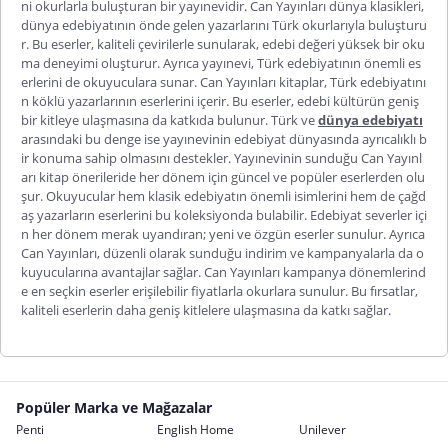
ni okurlarla buluşturan bir yayınevidir.
Can Yayınları dünya klasikleri
,
dünya edebiyatının önde gelen yazarlarını Türk okurlarıyla buluşturu
r. Bu eserler, kaliteli çevirilerle sunularak, edebi değeri yüksek bir oku
ma deneyimi oluşturur. Ayrıca yayınevi, Türk edebiyatının önemli es
erlerini de okuyuculara sunar. Can Yayınları kitaplar, Türk edebiyatını
n köklü yazarlarının eserlerini içerir. Bu eserler, edebi kültürün geniş
bir kitleye ulaşmasına da katkıda bulunur. Türk ve
dünya edebiyatı
arasındaki bu denge ise yayınevinin edebiyat dünyasında ayrıcalıklı b
ir konuma sahip olmasını destekler. Yayınevinin sunduğu Can Yayınl
arı kitap önerileri
de her dönem için güncel ve popüler eserlerden olu
şur. Okuyucular hem klasik edebiyatın önemli isimlerini hem de çağd
aş yazarların eserlerini bu koleksiyonda bulabilir. Edebiyat severler içi
n her dönem merak uyandıran; yeni ve özgün eserler sunulur. Ayrıca
Can Yayınları, düzenli olarak sunduğu indirim ve kampanyalarla da o
kuyucularına avantajlar sağlar.
Can Yayınları kampanya
dönemlerind
e en seçkin eserler erişilebilir fiyatlarla okurlara sunulur. Bu fırsatlar,
kaliteli eserlerin daha geniş kitlelere ulaşmasına da katkı sağlar.
Popüler Marka ve Mağazalar
Penti
English Home
Unilever