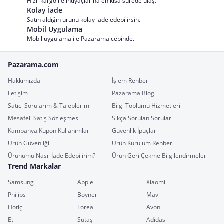
Hızlı kargo ile ihtiyaçlarına en kısa sürede ulaş.
Kolay İade
Satın aldığın ürünü kolay iade edebilirsin.
Mobil Uygulama
Mobil uygulama ile Pazarama cebinde.
Pazarama.com
Hakkımızda
İşlem Rehberi
İletişim
Pazarama Blog
Satıcı Sorularım & Taleplerim
Bilgi Toplumu Hizmetleri
Mesafeli Satış Sözleşmesi
Sıkça Sorulan Sorular
Kampanya Kupon Kullanımları
Güvenlik İpuçları
Ürün Güvenliği
Ürün Kurulum Rehberi
Ürünümü Nasıl İade Edebilirim?
Ürün Geri Çekme Bilgilendirmeleri
Trend Markalar
Samsung
Apple
Xiaomi
Philips
Boyner
Mavi
Hotiç
Loreal
Avon
Eti
Sütaş
Adidas