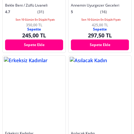
Bekle Beni / Zülfü Livaneli
Annemin Uyurgezer Geceleri
4.7
(31)
5
(16)
Son 10 Günün En Düşük Fiyatı
Son 10 Günün En Düşük Fiyatı
350,00 TL
425,00 TL
Sepette
Sepette
245,00 TL
297,50 TL
Sepete Ekle
Sepete Ekle
Erkeksiz Kadınlar
Asılacak Kadın