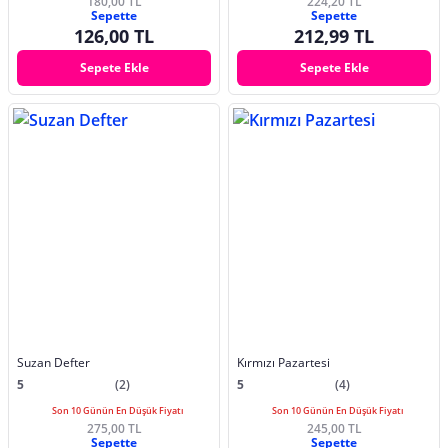
180,00 TL
224,20 TL
Sepette
Sepette
126,00 TL
212,99 TL
Sepete Ekle
Sepete Ekle
Suzan Defter
Kırmızı Pazartesi
5
(2)
5
(4)
Son 10 Günün En Düşük Fiyatı
Son 10 Günün En Düşük Fiyatı
275,00 TL
245,00 TL
Sepette
Sepette