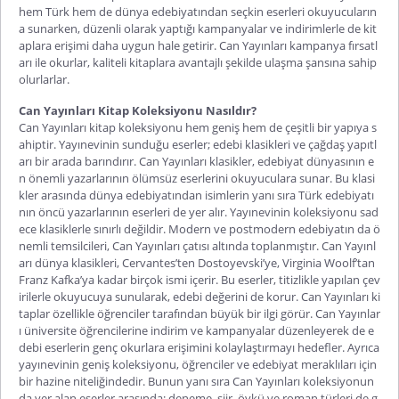
hem Türk hem de dünya edebiyatından seçkin eserleri okuyucuların
a sunarken, düzenli olara
k yaptığı kampanyalar ve indirimlerle de kit
aplara erişimi daha uygun hale getirir.
Can Yayınları kampanya
fırsatl
arı ile okurlar, kaliteli kitaplara avantajlı şekilde ulaşma şansına sahip
olurlarlar.
Can Yayınları Kitap Koleksiyonu Nasıldır?
Can Yayınları kitap koleksiyonu
hem geniş hem de çeşitli bir yapıya s
ahiptir. Yayınevinin sunduğu eserler; edebi klasikleri ve çağdaş yapıtl
arı bir arada barındırır.
Can Yayınları klasikler
, edebiyat dünyasının e
n önemli yazarlarının ölümsüz eserlerini okuyuculara sunar. Bu klasi
kler arasında dünya edebiyatından isimlerin yanı sıra Türk edebiyatı
nın öncü yazarlarının eserleri de yer alır. Yayınevinin koleksiyonu sad
ece klasiklerle sınırlı değildir. Modern ve postmodern edebiyatın da ö
nemli temsilcileri, Can Yayınları çatısı altında topla
nmıştır.
Can Yayınl
arı dünya klasikleri
, Cervantes’ten Dostoyevski’ye, Virginia Woolf’tan
Franz Kafka’ya kadar birçok ismi içerir. Bu eserler, titizlikle yapılan çev
irilerle okuyucuya sunularak, edebi değerini de korur. Can Yayınları ki
taplar özellikle öğrenciler tarafından büyük bir ilgi görür.
Can Yayınlar
ı üniversite öğrencilerine indirim
ve kampanyalar düzenleyerek de e
debi eserlerin genç okurlara erişimini kolaylaştırmayı hedefler. Ayrıca
yayınevinin geniş koleksiyonu, öğrenciler ve edebiyat meraklılar
ı için
bir hazine niteliğindedir. Bunun yanı sıra Can Yayınları koleksiyonun
da yer alan eserler arasında; deneme, şiir, öykü ve roman türleri de g