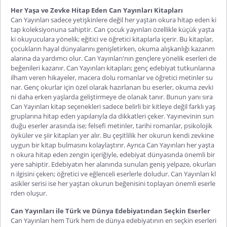
Her Yaşa ve Zevke Hitap Eden Can Yayınları Kitapları
Can Yayınları sadece yetişkinlere değil her yaştan okura hitap eden ki
tap koleksiyonuna sahiptir.
Can çocuk yayınları
özellikle küçük yaşta
ki okuyuculara yönelik; eğitici ve öğretici kitaplarla içerir. Bu kitaplar,
çocukların hayal dünyalarını genişletirken, okuma alışkanlığı kazanm
alarına da yardımcı olur. Can Yayınları'nın gençlere yönelik eserleri de
beğenileri kazanır.
Can Yayınları kitapları
; genç edebiyat tutkunlarına
ilham veren hikayeler, macera dolu romanlar ve öğretici metinler su
nar. Genç okurlar için özel olarak hazırlanan bu eserler, okuma zevki
ni daha erken yaşlarda geliştirmeye de olanak
tanır. Bunun yanı sıra
Can Yayınları kitap seçenekleri sadece belirli bir kitleye değil farklı yaş
gruplarına hitap eden yapılarıyla da dikkatleri çeker. Yayınevinin sun
duğu eserler arasında ise; felsefi metinler, tarihi romanlar, psikolojik
öyküler ve şiir kitapları yer alır. Bu çeşitlilik her okurun kendi zevkine
uygun bir kitap bulmasını kolaylaştırır. Ayrıca Can Yayınları her yaşta
n okura hitap eden zengin içeriğiyle, edebiyat dünyasında önemli bir
yere sahiptir. Edebiyatın her alanında sunulan geniş ye
lpaze, okurları
n ilgisini çeken; öğretici ve eğlenceli eserlerle doludur.
Can Yayınları kl
asikler
serisi ise her yaştan okurun beğenisini toplayan önemli eserle
rden oluşur.
Can Yayınları ile Türk ve Dünya Edebiyatından Seçkin Eserler
Can Yayınları hem Türk hem de dünya edebiyatının en seçkin eserleri