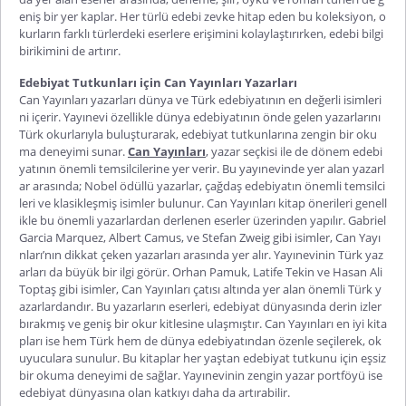
eniş bir yer kaplar. Her türlü edebi zevke hitap eden bu koleksiyon, o
kurların farklı türlerdeki eserlere erişimini kolaylaştırırken, edebi bilgi
birikimini de artırır.
Edebiyat Tutkunları için Can Yayınları Yazarları
Can Yayınları yazarları
dünya ve Türk edebiyatının en değerli isimleri
ni içerir. Yayınevi özellikle dünya edebiyatının önde gelen yazarlarını
Türk okurlarıyla buluşturarak, edebiyat tutkunlarına zengin bir oku
ma deneyimi sunar.
Can Yayınları
, yazar seçkisi ile de dönem edebi
yatının önemli temsilcilerine yer verir. Bu yayınevinde yer alan yazarl
ar arasında; Nobel ödüllü yazarlar, çağdaş edebiyatın önemli temsilci
leri ve klasikleşmiş isimler bulunur.
Can Yayınları kitap önerileri
genell
ikle bu önemli yazarlardan derlenen eserler üzerinden yapılır. Gabriel
Garcia Marquez, Albert Camus, ve Stefan Zweig gibi isimler, Can Yayı
nları’nın dikkat çeken yazarları arasında yer alır. Yayınevinin Türk yaz
arları da büyük bir ilgi görür. Orhan Pamuk, Latife T
ekin ve Hasan Ali
Toptaş gibi isimler, Can Yayınları çatısı altında yer alan önemli Türk y
azarlardandır. Bu yazarların eserleri, edebiyat dünyasında derin izler
bırakmış ve geniş bir okur kitlesine ulaşmıştır.
Can Yayınları en iyi kita
pları
ise hem Türk hem de dünya edebiyatından özenle seçilerek, ok
uyuculara sunulur. Bu kitaplar her yaştan edebiyat tutkunu için eşsiz
bir okuma deneyimi de sağlar. Yayınevinin zengin yazar portföyü ise
edebiyat dünyasına olan katkıyı daha da artırabilir.