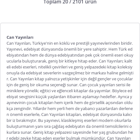
Toplam 20 / 2101 ürün
Can Yayınları
Can Yayınları, Türkiye'nin en köklü ve prestijli yayınevlerinden biridir.
Yayınevi, edebiyat dünyasında önemli bir yere sahiptir. Hem Türk ed
ebiyatından hem de dünya edebiyatından pek çok önemli eseri okuy
ucularla buluşturarak, geniş bir kitleye hitap eder.
Can Yayınları
; kalit
eli edebi eserleri, nitelikli çevirileri ve geniş yelpazedeki kitap koleksiy
onuyla da edebiyat severlerin vazgeçilmez bir markası haline gelmişti
r.
Can Yayınları kitap
yalnızca yetişkinler için değil gençler ve çocuklar
için de geniş bir okuma seçeneği sunar.
Can çocuk yayınları
serisi ile
miniklere yönelik; eğitici ve eğlenceli kitaplar da yayımlar. Böylece ed
ebiyat sevgisini küçük yaşlardan itibaren aşılamayı hedefler. Ayrıca y
ayınevinin çocuk kitapları hem içerik hem de görsellik açıs
ından oldu
kça zengindir. Yıllardır hem yerli hem de yabancı yazarlardan derlene
n önemli eserlerle, Can Yayınları kitapları, edebiyat dünyasında kalıcı
bir iz bırakmıştır. Bu yayınevi, klasikleşmiş eserleri modern okurlarla
buluşturmanın yanı sıra çağdaş edebiyatın da önemli temsilcilerini o
kurlara sunar. Geniş kitap yelpazesi sayesinde her yaş grubundan he
r edebi zevke hitap eden eserler bulmak mümkündür. Can Yayınları