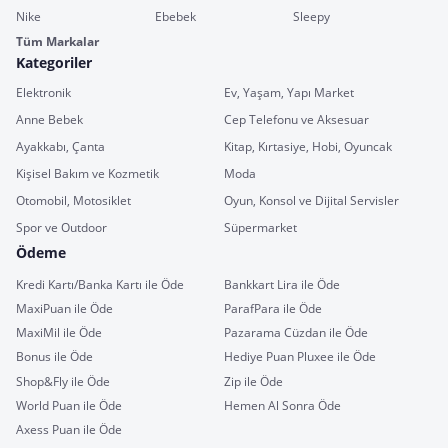
Nike
Ebebek
Sleepy
Tüm Markalar
Kategoriler
Elektronik
Ev, Yaşam, Yapı Market
Anne Bebek
Cep Telefonu ve Aksesuar
Ayakkabı, Çanta
Kitap, Kırtasiye, Hobi, Oyuncak
Kişisel Bakım ve Kozmetik
Moda
Otomobil, Motosiklet
Oyun, Konsol ve Dijital Servisler
Spor ve Outdoor
Süpermarket
Ödeme
Kredi Kartı/Banka Kartı ile Öde
Bankkart Lira ile Öde
MaxiPuan ile Öde
ParafPara ile Öde
MaxiMil ile Öde
Pazarama Cüzdan ile Öde
Bonus ile Öde
Hediye Puan Pluxee ile Öde
Shop&Fly ile Öde
Zip ile Öde
World Puan ile Öde
Hemen Al Sonra Öde
Axess Puan ile Öde