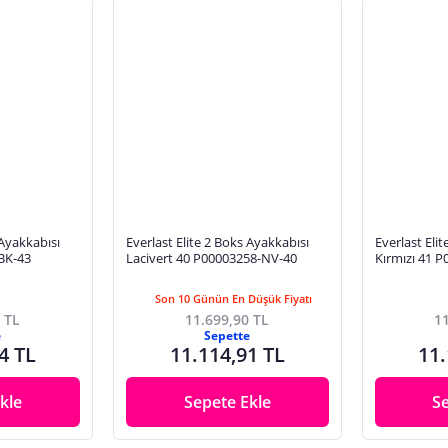
 Ayakkabısı
Everlast Elite 2 Boks Ayakkabısı
Everlast Eli
BK-43
Lacivert 40 P00003258-NV-40
Kırmızı 41 
Son 10 Günün En Düşük Fiyatı
 TL
11.699,90 TL
11
e
Sepette
4 TL
11.114,91 TL
11.
kle
Sepete Ekle
S