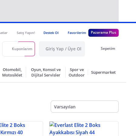
Pazarama Plus
satlar
Satış Yapın!
Destek Ol
Favorilerim
Giriş Yap / Üye Ol
Sepetim
Kuponlarım
Otomobil,
Oyun, Konsol ve
Spor ve
Süpermarket
Motosiklet
Dijital Servisler
Outdoor
Varsayılan