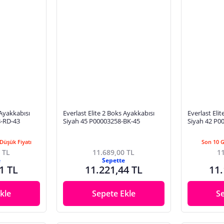
 Ayakkabısı
Everlast Elite 2 Boks Ayakkabısı
Everlast Eli
8-RD-43
Siyah 45 P00003258-BK-45
Siyah 42 P0
Düşük Fiyatı
Son 10 
 TL
11.689,00 TL
11
e
Sepette
1 TL
11.221,44 TL
11.
kle
Sepete Ekle
S