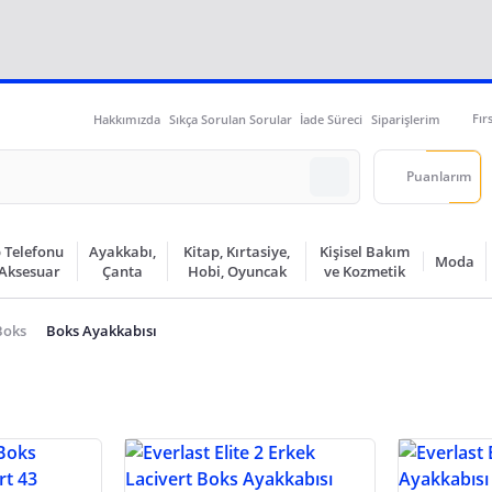
Fır
Hakkımızda
Sıkça Sorulan Sorular
İade Süreci
Siparişlerim
Puanlarım
 Telefonu
Ayakkabı,
Kitap, Kırtasiye,
Kişisel Bakım
Moda
 Aksesuar
Çanta
Hobi, Oyuncak
ve Kozmetik
Boks
Boks Ayakkabısı