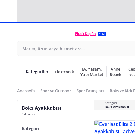
Plus'ı Keşfet
YENİ
Ev, Yaşam,
Anne
Cep
Kategoriler
Elektronik
Yapı Market
Bebek
ve
Anasayfa
Spor ve Outdoor
Spor Branşları
Boks ve Kick 
Kategori
Boks Ayakkabısı
Boks Ayakkabısı
19 ürün
Kategori