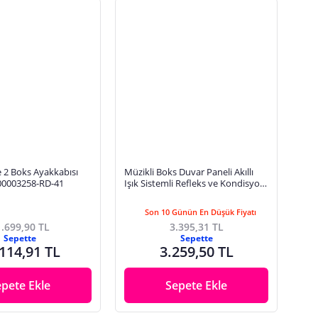
te 2 Boks Ayakkabısı
Müzikli Boks Duvar Paneli Akıllı
P00003258-RD-41
Işık Sistemli Refleks ve Kondisyon
Aleti
Son 10 Günün En Düşük Fiyatı
.699,90 TL
3.395,31 TL
Sepette
Sepette
114,91 TL
3.259,50 TL
epete Ekle
Sepete Ekle