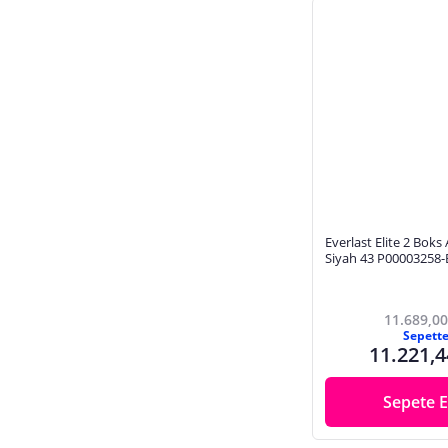
Everlast Elite 2 Boks
Siyah 43 P00003258-
11.689,00
Sepett
11.221,4
Sepete E