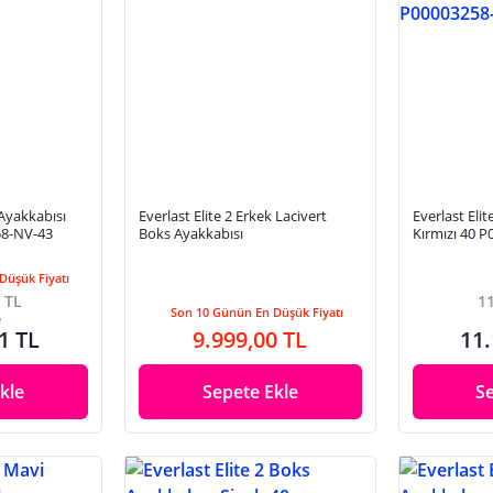
 Ayakkabısı
Everlast Elite 2 Erkek Lacivert
Everlast Eli
58-NV-43
Boks Ayakkabısı
Kırmızı 40 
Düşük Fiyatı
 TL
11
Son 10 Günün En Düşük Fiyatı
e
1 TL
9.999,00 TL
11.
kle
Sepete Ekle
S