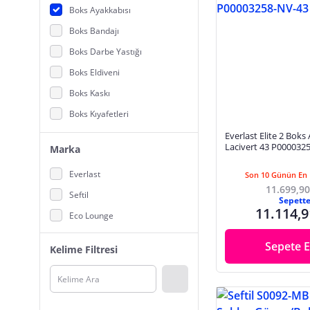
Boks Ayakkabısı
Boks Bandajı
Boks Darbe Yastığı
Boks Eldiveni
Boks Kaskı
Boks Kıyafetleri
Boks Koruyucu Ekipmanlar
Everlast Elite 2 Boks
Lacivert 43 P000032
Marka
Kum Torbası, Boks Standı, Boks Topu
Everlast
Son 10 Günün En 
11.699,90
Seftil
Sepett
11.114,9
Eco Lounge
Sepete E
Kelime Filtresi