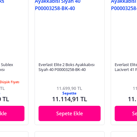
 Sublex
Everlast Elite 2 Boks Ayakkabısı
Everlast Eli
ısı
Siyah 40 P00003258-BK-40
Lacivert 41
Düşük Fiyatı
 TL
11.699,90 TL
11
e
Sepette
0 TL
11.114,91 TL
11.
kle
Sepete Ekle
S