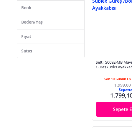
Renk
Çok Renkli
Beden/Yaş
Siyah
Mavi
Fiyat
Kırmızı
43
Satıcı
Lacivert
42
Seftil S0092-MB Mavi
41
Güreş /Boks Ayakkab
40
Son 10 Günün En 
45
1.999,00
Sepett
44
1.799,1
37
Sepete E
36
39
38