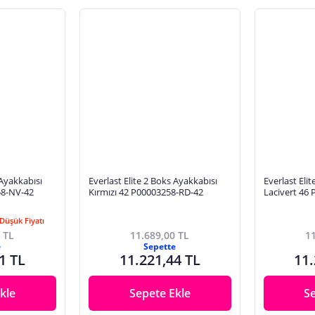
 Ayakkabısı
Everlast Elite 2 Boks Ayakkabısı
Everlast Eli
58-NV-42
Kırmızı 42 P00003258-RD-42
Lacivert 46
Düşük Fiyatı
 TL
11.689,00 TL
11
e
Sepette
1 TL
11.221,44 TL
11.
kle
Sepete Ekle
S