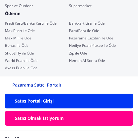
Spor ve Outdoor
Süpermarket
Ödeme
Kredi Kartı/Banka Kartı ile Öde
Bankkart Lira ile Öde
MaxiPuan ile Öde
ParafPara ile Öde
MaxiMil ile Öde
Pazarama Cüzdan ile Öde
Bonus ile Öde
Hediye Puan Pluxee ile Öde
Shop&Fly ile Öde
Zip ile Öde
World Puan ile Öde
Hemen Al Sonra Öde
Axess Puan ile Öde
Pazarama Satıcı Portalı
Satıcı Portalı Girişi
Satıcı Olmak İstiyorum