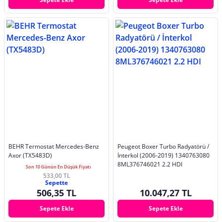
BEHR Termostat Mercedes-Benz
Peugeot Boxer Turbo Radyatörü /
Axor (TX5483D)
İnterkol (2006-2019) 1340763080
8ML376746021 2.2 HDI
Son 10 Günün En Düşük Fiyatı
533,00 TL
Sepette
506,35 TL
10.047,27 TL
Sepete Ekle
Sepete Ekle