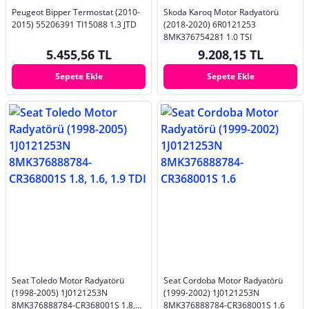
Peugeot Bipper Termostat (2010-
Skoda Karoq Motor Radyatörü
2015) 55206391 TI15088 1.3 JTD
(2018-2020) 6R0121253
8MK376754281 1.0 TSI
5.455,56 TL
9.208,15 TL
Sepete Ekle
Sepete Ekle
Seat Toledo Motor Radyatörü
Seat Cordoba Motor Radyatörü
(1998-2005) 1J0121253N
(1999-2002) 1J0121253N
8MK376888784-CR368001S 1.8,
8MK376888784-CR368001S 1.6