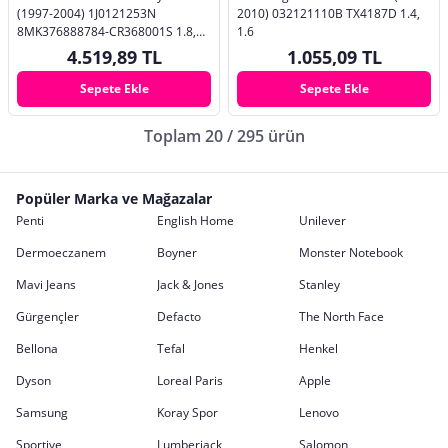
(1997-2004) 1J0121253N
2010) 032121110B TX4187D 1.4,
8MK376888784-CR368001S 1.8,
1.6
1.6, 1.9 TDI
4.519,89 TL
1.055,09 TL
Sepete Ekle
Sepete Ekle
Toplam 20 / 295 ürün
Popüler Marka ve Mağazalar
Penti
English Home
Unilever
Dermoeczanem
Boyner
Monster Notebook
Mavi Jeans
Jack & Jones
Stanley
Gürgençler
Defacto
The North Face
Bellona
Tefal
Henkel
Dyson
Loreal Paris
Apple
Samsung
Koray Spor
Lenovo
Sportive
Lumberjack
Salomon