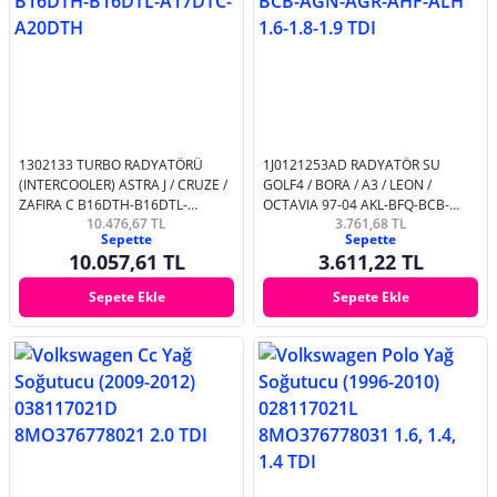
1302133 TURBO RADYATÖRÜ
1J0121253AD RADYATÖR SU
(INTERCOOLER) ASTRA J / CRUZE /
GOLF4 / BORA / A3 / LEON /
ZAFIRA C B16DTH-B16DTL-
OCTAVIA 97-04 AKL-BFQ-BCB-
10.476,67 TL
3.761,68 TL
A17DTC-A20DTH
AGN-AGR-AHF-ALH 1.6-1.8-1.9 TDI
Sepette
Sepette
10.057,61 TL
3.611,22 TL
Sepete Ekle
Sepete Ekle