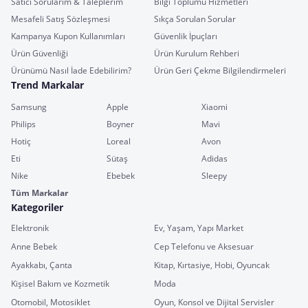
Satıcı Sorularım & Taleplerim
Bilgi Toplumu Hizmetleri
Mesafeli Satış Sözleşmesi
Sıkça Sorulan Sorular
Kampanya Kupon Kullanımları
Güvenlik İpuçları
Ürün Güvenliği
Ürün Kurulum Rehberi
Ürünümü Nasıl İade Edebilirim?
Ürün Geri Çekme Bilgilendirmeleri
Trend Markalar
Samsung
Apple
Xiaomi
Philips
Boyner
Mavi
Hotiç
Loreal
Avon
Eti
Sütaş
Adidas
Nike
Ebebek
Sleepy
Tüm Markalar
Kategoriler
Elektronik
Ev, Yaşam, Yapı Market
Anne Bebek
Cep Telefonu ve Aksesuar
Ayakkabı, Çanta
Kitap, Kırtasiye, Hobi, Oyuncak
Kişisel Bakım ve Kozmetik
Moda
Otomobil, Motosiklet
Oyun, Konsol ve Dijital Servisler