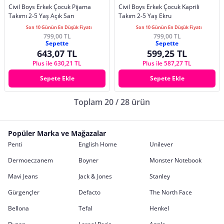
Civil Boys Erkek Çocuk Pijama
Civil Boys Erkek Çocuk Kaprili
Takımı 2-5 Yaş Açık Sarı
Takım 2-5 Yaş Ekru
Son 10 Günün En Düşük Fiyatı
Son 10 Günün En Düşük Fiyatı
799,00 TL
799,00 TL
Sepette
Sepette
643,07 TL
599,25 TL
Plus ile 630,21 TL
Plus ile 587,27 TL
Sepete Ekle
Sepete Ekle
Toplam 20 / 28 ürün
Popüler Marka ve Mağazalar
Penti
English Home
Unilever
Dermoeczanem
Boyner
Monster Notebook
Mavi Jeans
Jack & Jones
Stanley
Gürgençler
Defacto
The North Face
Bellona
Tefal
Henkel