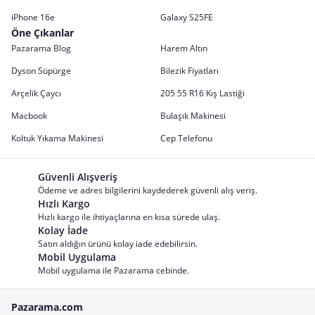
iPhone 16e
Galaxy S25FE
Öne Çıkanlar
Pazarama Blog
Harem Altın
Dyson Süpürge
Bilezik Fiyatları
Arçelik Çaycı
205 55 R16 Kış Lastiği
Macbook
Bulaşık Makinesi
Koltuk Yıkama Makinesi
Cep Telefonu
Güvenli Alışveriş
Ödeme ve adres bilgilerini kaydederek güvenli alış veriş.
Hızlı Kargo
Hızlı kargo ile ihtiyaçlarına en kısa sürede ulaş.
Kolay İade
Satın aldığın ürünü kolay iade edebilirsin.
Mobil Uygulama
Mobil uygulama ile Pazarama cebinde.
Pazarama.com