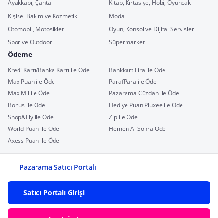
Ayakkabı, Çanta
Kitap, Kırtasiye, Hobi, Oyuncak
Kişisel Bakım ve Kozmetik
Moda
Otomobil, Motosiklet
Oyun, Konsol ve Dijital Servisler
Spor ve Outdoor
Süpermarket
Ödeme
Kredi Kartı/Banka Kartı ile Öde
Bankkart Lira ile Öde
MaxiPuan ile Öde
ParafPara ile Öde
MaxiMil ile Öde
Pazarama Cüzdan ile Öde
Bonus ile Öde
Hediye Puan Pluxee ile Öde
Shop&Fly ile Öde
Zip ile Öde
World Puan ile Öde
Hemen Al Sonra Öde
Axess Puan ile Öde
Pazarama Satıcı Portalı
Satıcı Portalı Girişi