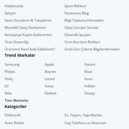
Hakkımızda
İşlem Rehberi
İletişim
Pazarama Blog
Satıcı Sorularım & Taleplerim
Bilgi Toplumu Hizmetleri
Mesafeli Satış Sözleşmesi
Sıkça Sorulan Sorular
Kampanya Kupon Kullanımları
Güvenlik İpuçları
Ürün Güvenliği
Ürün Kurulum Rehberi
Ürünümü Nasıl İade Edebilirim?
Ürün Geri Çekme Bilgilendirmeleri
Trend Markalar
Samsung
Apple
Xiaomi
Philips
Boyner
Mavi
Hotiç
Loreal
Avon
Eti
Sütaş
Adidas
Nike
Ebebek
Sleepy
Tüm Markalar
Kategoriler
Elektronik
Ev, Yaşam, Yapı Market
Anne Bebek
Cep Telefonu ve Aksesuar