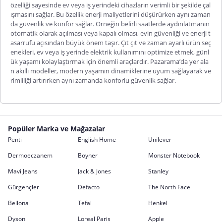
özelliği sayesinde ev veya iş yerindeki cihazların verimli bir şekilde çal
ışmasını sağlar. Bu özellik enerji maliyetlerini düşürürken aynı zaman
da güvenlik ve konfor sağlar. Örneğin belirli saatlerde aydınlatmanın
otomatik olarak açılması veya kapalı olması, evin güvenliği ve enerji t
asarrufu açısından büyük önem taşır. Çıt çıt ve zaman ayarlı ürün seç
enekleri, ev veya iş yerinde elektrik kullanımını optimize etmek, günl
ük yaşamı kolaylaştırmak için önemli araçlardır. Pazarama’da yer ala
n akıllı modeller, modern yaşamın dinamiklerine uyum sağlayarak ve
rimliliği artırırken aynı zamanda konforlu güvenlik sağlar.
Popüler Marka ve Mağazalar
Penti
English Home
Unilever
Dermoeczanem
Boyner
Monster Notebook
Mavi Jeans
Jack & Jones
Stanley
Gürgençler
Defacto
The North Face
Bellona
Tefal
Henkel
Dyson
Loreal Paris
Apple