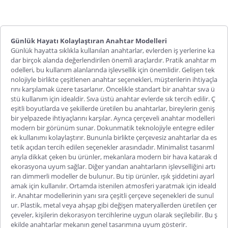
Günlük Hayatı Kolaylaştıran Anahtar Modelleri
Günlük hayatta sıklıkla kullanılan anahtarlar, evlerden iş yerlerine ka
dar birçok alanda değerlendirilen önemli araçlardır. Pratik
anahtar m
odelleri
, bu kullanım alanlarında işlevsellik için önemlidir. Gelişen tek
nolojiyle birlikte çeşitlenen anahtar seçenekleri, müşterilerin ihtiyaçla
rını karşılamak üzere tasarlanır. Öncelikle standart bir anahtar sıva ü
stü kullanım için idealdir.
Sıva üstü anahtar
evlerde sık tercih edilir. Ç
eşitli boyutlarda ve şekillerde üretilen bu anahtarlar, bireylerin geniş
bir yelpazede ihtiyaçlarını karşılar. Ayrıca çerçeveli anahtar modelleri
modern bir görünüm sunar. Dokunmatik teknolojiyle entegre ediler
ek kullanımı kolaylaştırır. Bununla birlikte çerçevesiz anahtarlar da es
tetik açıdan tercih edilen seçenekler arasındadır. Minimalist tasarıml
arıyla dikkat çeken bu ürünler, mekanlara modern bir hava katarak d
ekorasyona uyum sağlar. Diğer yandan anahtarların işlevselliğini artı
ran dimmerli modeller de bulunur. Bu tip ürünler, ışık şiddetini ayarl
amak için kullanılır. Ortamda istenilen atmosferi yaratmak için ideald
ir. Anahtar modellerinin yanı sıra çeşitli çerçeve seçenekleri de sunul
ur. Plastik, metal veya ahşap gibi değişen materyallerden üretilen çer
çeveler, kişilerin dekorasyon tercihlerine uygun olarak seçilebilir. Bu ş
ekilde anahtarlar mekanın genel tasarımına uyum gösterir.