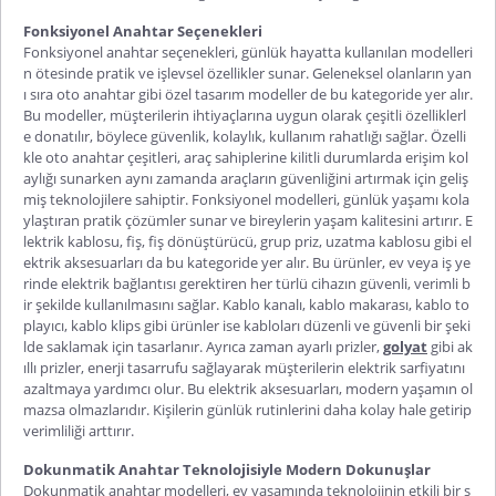
Fonksiyonel Anahtar Seçenekleri
Fonksiyonel
anahtar
seçenekleri, günlük hayatta kullanılan modelleri
n ötesinde pratik ve işlevsel özellikler sunar. Geleneksel olanların yan
ı sıra oto anahtar gibi özel tasarım modeller de bu kategoride yer alır.
Bu modeller, müşterilerin ihtiyaçlarına uygun olarak çeşitli özelliklerl
e donatılır, böylece güvenlik, kolaylık, kullanım rahatlığı sağlar. Özelli
kle
oto anahtar
çeşitleri, araç sahiplerine kilitli durumlarda erişim kol
aylığı sunarken aynı zamanda araçların güvenliğini artırmak için geliş
miş teknolojilere sahiptir. Fonksiyonel modelleri, günlük yaşamı kola
ylaştıran pratik çözümler sunar ve bireylerin yaşam kalitesini artırır. E
lektrik kablosu, fiş, fiş dönüştürücü, grup priz, uzatma kablosu gibi el
ektrik aksesuarları da bu kategoride yer alır. Bu ürünler, ev veya iş ye
rinde elektrik bağlantısı gerektiren her türlü cihazın güvenli, verimli b
ir şekilde kullanılmasını sağlar. Kablo kanalı, kablo makarası, kablo to
playıcı, kablo klips gibi ürünler ise kabloları düzenli ve güvenli bir şeki
lde saklamak için tasarlanır. Ayrıca zaman ayarlı prizler,
golyat
gibi ak
ıllı prizler, enerji tasarrufu sağlayarak müşterilerin elektrik sarfiyatını
azaltmaya yardımcı olur. Bu elektrik aksesuarları, modern yaşamın ol
mazsa olmazlarıdır. Kişilerin günlük rutinlerini daha kolay hale getirip
verimliliği arttırır.
Dokunmatik Anahtar Teknolojisiyle Modern Dokunuşlar
Dokunmatik anahtar
modelleri, ev yaşamında teknolojinin etkili bir ş