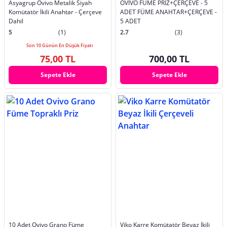
Asyagrup Ovivo Metalik Siyah
OVİVO FÜME PRİZ+ÇERÇEVE - 5
Komütatör İkili Anahtar - Çerçeve
ADET FÜME ANAHTAR+ÇERÇEVE -
Dahil
5 ADET
5
(1)
2.7
(3)
Son 10 Günün En Düşük Fiyatı
75,00 TL
700,00 TL
Sepete Ekle
Sepete Ekle
10 Adet Ovivo Grano Füme
Viko Karre Komütatör Beyaz İkili