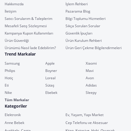
Hakkımızda
İşlem Rehberi
İletişim
Pazarama Blog
Satıcı Sorularım & Taleplerim
Bilgi Toplumu Hizmetleri
Mesafeli Satış Sözleşmesi
Sıkça Sorulan Sorular
Kampanya Kupon Kullanımları
Güvenlik İpuçları
Ürün Güvenliği
Ürün Kurulum Rehberi
Ürünümü Nasıl İade Edebilirim?
Ürün Geri Çekme Bilgilendirmeleri
Trend Markalar
Samsung
Apple
Xiaomi
Philips
Boyner
Mavi
Hotiç
Loreal
Avon
Eti
Sütaş
Adidas
Nike
Ebebek
Sleepy
Tüm Markalar
Kategoriler
Elektronik
Ev, Yaşam, Yapı Market
Anne Bebek
Cep Telefonu ve Aksesuar
Ayakkabı, Çanta
Kitap, Kırtasiye, Hobi, Oyuncak