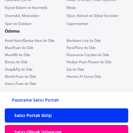
Kişisel Bakım ve Kozmetik
Moda
Otomobil, Motosiklet
Oyun, Konsol ve Dijital Servisler
Spor ve Outdoor
Süpermarket
Ödeme
Kredi Kartı/Banka Kartı ile Öde
Bankkart Lira ile Öde
MaxiPuan ile Öde
ParafPara ile Öde
MaxiMil ile Öde
Pazarama Cüzdan ile Öde
Bonus ile Öde
Hediye Puan Pluxee ile Öde
Shop&Fly ile Öde
Zip ile Öde
World Puan ile Öde
Hemen Al Sonra Öde
Axess Puan ile Öde
Pazarama Satıcı Portalı
Satıcı Portalı Girişi
Satıcı Olmak İstiyorum