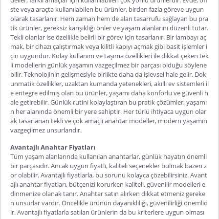
ste veya araçta kullanılabilen bu ürünler, birden fazla göreve uygun
olarak tasarlanır. Hem zaman hem de alan tasarrufu sağlayan bu pra
tik ürünler, gereksiz karışıklığı önler ve yaşam alanlarını düzenli tutar.
Tekli olanlar ise özellikle belirli bir görev için tasarlanır. Bir lambayı aç
mak, bir cihazı çalıştırmak veya kilitli kapıyı açmak gibi basit işlemler i
çin uygundur. Kolay kullanım ve taşıma özellikleri ile dikkat çeken tek
li modellerin günlük yaşamın vazgeçilmez bir parçası olduğu söylene
bilir. Teknolojinin gelişmesiyle birlikte daha da işlevsel hale gelir. Dok
unmatik özellikler, uzaktan kumanda yetenekleri, akıllı ev sistemleri il
e entegre edilmiş olan bu ürünler, yaşamı daha konforlu ve güvenli h
ale getirebilir. Günlük rutini kolaylaştıran bu pratik çözümler, yaşamı
n her alanında önemli bir yere sahiptir. Her türlü ihtiyaca uygun olar
ak tasarlanan tekli ve
çok amaçlı anahtar
modeller, modern yaşamın
vazgeçilmez unsurlarıdır.
Avantajlı Anahtar Fiyatları
Tüm yaşam alanlarında kullanılan anahtarlar, günlük hayatın önemli
bir parçasıdır. Ancak uygun fiyatlı, kaliteli seçenekler bulmak bazen z
or olabilir. Avantajlı fiyatlarla, bu sorunu kolayca çözebilirsiniz. Avant
ajlı
anahtar fiyatları
, bütçenizi korurken kaliteli, güvenilir modelleri e
dinmenize olanak tanır. Anahtar satın alırken dikkat etmeniz gereke
n unsurlar vardır. Öncelikle ürünün dayanıklılığı, güvenilirliği önemlid
ir. Avantajlı fiyatlarla satılan ürünlerin da bu kriterlere uygun olması