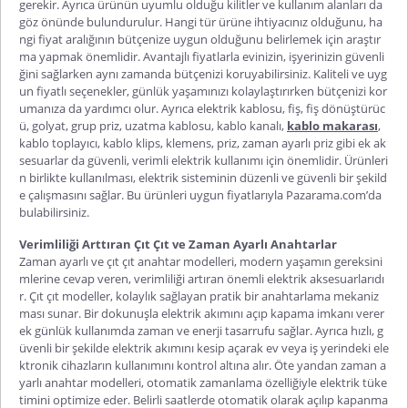
gerekir. Ayrıca ürünün uyumlu olduğu kilitler ve kullanım alanları da
göz önünde bulundurulur. Hangi tür ürüne ihtiyacınız olduğunu, ha
ngi fiyat aralığının bütçenize uygun olduğunu belirlemek için araştır
ma yapmak önemlidir. Avantajlı fiyatlarla evinizin, işyerinizin güvenli
ğini sağlarken aynı zamanda bütçenizi koruyabilirsiniz. Kaliteli ve uyg
un fiyatlı seçenekler, günlük yaşamınızı kolaylaştırırken bütçenizi kor
umanıza da yardımcı olur. Ayrıca elektrik kablosu, fiş, fiş dönüştürüc
ü, golyat, grup priz, uzatma kablosu, kablo kanalı,
kablo makarası
,
kablo toplayıcı, kablo klips, klemens, priz, zaman ayarlı priz gibi ek ak
sesuarlar da güvenli, verimli elektrik kullanımı için önemlidir. Ürünleri
n birlikte kullanılması, elektrik sisteminin düzenli ve güvenli bir şekild
e çalışmasını sağlar. Bu ürünleri uygun fiyatlarıyla Pazarama.com’da
bulabilirsiniz.
Verimliliği Arttıran Çıt Çıt ve Zaman Ayarlı Anahtarlar
Zaman ayarlı ve
çıt çıt anahtar
modelleri, modern yaşamın gereksini
mlerine cevap veren, verimliliği artıran önemli elektrik aksesuarlarıdı
r. Çıt çıt modeller, kolaylık sağlayan pratik bir anahtarlama mekaniz
ması sunar. Bir dokunuşla elektrik akımını açıp kapama imkanı verer
ek günlük kullanımda zaman ve enerji tasarrufu sağlar. Ayrıca hızlı, g
üvenli bir şekilde elektrik akımını kesip açarak ev veya iş yerindeki ele
ktronik cihazların kullanımını kontrol altına alır. Öte yandan
zaman a
yarlı anahtar
modelleri, otomatik zamanlama özelliğiyle elektrik tüke
timini optimize eder. Belirli saatlerde otomatik olarak açılıp kapanma