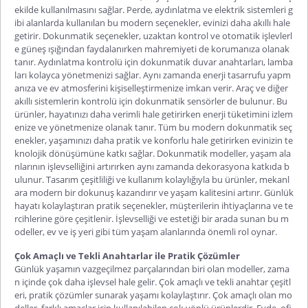
ekilde kullanılmasını sağlar. Perde, aydınlatma ve elektrik sistemleri g
ibi alanlarda kullanılan bu modern seçenekler, evinizi daha akıllı hale
getirir. Dokunmatik seçenekler, uzaktan kontrol ve otomatik işlevlerl
e güneş ışığından faydalanırken mahremiyeti de korumanıza olanak
tanır. Aydınlatma kontrolü için dokunmatik duvar anahtarları, lamba
ları kolayca yönetmenizi sağlar. Aynı zamanda enerji tasarrufu yapm
anıza ve ev atmosferini kişiselleştirmenize imkan verir. Araç ve diğer
akıllı sistemlerin kontrolü için dokunmatik sensörler de bulunur. Bu
ürünler, hayatınızı daha verimli hale getirirken enerji tüketimini izlem
enize ve yönetmenize olanak tanır. Tüm bu modern dokunmatik seç
enekler, yaşamınızı daha pratik ve konforlu hale getirirken evinizin te
knolojik dönüşümüne katkı sağlar. Dokunmatik modeller, yaşam ala
nlarının işlevselliğini artırırken aynı zamanda dekorasyona katkıda b
ulunur. Tasarım çeşitliliği ve kullanım kolaylığıyla bu ürünler, mekanl
ara modern bir dokunuş kazandırır ve yaşam kalitesini artırır. Günlük
hayatı kolaylaştıran pratik seçenekler, müşterilerin ihtiyaçlarına ve te
rcihlerine göre çeşitlenir. İşlevselliği ve estetiği bir arada sunan bu m
odeller, ev ve iş yeri gibi tüm yaşam alanlarında önemli rol oynar.
Çok Amaçlı ve Tekli Anahtarlar ile Pratik Çözümler
Günlük yaşamın vazgeçilmez parçalarından biri olan modeller, zama
n içinde çok daha işlevsel hale gelir. Çok amaçlı ve
tekli anahtar
çeşitl
eri, pratik çözümler sunarak yaşamı kolaylaştırır. Çok amaçlı olan mo
deller, farklı amaçlar için kullanılabilen çok yönlü ürünlerdir. Evde, ofi