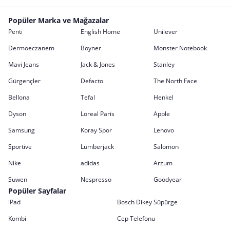
Popüler Marka ve Mağazalar
Penti
English Home
Unilever
Dermoeczanem
Boyner
Monster Notebook
Mavi Jeans
Jack & Jones
Stanley
Gürgençler
Defacto
The North Face
Bellona
Tefal
Henkel
Dyson
Loreal Paris
Apple
Samsung
Koray Spor
Lenovo
Sportive
Lumberjack
Salomon
Nike
adidas
Arzum
Suwen
Nespresso
Goodyear
Popüler Sayfalar
iPad
Bosch Dikey Süpürge
Kombi
Cep Telefonu