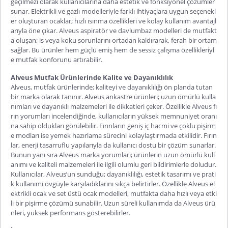
geçilmezi olarak kullanıcılarına daha estetik ve fonksiyonel çözümler
sunar. Elektrikli ve gazlı modelleriyle farklı ihtiyaçlara uygun seçenekl
er oluşturan ocaklar; hızlı ısınma özellikleri ve kolay kullanım avantajl
arıyla öne çıkar.
Alveus aspiratör
ve davlumbaz modelleri de mutfakt
a oluşan; is veya koku sorunlarını ortadan kaldırarak, ferah bir ortam
sağlar. Bu ürünler hem güçlü emiş hem de sessiz çalışma özellikleriyl
e mutfak konforunu artırabilir.
Alveus Mutfak Ürünlerinde Kalite ve Dayanıklılık
Alveus, mutfak ürünlerinde; kaliteyi ve dayanıklılığı ön planda tutan
bir marka olarak tanınır.
Alveus ankastre
ürünleri; uzun ömürlü kulla
nımları ve dayanıklı malzemeleri ile dikkatleri çeker. Özellikle
Alveus fı
rın yorumları
incelendiğinde, kullanıcıların yüksek memnuniyet oranı
na sahip oldukları görülebilir. Fırınların geniş iç hacmi ve çoklu pişirm
e modları ise yemek hazırlama sürecini kolaylaştırmada etkilidir. Fırın
lar, enerji tasarruflu yapılarıyla da kullanıcı dostu bir çözüm sunarlar.
Bunun yanı sıra
Alveus marka yorumları
; ürünlerin uzun ömürlü kull
anımı ve kaliteli malzemeleri ile ilgili ol
umlu geri bildirimlerle doludur.
Kullanıcılar, Alveus’un sunduğu; dayanıklılığı, estetik tasarımı ve prati
k kullanımı övgüyle karşıladıklarını sıkça belirtirler. Özellikle
Alveus el
ektrikli ocak
ve set üstü ocak modelleri, mutfakta daha hızlı veya etki
li bir pişirme çözümü sunabilir. Uzun süreli kullanımda da Alveus ürü
nleri, yüksek performans gösterebilirler.