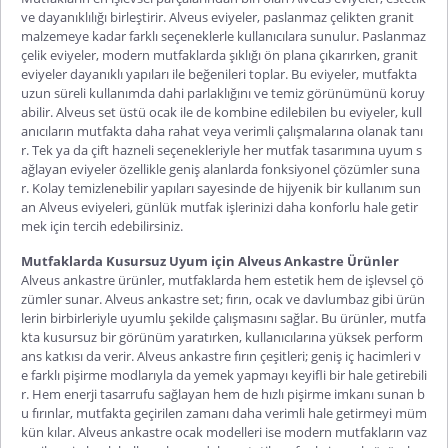
ve dayanıklılığı birleştirir.
Alveus eviyeler
, paslanmaz çelikten granit
malzemeye kadar farklı seçeneklerle kullanıcılara sunulur. Paslanmaz
çelik eviyeler, modern mutfaklarda şıklığı ön plana çıkarırken, granit
eviyeler dayanıklı yapıları ile beğenileri toplar. Bu eviyeler, mutfakta
uzun süreli kullanımda dahi parlaklığını ve temiz görünümünü koruy
abilir.
Alveus set üstü ocak
ile de kombine edilebilen bu eviyeler, kull
anıcıların mutfakta daha rahat veya verimli çalışmalarına olanak tanı
r. Tek ya da çift hazneli seçenekleriyle her mutf
ak tasarımına uyum s
ağlayan eviyeler özellikle geniş alanlarda fonksiyonel çözümler suna
r. Kolay temizlenebilir yapıları sayesinde de hijyenik bir kullanım sun
an Alveus eviyeleri, günlük mutfak işlerinizi daha konforlu hale getir
mek için tercih edebilirsiniz.
Mutfaklarda Kusursuz Uyum için Alveus Ankastre Ürünler
Alveus ankastre ürünler, mutfaklarda hem estetik hem de işlevsel çö
zümler sunar.
Alveus ankastre set
; fırın, ocak ve davlumbaz gibi ürün
lerin birbirleriyle uyumlu şekilde çalışmasını sağlar. Bu ürünler, mutfa
kta kusursuz bir görünüm yaratırken, kullanıcılarına yüksek perform
ans katkısı da verir.
Alveus ankastre fırın
çeşitleri; geniş iç hacimleri v
e farklı pişirme modlarıyla da yemek yapmayı keyifli bir hale getirebili
r. Hem enerji tasarrufu sağlayan hem de hızlı pişirme imkanı sunan b
u fırınlar, mutfakta geçirilen zamanı daha verimli hale getirmeyi müm
kün kılar.
Alveus ankastre ocak
mo
delleri ise modern mutfakların vaz