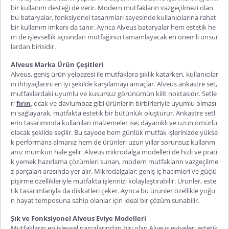
bir kullanım desteği de verir. Modern mutfakların vazgeçilmezi olan
bu bataryalar, fonksiyonel tasarımları sayesinde kullanıcılarına rahat
bir kullanım imkanı da tanır. Ayrıca Alveus bataryalar hem estetik he
m de işlevsellik açısından mutfağınızı tamamlayacak en önemli unsur
lardan birisidir.
Alveus Marka Ürün Çeşitleri
Alveus, geniş ürün yelpazesi ile mutfaklara şıklık katarken, kullanıcılar
ın ihtiyaçlarını en iyi şekilde karşılamayı amaçlar.
Alveus ankastre set
,
mutfaklardaki uyumlu ve kusursuz görünümün kilit noktasıdır. Setle
r;
fırın
, ocak ve davlumbaz gibi ürünlerin birbirleriyle uyumlu olması
nı sağlayarak, mutfakta estetik bir bütünlük oluşturur. Ankastre setl
erin tasarımında kullanılan malzemeler ise; dayanıklı ve uzun ömürlü
olacak şekilde seçilir. Bu sayede hem günlük mutfak işlerinizde yükse
k performans almanız hem de ürünleri uzun yıllar sorunsuz kullanm
anız mümkün hale gelir.
Alveus mikrodalga
modelleri de hızlı ve prati
k yemek hazırlama çözümleri sunan, modern mutfakların vazgeçilme
z parçaları arasında yer alır. Mikrodalgalar;
geniş iç hacimleri ve güçlü
pişirme özellikleriyle mutfakta işlerinizi kolaylaştırabilir. Ürünler, este
tik tasarımlarıyla da dikkatleri çeker. Ayrıca bu ürünler özellikle yoğu
n hayat temposuna sahip olanlar için ideal bir çözüm sunabilir.
Şık ve Fonksiyonel Alveus Eviye Modelleri
Mutfakların en işlevsel parçalarından biri olan Alveus eviyeler; estetik