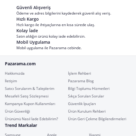
Güvenli Alışveriş
Ödeme ve adres bilgilerini kaydederek güvenli alış veriş.
Hızlı Kargo
Hızlı kargo ile ihtiyaçlarına en kısa sürede ulaş.
Kolay İade
Satın aldığın ürünü kolay iade edebilirsin.
Mobil Uygulama
Mobil uygulama ile Pazarama cebinde.
Pazarama.com
Hakkımızda
İşlem Rehberi
İletişim
Pazarama Blog
Satıcı Sorularım & Taleplerim
Bilgi Toplumu Hizmetleri
Mesafeli Satış Sözleşmesi
Sıkça Sorulan Sorular
Kampanya Kupon Kullanımları
Güvenlik İpuçları
Ürün Güvenliği
Ürün Kurulum Rehberi
Ürünümü Nasıl İade Edebilirim?
Ürün Geri Çekme Bilgilendirmeleri
Trend Markalar
Samsung
Apple
Xiaomi