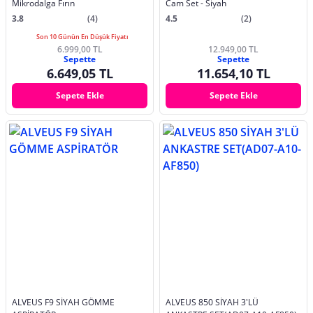
Mikrodalga Fırın
Cam Set - Siyah
3.8
(4)
4.5
(2)
Son 10 Günün En Düşük Fiyatı
6.999,00 TL
12.949,00 TL
Sepette
Sepette
6.649,05 TL
11.654,10 TL
Sepete Ekle
Sepete Ekle
ALVEUS F9 SİYAH GÖMME
ALVEUS 850 SİYAH 3'LÜ