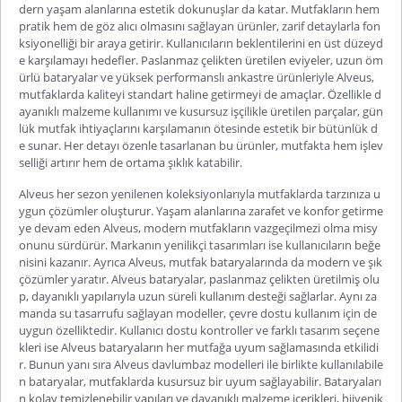
dern yaşam alanlarına estetik dokunuşlar da katar. Mutfakların hem
pratik hem de göz alıcı olmasını sağlayan ürünler, zarif detaylarla fon
ksiyonelliği bi
r araya getirir. Kullanıcıların beklentilerini en üst düzeyd
e karşılamayı hedefler. Paslanmaz çelikten üretilen eviyeler, uzun öm
ürlü bataryalar ve yüksek performanslı ankastre ürünleriyle Alveus,
mutfaklarda kaliteyi standart haline getirmeyi de amaçlar. Özellikle d
ayanıklı malzeme kullanımı ve kusursuz işçilikle üretilen parçalar, gün
lük mutfak ihtiyaçlarını karşılamanın ötesinde estetik bir bütünlük d
e sunar. Her detayı özenle tasarlanan bu ürünler, mutfakta hem işlev
selliği artırır hem de ortama şıklık
katabilir.
Alveus her sezon yenilenen koleksiyonlarıyla mutfaklarda tarzınıza u
ygun çözümler oluşturur. Yaşam alanlarına zarafet ve konfor getirme
ye devam eden Alveus, modern mutfakların vazgeçilmezi olma misy
onunu sürdürür. Markanın yenilikçi tasarımları ise kullanıcıların beğe
nisini kazanır. Ayrıca Alveus, mutfak bataryalarında da modern ve şık
çözümler yaratır.
Alveus bataryalar
, paslanmaz çelikten üretilmiş olu
p, dayanıklı yapılarıyla uzun süreli kullanım desteği sağlarlar. Aynı za
manda su tasarrufu sağlayan modeller, çevre dostu kullanım için de
uygun özelliktedir. Kullanıcı dostu kontroller ve farklı tasarım seçene
kleri ise Alveus bataryaların her mutfağa uyum sağlamasında etkilidi
r. Bunun yanı sıra
Alveus davlumbaz
modelleri ile birlikte kullanılabile
n bataryalar, mutfaklarda kusursuz bir uyum sağlayabilir. Bataryaları
n kolay temizlenebilir yapıları ve dayanık
lı malzeme içerikleri, hijyenik