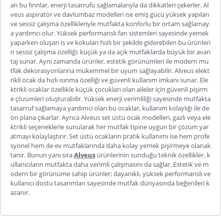
an bu fırınlar, enerji tasarrufu sağlamalarıyla da dikkatleri çekerler.
Al
veus aspiratör
ve davlumbaz modelleri ise emiş gücü yüksek yapıları
ve sessiz çalışma özellikleriyle mutfakta konforlu bir ortam sağlamay
a yardımcı olur. Yüksek performanslı fan sistemleri sayesinde yemek
yaparken oluşan is ve kokuları hızlı bir şekilde g
iderebilen bu ürünleri
n sessiz çalışma özelliği; küçük ya da açık mutfaklarda büyük bir avan
taj sunar. Aynı zamanda ürünler, estetik görünümleri ile modern mu
tfak dekorasyonlarına mükemmel bir uyum sağlayabilir.
Alveus elekt
rikli ocak
da hızlı ısınma özelliği ve güvenli kullanım imkanı sunar. Ele
ktrikli ocaklar özellikle küçük çocukları olan aileler için güvenli pişirm
e çözümleri oluşturabilir. Yüksek enerji verimliliği sayesinde mutfakta
tasarruf sağlamaya yardımcı olan bu ocaklar, kullanım kolaylığı ile d
e
ön plana çıkarlar. Ayrıca
Alveus set üstü ocak
modelleri, gazlı veya ele
ktrikli seçeneklerle sunularak her mutfak tipine uygun bir çözüm yar
atmayı kolaylaştırır. Set üstü ocakların pratik kullanımı ise hem profe
syonel hem de ev mutfaklarında daha kolay yemek pişirmeye olanak
tanır. Bunun yanı sıra
Alveus
ürünlerinin sunduğu teknik özellikler, k
ullanıcıların mutfakta daha verimli çalışmasını da sağlar. Estetik ve m
odern bir görünüme sahip ürünler; dayanıklı, yüksek performanslı ve
kullanıcı dostu tasarımları sayesinde mutfak dünyasında beğenileri k
azanır.