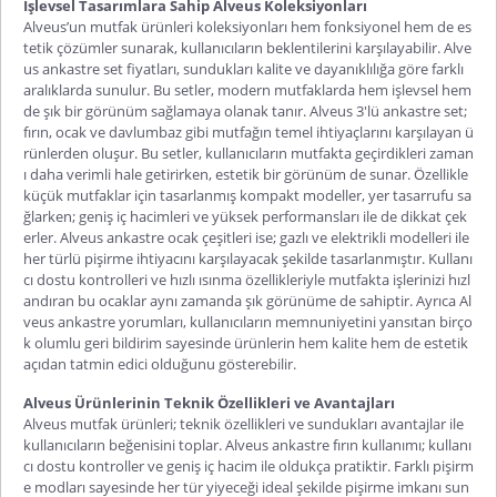
İşlevsel Tasarımlara Sahip Alveus Koleksiyonları
Alveus’un mutfak ürünleri koleksiyonları hem fonksiyonel hem de es
tetik çözümler sunarak, kullanıcıların beklentilerini karşılayabilir.
Alve
us ankastre set fiyatları
, sundukları kalite ve dayanıklılığa göre farklı
aralıklarda sunulur. Bu setler, modern mutfaklarda hem işlevsel hem
de şık bir görünüm sağlamaya olanak tanır.
Alveus 3'lü ankastre set
;
fırın, ocak ve davlumbaz gibi mutfağın temel ihtiyaçlarını karşılayan ü
rünlerden oluşur. Bu setler, kullanıcıların mutfakta geçirdikleri zaman
ı daha verimli hale getirirken, estetik bir görünüm de sunar. Özellikle
küçük mutfaklar için tasarlanmış kompakt modeller, yer tasarrufu sa
ğlarken; geniş iç hacimleri ve yüksek perform
ansları ile de dikkat çek
erler.
Alveus ankastre ocak
çeşitleri ise; gazlı ve elektrikli modelleri ile
her türlü pişirme ihtiyacını karşılayacak şekilde tasarlanmıştır. Kullanı
cı dostu kontrolleri ve hızlı ısınma özellikleriyle mutfakta işlerinizi hızl
andıran bu ocaklar aynı zamanda şık görünüme de sahiptir. Ayrıca
Al
veus ankastre yorumları
, kullanıcıların memnuniyetini yansıtan birço
k olumlu geri bildirim sayesinde ürünlerin hem kalite hem de estetik
açıdan tatmin edici olduğunu gösterebilir.
Alveus Ürünlerinin Teknik Özellikleri ve Avantajları
Alveus mutfak ürünleri; teknik özellikleri ve sundukları avantajlar ile
kullanıcıların beğenisini toplar.
Alveus ankastre fırın kullanımı
; kullanı
cı dostu kontroller ve geniş iç hacim ile oldukça pratiktir. Farklı pişirm
e modları sayesinde her tür yiyeceği ideal şekilde pişirme imkanı sun