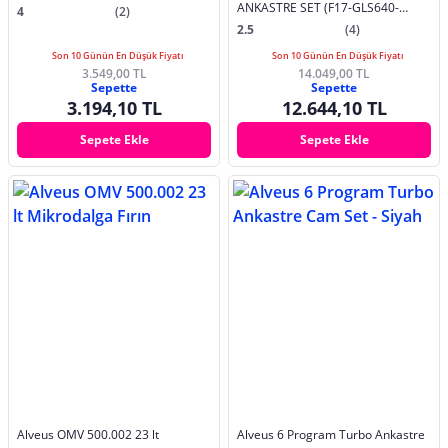
ANKASTRE SET (F17-GLS640-
4
(2)
MFA627)
2.5
(4)
Son 10 Günün En Düşük Fiyatı
Son 10 Günün En Düşük Fiyatı
3.549,00 TL
14.049,00 TL
Sepette
Sepette
3.194,10 TL
12.644,10 TL
Sepete Ekle
Sepete Ekle
Alveus OMV 500.002 23 lt
Alveus 6 Program Turbo Ankastre