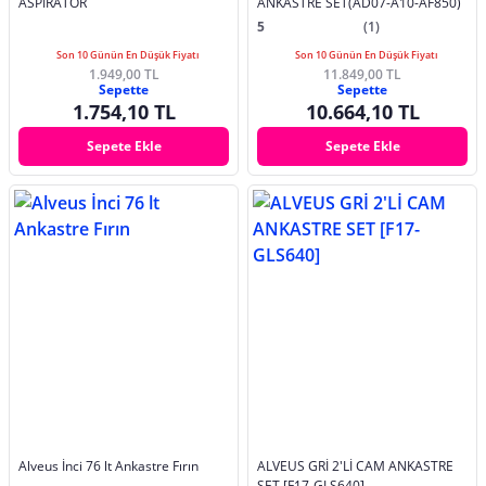
ASPİRATÖR
ANKASTRE SET(AD07-A10-AF850)
5
(1)
Son 10 Günün En Düşük Fiyatı
Son 10 Günün En Düşük Fiyatı
1.949,00 TL
11.849,00 TL
Sepette
Sepette
1.754,10 TL
10.664,10 TL
Sepete Ekle
Sepete Ekle
Alveus İnci 76 lt Ankastre Fırın
ALVEUS GRİ 2'Lİ CAM ANKASTRE
SET [F17-GLS640]