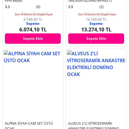
Fırın Beyaz
Set(3000-GLS640-MFA627)
3.3
(8)
3.5
(2)
Son 10 Günün En Düşük Fiyatı
Son 10 Günün En Düşük Fiyatı
6.749,00 TL
14.749,00 TL
Sepette
Sepette
6.074,10 TL
13.274,10 TL
Sepete Ekle
Sepete Ekle
ALPİNA SİYAH CAM SET ÜSTÜ
ALVEUS 2'Lİ VİTROSERAMİK
OCAK
ANKASTRE ELEKTRİKLİ DOMİNO