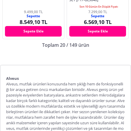
Son 10 Günün En Düşük Fiyatı
9.499,00 TL
7.299,00 TL
Sepette
Sepette
8.549,10 TL
6.569,10 TL
Sepete Ekle
Sepete Ekle
Toplam 20 / 149 ürün
Alveus
Alveus, mutfak ürünleri konusunda hem şıklığı hem de fonksiyonelli
ği bir araya getiren öncü markalardan birisidir. Alveus geniş ürün yel
pazesiyle eviyelerden bataryalara, ankastre setlerden mikrodalgalara
kadar birçok farklı kategoride; kaliteli ve dayanıklı ürünler sunar.
Alve
us
özellikle modern mutfaklarda; estetik ve işlevselliği aynı tasarımda
birleştiren ürünleri ile dikkatleri çeker. Her sezon yenilenen koleksiyo
nlar, mutfaklara hem zarafet hem de işlev kazandırabilir. Ürünler day
anıklı malzemeler içeren yapıları sayesinde uzun süre kullanılabilir. Al
veus, mutfak ürünlerinde yenilikçi çözümleri ve şık tasarımları ile mo