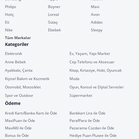
Philips
Boyner
Mavi
Hotiç
Loreal
Avon
Eti
Sütaş
Adidas
Nike
Ebebek
Sleepy
Tüm Markalar
Kategoriler
Elektronik
Ev, Yaşam, Yapı Market
Anne Bebek
Cep Telefonu ve Aksesuar
Ayakkabı, Çanta
Kitap, Kırtasiye, Hobi, Oyuncak
Kişisel Bakım ve Kozmetik
Moda
Otomobil, Motosiklet
Oyun, Konsol ve Dijital Servisler
Spor ve Outdoor
Süpermarket
Ödeme
Kredi Kartı/Banka Kartı ile Öde
Bankkart Lira ile Öde
MaxiPuan ile Öde
ParafPara ile Öde
MaxiMil ile Öde
Pazarama Cüzdan ile Öde
Bonus ile Öde
Hediye Puan Pluxee ile Öde