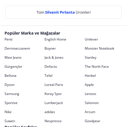
Tüm
Silvanit Pırlanta
Ürünleri
Popüler Marka ve Mağazalar
Penti
English Home
Unilever
Dermoeczanem
Boyner
Monster Notebook
Mavi Jeans
Jack & Jones
Stanley
Gürgençler
Defacto
The North Face
Bellona
Tefal
Henkel
Dyson
Loreal Paris
Apple
Samsung
Koray Spor
Lenovo
Sportive
Lumberjack
Salomon
Nike
adidas
Arzum
Suwen
Nespresso
Goodyear