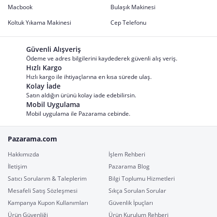
Macbook
Bulaşık Makinesi
Koltuk Yıkama Makinesi
Cep Telefonu
Güvenli Alışveriş
Ödeme ve adres bilgilerini kaydederek güvenli alış veriş.
Hızlı Kargo
Hızlı kargo ile ihtiyaçlarına en kısa sürede ulaş.
Kolay İade
Satın aldığın ürünü kolay iade edebilirsin.
Mobil Uygulama
Mobil uygulama ile Pazarama cebinde.
Pazarama.com
Hakkımızda
İşlem Rehberi
İletişim
Pazarama Blog
Satıcı Sorularım & Taleplerim
Bilgi Toplumu Hizmetleri
Mesafeli Satış Sözleşmesi
Sıkça Sorulan Sorular
Kampanya Kupon Kullanımları
Güvenlik İpuçları
Ürün Güvenliği
Ürün Kurulum Rehberi