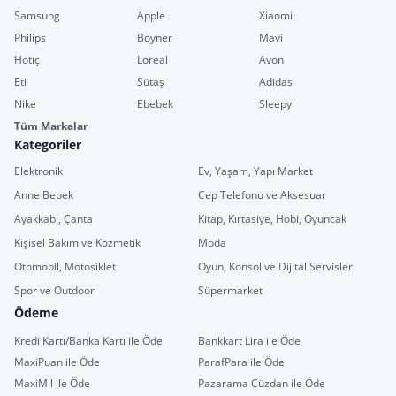
Samsung
Apple
Xiaomi
Philips
Boyner
Mavi
Hotiç
Loreal
Avon
Eti
Sütaş
Adidas
Nike
Ebebek
Sleepy
Tüm Markalar
Kategoriler
Elektronik
Ev, Yaşam, Yapı Market
Anne Bebek
Cep Telefonu ve Aksesuar
Ayakkabı, Çanta
Kitap, Kırtasiye, Hobi, Oyuncak
Kişisel Bakım ve Kozmetik
Moda
Otomobil, Motosiklet
Oyun, Konsol ve Dijital Servisler
Spor ve Outdoor
Süpermarket
Ödeme
Kredi Kartı/Banka Kartı ile Öde
Bankkart Lira ile Öde
MaxiPuan ile Öde
ParafPara ile Öde
MaxiMil ile Öde
Pazarama Cüzdan ile Öde