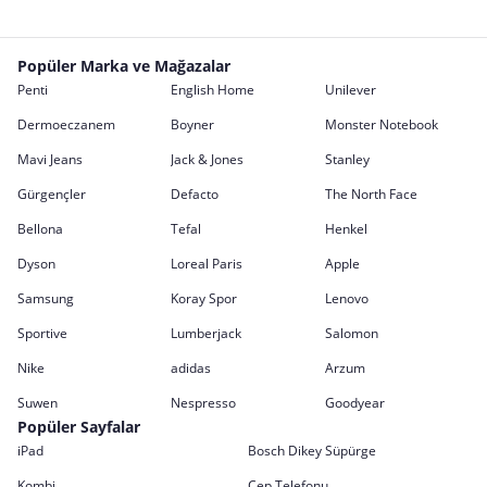
Popüler Marka ve Mağazalar
Penti
English Home
Unilever
Dermoeczanem
Boyner
Monster Notebook
Mavi Jeans
Jack & Jones
Stanley
Gürgençler
Defacto
The North Face
Bellona
Tefal
Henkel
Dyson
Loreal Paris
Apple
Samsung
Koray Spor
Lenovo
Sportive
Lumberjack
Salomon
Nike
adidas
Arzum
Suwen
Nespresso
Goodyear
Popüler Sayfalar
iPad
Bosch Dikey Süpürge
Kombi
Cep Telefonu