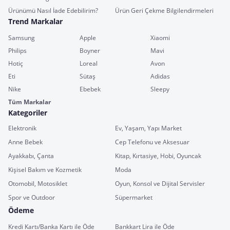
Ürünümü Nasıl İade Edebilirim?
Ürün Geri Çekme Bilgilendirmeleri
Trend Markalar
Samsung
Apple
Xiaomi
Philips
Boyner
Mavi
Hotiç
Loreal
Avon
Eti
Sütaş
Adidas
Nike
Ebebek
Sleepy
Tüm Markalar
Kategoriler
Elektronik
Ev, Yaşam, Yapı Market
Anne Bebek
Cep Telefonu ve Aksesuar
Ayakkabı, Çanta
Kitap, Kırtasiye, Hobi, Oyuncak
Kişisel Bakım ve Kozmetik
Moda
Otomobil, Motosiklet
Oyun, Konsol ve Dijital Servisler
Spor ve Outdoor
Süpermarket
Ödeme
Kredi Kartı/Banka Kartı ile Öde
Bankkart Lira ile Öde