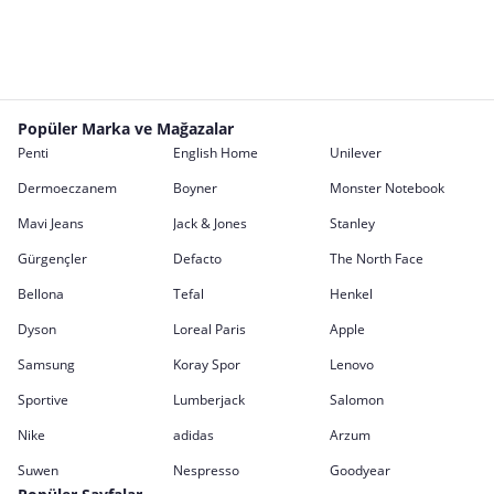
Popüler Marka ve Mağazalar
Penti
English Home
Unilever
Dermoeczanem
Boyner
Monster Notebook
Mavi Jeans
Jack & Jones
Stanley
Gürgençler
Defacto
The North Face
Bellona
Tefal
Henkel
Dyson
Loreal Paris
Apple
Samsung
Koray Spor
Lenovo
Sportive
Lumberjack
Salomon
Nike
adidas
Arzum
Suwen
Nespresso
Goodyear