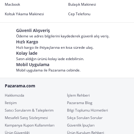
Macbook
Bulaşık Makinesi
Koltuk Yıkama Makinesi
Cep Telefonu
Güvenli Alışveriş
Ödeme ve adres bilgilerini kaydederek güvenli alış veriş.
Hızlı Kargo
Hızlı kargo ile ihtiyaçlarına en kısa sürede ulaş.
Kolay İade
Satın aldığın ürünü kolay iade edebilirsin.
Mobil Uygulama
Mobil uygulama ile Pazarama cebinde.
Pazarama.com
Hakkımızda
İşlem Rehberi
İletişim
Pazarama Blog
Satıcı Sorularım & Taleplerim
Bilgi Toplumu Hizmetleri
Mesafeli Satış Sözleşmesi
Sıkça Sorulan Sorular
Kampanya Kupon Kullanımları
Güvenlik İpuçları
Ürün Güvenliği
Ürün Kurulum Rehberi