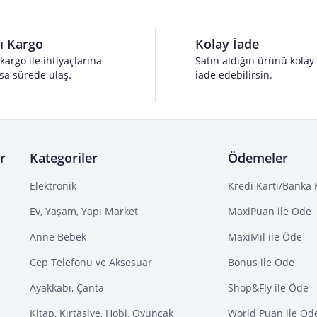
lı Kargo
Kolay İade
 kargo ile ihtiyaçlarına
Satın aldığın ürünü kolay
sa sürede ulaş.
iade edebilirsin.
r
Kategoriler
Ödemeler
Elektronik
Kredi Kartı/Banka 
Ev, Yaşam, Yapı Market
MaxiPuan ile Öde
Anne Bebek
MaxiMil ile Öde
Cep Telefonu ve Aksesuar
Bonus ile Öde
Ayakkabı, Çanta
Shop&Fly ile Öde
Kitap, Kırtasiye, Hobi, Oyuncak
World Puan ile Öd