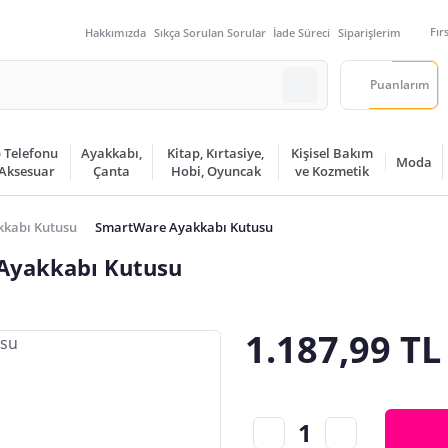
Fır
Hakkımızda
Sıkça Sorulan Sorular
İade Süreci
Siparişlerim
Puanlarım
 Telefonu
Ayakkabı,
Kitap, Kırtasiye,
Kişisel Bakım
Moda
 Aksesuar
Çanta
Hobi, Oyuncak
ve Kozmetik
kkabı Kutusu
SmartWare Ayakkabı Kutusu
 Ayakkabı Kutusu
1.187,99 TL