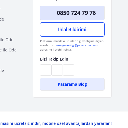
e
0850 724 79 76
Öde
İhlal Bildirimi
ile Öde
Platformumuzdaki ürünlerin güvenliğine ilişkin
sorularınızı
urunguvenligi@pazarama.com
e ile Öde
adresine iletebilirsiniz.
Bizi Takip Edin
de
Pazarama Blog
asını ücretsiz indir, mobile özel avantajlardan yararlan!