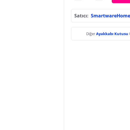
Satıcı:
SmartwareHom
Diğer
Ayakkabı Kutusu