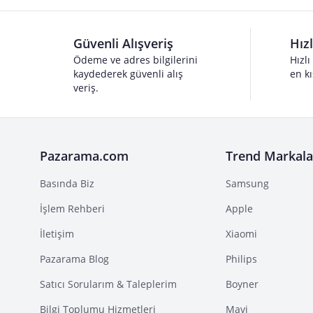
Güvenli Alışveriş
Hız
Ödeme ve adres bilgilerini
Hızlı
kaydederek güvenli alış
en kı
veriş.
Pazarama.com
Trend Markala
Basında Biz
Samsung
İşlem Rehberi
Apple
İletişim
Xiaomi
Pazarama Blog
Philips
Satıcı Sorularım & Taleplerim
Boyner
Bilgi Toplumu Hizmetleri
Mavi