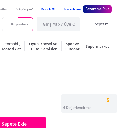
Pazarama Plus
satlar
Satış Yapın!
Destek Ol
Favorilerim
Giriş Yap / Üye Ol
Sepetim
Kuponlarım
Otomobil,
Oyun, Konsol ve
Spor ve
Süpermarket
Motosiklet
Dijital Servisler
Outdoor
5
4 Değerlendirme
Sepete Ekle