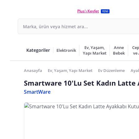
Plus'ı Keşfet
YENİ
Ev, Yaşam,
Anne
Cep
Kategoriler
Elektronik
Yapı Market
Bebek
ve
Anasayfa
Ev, Yaşam, Yapı Market
Ev Düzenleme
Aya
Smartware 10'Lu Set Kadın Latte
SmartWare