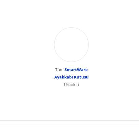
Tüm
SmartWare
Ayakkabı Kutusu
Ürünleri
dır. Pazarama, bu içeriklerden dolayı herhangi bir sorumluluk kabul etmemektedir.