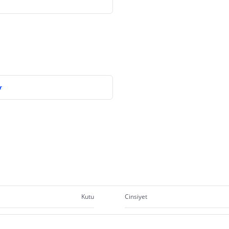
r
Kutu
Cinsiyet