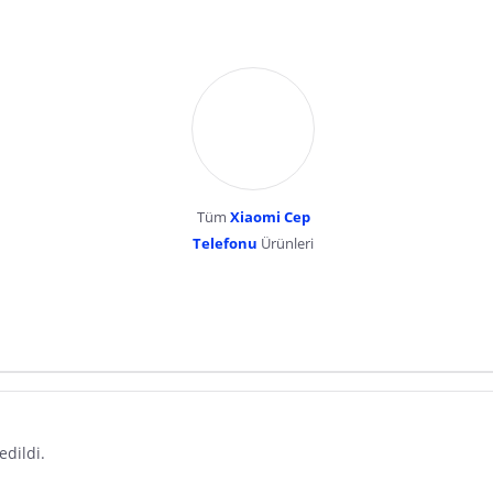
Tüm
Xiaomi Cep
Telefonu
Ürünleri
dır. Pazarama, bu içeriklerden dolayı herhangi bir sorumluluk kabul etmemektedir.
edildi.