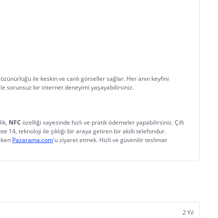
ünürlüğü ile keskin ve canlı görseller sağlar. Her anın keyfini 
ile sorunsuz bir internet deneyimi yaşayabilirsiniz.
ik, 
NFC
 özelliği sayesinde hızlı ve pratik ödemeler yapabilirsiniz. Çift 
14, teknoloji ile şıklığı bir araya getiren bir akıllı telefondur.
eken 
Pazarama.com
'u ziyaret etmek. Hizli ve güvenilir teslimat 
2 Yıl