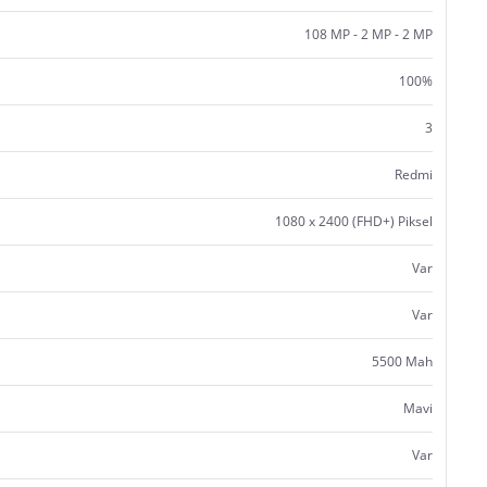
108 MP - 2 MP - 2 MP
100%
3
Redmi
1080 x 2400 (FHD+) Piksel
Var
Var
5500 Mah
Mavi
Var