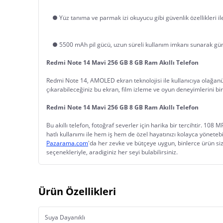
    ● Yüz tanıma ve parmak izi okuyucu gibi güvenlik özellikleri il
    ● 5500 mAh pil gücü, uzun süreli kullanım imkanı sunarak gü
Redmi Note 14 Mavi 256 GB 8 GB Ram Akıllı Telefon
Redmi Note 14, AMOLED ekran teknolojisi ile kullanıcıya olağanüs
çıkarabileceğiniz bu ekran, film izleme ve oyun deneyimlerini bir 
Redmi Note 14 Mavi 256 GB 8 GB Ram Akıllı Telefon
Bu akıllı telefon, fotoğraf severler için harika bir tercihtir. 108 
hatlı kullanımı ile hem iş hem de özel hayatınızı kolayca yönetebili
Pazarama.com
'da her zevke ve bütçeye uygun, binlerce ürün sizl
seçenekleriyle, aradiginiz her seyi bulabilirsiniz.
Ürün Özellikleri
Suya Dayanıklı