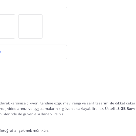
r
rak karşınıza çıkıyor. Kendine özgü mavi rengi ve zarif tasarımı ile dikkat çekerken,
nızı, videolarınızı ve uygulamalarınızı güvenle saklayabilirsiniz. Üstelik 
8 GB Ram
liklerinde de güvenle kullanabilirsiniz.
el fotoğraflar çekmek mümkün.