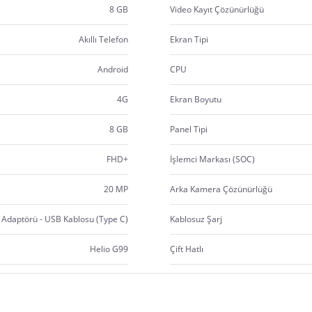
8 GB
Video Kayıt Çözünürlüğü
Akıllı Telefon
Ekran Tipi
Android
CPU
4G
Ekran Boyutu
8 GB
Panel Tipi
FHD+
İşlemci Markası (SOC)
20 MP
Arka Kamera Çözünürlüğü
 Adaptörü - USB Kablosu (Type C)
Kablosuz Şarj
Helio G99
Çift Hatlı