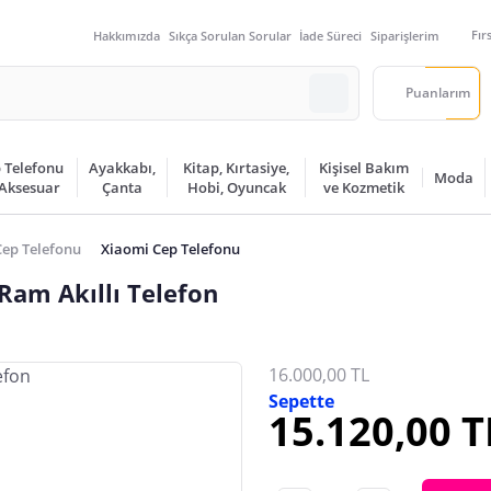
Fır
Hakkımızda
Sıkça Sorulan Sorular
İade Süreci
Siparişlerim
Puanlarım
 Telefonu
Ayakkabı,
Kitap, Kırtasiye,
Kişisel Bakım
Moda
 Aksesuar
Çanta
Hobi, Oyuncak
ve Kozmetik
Cep Telefonu
Xiaomi Cep Telefonu
Ram Akıllı Telefon
16.000,00 TL
Sepette
15.120,00 T