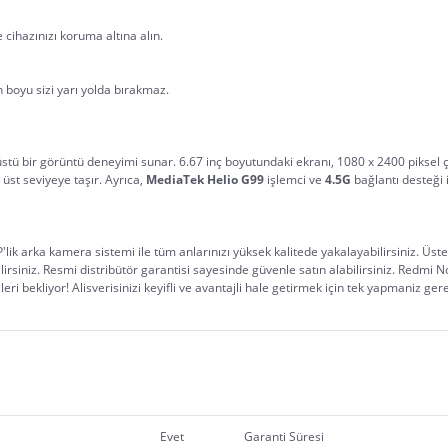
e cihazınızı koruma altına alın.
n boyu sizi yarı yolda bırakmaz.
tü bir görüntü deneyimi sunar. 6.67 inç boyutundaki ekranı, 1080 x 2400 piksel çöz
üst seviyeye taşır. Ayrıca, 
MediaTek Helio G99
 işlemci ve 
4.5G
 bağlantı desteği 
MP'lik arka kamera sistemi ile tüm anlarınızı yüksek kalitede yakalayabilirsiniz. Üstel
rsiniz. Resmi distribütör garantisi sayesinde güvenle satın alabilirsiniz. Redmi Note 
eri bekliyor! Alisverisinizi keyifli ve avantajli hale getirmek için tek yapmaniz ger
Evet
Garanti Süresi