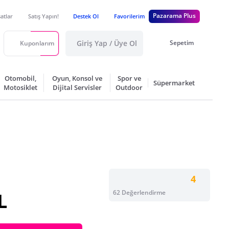
Pazarama Plus
satlar
Satış Yapın!
Destek Ol
Favorilerim
Giriş Yap / Üye Ol
Sepetim
Kuponlarım
Otomobil,
Oyun, Konsol ve
Spor ve
Süpermarket
Motosiklet
Dijital Servisler
Outdoor
4
62 Değerlendirme
L