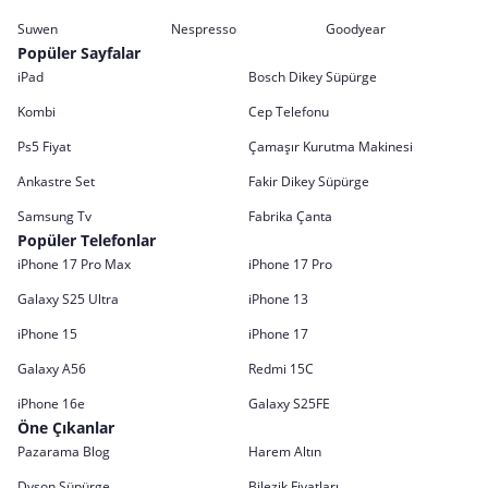
Suwen
Nespresso
Goodyear
Popüler Sayfalar
iPad
Bosch Dikey Süpürge
Kombi
Cep Telefonu
Ps5 Fiyat
Çamaşır Kurutma Makinesi
Ankastre Set
Fakir Dikey Süpürge
Samsung Tv
Fabrika Çanta
Popüler Telefonlar
iPhone 17 Pro Max
iPhone 17 Pro
Galaxy S25 Ultra
iPhone 13
iPhone 15
iPhone 17
Galaxy A56
Redmi 15C
iPhone 16e
Galaxy S25FE
Öne Çıkanlar
Pazarama Blog
Harem Altın
Dyson Süpürge
Bilezik Fiyatları