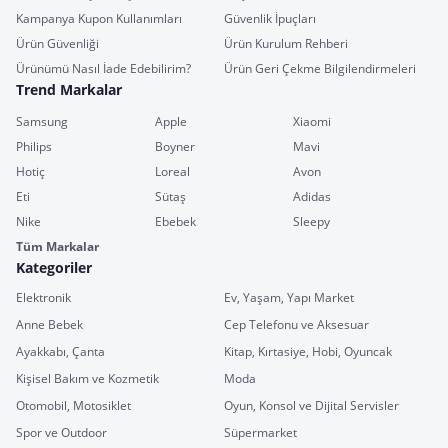
Kampanya Kupon Kullanımları
Güvenlik İpuçları
Ürün Güvenliği
Ürün Kurulum Rehberi
Ürünümü Nasıl İade Edebilirim?
Ürün Geri Çekme Bilgilendirmeleri
Trend Markalar
Samsung
Apple
Xiaomi
Philips
Boyner
Mavi
Hotiç
Loreal
Avon
Eti
Sütaş
Adidas
Nike
Ebebek
Sleepy
Tüm Markalar
Kategoriler
Elektronik
Ev, Yaşam, Yapı Market
Anne Bebek
Cep Telefonu ve Aksesuar
Ayakkabı, Çanta
Kitap, Kırtasiye, Hobi, Oyuncak
Kişisel Bakım ve Kozmetik
Moda
Otomobil, Motosiklet
Oyun, Konsol ve Dijital Servisler
Spor ve Outdoor
Süpermarket