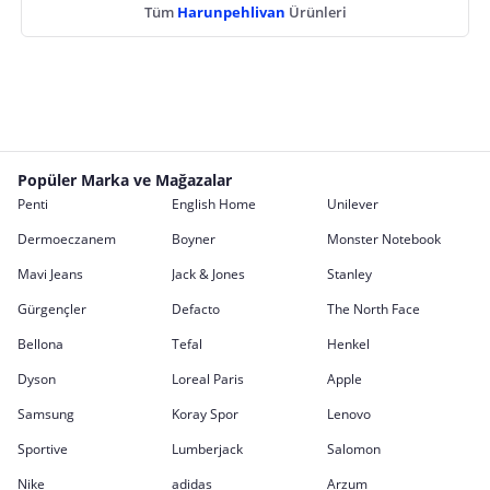
Tüm
Harunpehlivan
Ürünleri
Popüler Marka ve Mağazalar
Penti
English Home
Unilever
Dermoeczanem
Boyner
Monster Notebook
Mavi Jeans
Jack & Jones
Stanley
Gürgençler
Defacto
The North Face
Bellona
Tefal
Henkel
Dyson
Loreal Paris
Apple
Samsung
Koray Spor
Lenovo
Sportive
Lumberjack
Salomon
Nike
adidas
Arzum