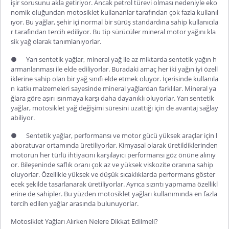
işir
sorusunu akla getiri
yor.
Ancak petrol türevi olması nedeniyle eko
nomik oluğundan motosiklet
kullananlar
tarafından çok fazla kullanıl
ıyor. Bu yağlar, şehir içi normal bir sürüş standardına sahip kullanıcıla
r tarafından tercih ediliyor. Bu tip sürücüler mineral motor yağını kla
sik yağ olarak tanımlanıyorlar.
●
Yarı sentetik yağlar
, mineral yağ ile az miktarda sentetik yağın h
armanlanması ile elde ediliyorlar. Buradaki amaç her iki yağın iyi özell
iklerine sahip olan bir yağ sınıfı elde etmek oluyor. İçerisinde kullanıla
n katkı malzemeleri sayesinde mineral yağlardan farklılar. Mineral ya
ğlara göre aşırı ısınmaya karşı daha dayanıklı oluyorlar. Yarı sentetik
yağlar,
motosiklet yağ değişimi
süresini uzattığı için de avantaj sağlay
abiliyor.
●
Sentetik yağlar
, performansı ve motor gücü yüksek araçlar için l
aboratuvar ortamında üretiliyorlar. Kimyasal olarak üretildiklerinden
motorun her türlü ihtiyacını karşılayıcı performansı göz önüne alınıy
or. Bileşeninde saflık oranı çok az ve yüksek viskozite oranına sahip
oluyorlar. Özellikle yüksek ve düşük sıcaklıklarda performans göster
ecek şekilde tasarlanarak üretiliyorlar. Ayrıca sızıntı yapmama özellikl
erine de sahipler. Bu yüzden motosiklet yağları kullanımında en fazla
tercih edilen yağlar arasında bulunuyorlar.
Motosiklet Yağları Alırken Nelere Dikkat Edilmeli?