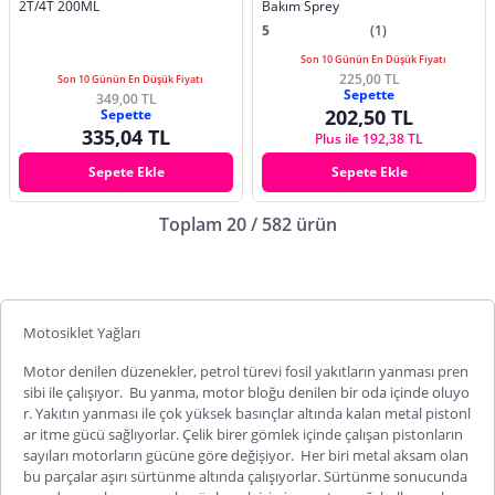
2T/4T 200ML
Bakım Sprey
5
(1)
Son 10 Günün En Düşük Fiyatı
225,00 TL
Son 10 Günün En Düşük Fiyatı
Sepette
349,00 TL
202,50 TL
Sepette
335,04 TL
Plus ile 192,38 TL
Sepete Ekle
Sepete Ekle
Toplam 20 / 582 ürün
Motosiklet Yağları
Motor denilen düzenekler, petrol türevi fosil yakıtların yanması pren
sibi ile çalışıyor.
Bu yanma, motor bloğu denilen bir oda içinde oluyo
r. Yakıtın yanması ile çok yüksek basınçlar altında kalan metal pistonl
ar itme gücü sağlıyorlar. Çelik birer gömlek içinde çalışan pistonların
sayıları motorların gücüne göre değişiyor.
Her biri metal aksam olan
bu parçalar aşırı sürtünme altında çalışıyorlar. Sürtünme sonucunda