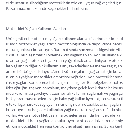
zi de uzatır. Kullandığınız motosikletinizde en uygun yağ çeşitleri için
Pazarama.com üzerinde seçenekler bulabilirsiniz.
Motosiklet Yağları Kullanım Alanları
Ürün çeşitleri,
motosiklet yağları kullanım alanları
üzerinden isimlend
iriliyor.
Motosiklet yağı,
aracın motor bloğunda ve depo içinde benzi
ne karıştırılarak kullanılıyor. Bunun dışında şanzıman bölgesinde vite
s kutusunun aşınmasını önlemek için yağlama yapılıyor. Bu alanda k
ullanılan yağ
motosiklet şanzıman yağı
olarak adlandırılıyor. Motosik
let yağlarının diğer bir kullanım alanı, tekerleklerde esneme sağlayan
amortisör bölgeleri oluyor. Amortisör parçalarını yağlamak için kulla
nılan bu yağlara
motosiklet amortisör yağı
deniliyor. Motosiklet amo
rtisör yağları, son derece kalın yağ sınıfına girer. Bu bölgelerde motos
iklet ağırlığını taşıyan parçaların, meydana gelebilecek darbeler karşıs
ında korunması gerekiyor. Uzun süreli kullanım sağlamak ve yağın ça
buk yıpranmasını önlemek için kalın yağ kullanılıyor. Dişliler vasıtası il
e tekerleğe hareket sağlayan zincirler içinde
motosiklet zincir yağları
kullanılıyor. Bu bölgede kullanılan yağlar da kalın yağlar sınıfında olu
yorlar. Ayrıca motosiklet yağlama bölgeleri arasında fren ve debriyaj
motosiklet hidrolik yağları
da bulunuyor. Motosikletinizin fren emniy
eti için
motosiklet fren yağı
kontrolünü aksatmamalısınız. Sürüş keyf