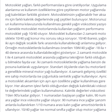
Motosiklet yağları, farklı performanslara göre üretiliyorlar. Uygulama
alanlarına ve kullanım özelliklerine göre çeşitlenen motor yağlarında
yağ kalınlıkları farklılık gösterir. Motosikletinizin yağlanabilir her aksa
mı için farklı kalınlık değerlerinde yağ çeşitleri bulunuyor. Motorunuz
un kullanma kılavuzunda kullanılması gerekli yağın viskozitesi yazıyo
r. Genelde motosiklet motorlarında kullanılan yağların performansı
motosiklet yağı 10/40
oluyor. Motosiklet kullanıcıları 2 zamanlı
moto
siklete 10/40 yağ konur mu
sorusu sıkça soruyor. 10/40 ibaresi, yağın
iki ayrı değişik sıcaklık farkı arasında kullanabileceği anlamına geliyor.
Örneğin motosikletlerde kullanılması önerilen 10W/40 yağlar -18 ila +
40 derece arasında kullanılabileceğini gösteriyor. 2 zamanlı motosikle
t ile 4 zamanlı motosiklet arasında yağlama tekniğinin farklı olduğun
u bilmekte fayda var. İki zamanlı motosikletlerde yağlama benzin de
posuna katılarak uygulanıyor. Standart ölçülerde olan bu motorlard
a genellikle mineral motor yağı kullanılıyor. 4 zamanlı gelişmiş özellikl
ere sahip motorlarda ise çoğunlukla sentetik yağlar kullanılıyor. Ayrıc
a motosiklet aksamları için ayrı ayrı özellikte yağlar kullanılması gere
kiyor. Her aksamın işlevi farklı olduğundan değişik kalınlıktaki viskozi
te değerlerindeki yağları kullanmalısınız. Kalınlık değerleri viskozitesi
1’den 90’a kadar gidiyor. 1 numaradan başlayan yağlar kalın, 90 num
ara yağlar ince viskozite yağlar oluyor. 90 numara ince yağlar şanzım
anlarda kullanılırken 1/10 numara arası kalın yağlar amortisörlerde k
ullanılıyor. 10/40 yağlar ise normal sınıfta yağlar olup motor yağlama