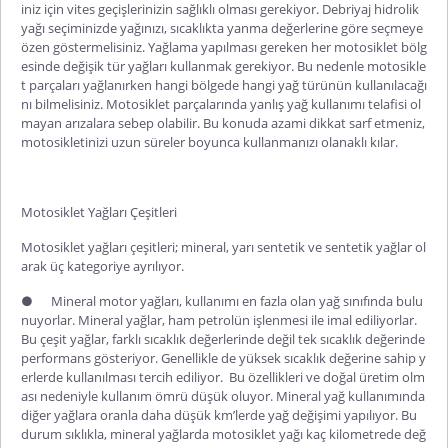
iniz için vites geçişlerinizin sağlıklı olması gerekiyor. Debriyaj hidrolik
yağı seçiminizde yağınızı, sıcaklıkta yanma değerlerine göre seçmeye
özen göstermelisiniz. Yağlama yapılması gereken her motosiklet bölg
esinde değişik tür yağları kullanmak gerekiyor. Bu nedenle motosikle
t parçaları yağlanırken hangi bölgede hangi yağ türünün kullanılacağı
nı bilmelisiniz. Motosiklet parçalarında yanlış yağ kullanımı telafisi ol
mayan arızalara sebep olabilir. Bu konuda azami dikkat sarf etmeniz,
motosikletinizi uzun süreler boyunca kullanmanızı olanaklı kılar.
Motosiklet Yağları Çeşitleri
Motosiklet yağları çeşitleri; mineral, yarı sentetik ve sentetik yağlar ol
arak üç kategoriye ayrılıyor.
●
Mineral motor yağları
, kullanımı en fazla olan yağ sınıfında bulu
nuyorlar. Mineral yağlar, ham petrolün işlenmesi ile imal ediliyorlar.
Bu çeşit yağlar, farklı sıcaklık değerlerinde değil tek sıcaklık değerinde
performans gösteriyor. Genellikle de yüksek sıcaklık değerine sahip y
erlerde kullanılması tercih ediliyor.
Bu özellikleri ve doğal üretim olm
ası nedeniyle kullanım ömrü düşük oluyor.
Mineral yağ kullanımında
diğer yağlara oranla daha düşük km’lerde yağ değişimi yapılıyor. Bu
durum sıklıkla, m
ineral yağlar
da
motosiklet yağı kaç
kilometrede
değ