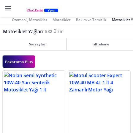
Yeni
Plus'ı Keşfet
Otomobil, Motosiklet
Motosiklet
Bakım ve Temizlik
Motosiklet Y
Motosiklet Yağları
582 Ürün
Varsayılan
Filtreleme
Pazarama Plus