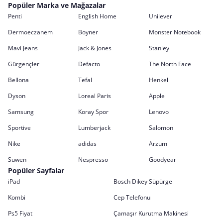
Popüler Marka ve Mağazalar
Penti
English Home
Unilever
Dermoeczanem
Boyner
Monster Notebook
Mavi Jeans
Jack & Jones
Stanley
Gürgençler
Defacto
The North Face
Bellona
Tefal
Henkel
Dyson
Loreal Paris
Apple
Samsung
Koray Spor
Lenovo
Sportive
Lumberjack
Salomon
Nike
adidas
Arzum
Suwen
Nespresso
Goodyear
Popüler Sayfalar
iPad
Bosch Dikey Süpürge
Kombi
Cep Telefonu
Ps5 Fiyat
Çamaşır Kurutma Makinesi