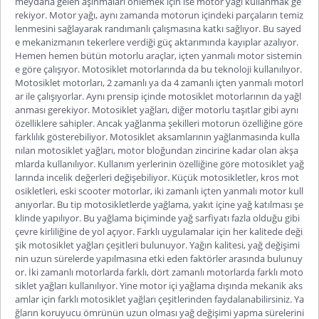
meydana gelen aşınmaları önlemek için ise motor yağı kullanmak ge
rekiyor. Motor yağı, aynı zamanda motorun içindeki parçaların temiz
lenmesini sağlayarak randımanlı çalışmasına katkı sağlıyor. Bu sayed
e mekanizmanın tekerlere verdiği güç aktarımında kayıplar azalıyor.
Hemen hemen bütün motorlu araçlar, içten yanmalı motor sistemin
e göre çalışıyor. Motosiklet motorlarında da bu teknoloji kullanılıyor.
Motosiklet motorları, 2 zamanlı ya da 4 zamanlı içten yanmalı motorl
ar ile çalışıyorlar. Aynı prensip içinde motosiklet motorlarının da yağl
anması gerekiyor.
Motosiklet yağları
, diğer motorlu taşıtlar gibi aynı
özelliklere sahipler. Ancak yağlanma şekilleri motorun özelliğine göre
farklılık gösterebiliyor. Motosiklet aksamlarının yağlanmasında kulla
nılan motosiklet yağları, motor bloğundan zincirine kadar olan akşa
mlarda kullanılıyor. Kullanım yerlerinin özelliğine göre motosiklet yağ
larında incelik değerleri değişebiliyor. Küçük motosikletler, kros mot
osikletleri, eski scooter motorlar,
iki zamanlı içten yanmalı motor kull
anıyorlar. Bu tip motosikletlerde yağlama, yakıt içine yağ katılması şe
klinde yapılıyor. Bu yağlama biçiminde yağ sarfiyatı fazla olduğu gibi
çevre kirliliğine de yol açıyor. Farklı uygulamalar için her kalitede deği
şik
motosiklet yağları çeşitleri
bulunuyor. Yağın kalitesi, yağ değişimi
nin uzun sürelerde yapılmasına etki eden faktörler arasında bulunuy
or. İki zamanlı motorlarda farklı, dört zamanlı motorlarda farklı moto
siklet yağları kullanılıyor. Yine motor içi yağlama dışında mekanik aks
amlar için farklı motosiklet yağları çeşitlerinden faydalanabilirsiniz. Ya
ğların koruyucu ömrünün uzun olması yağ değişimi yapma sürelerini