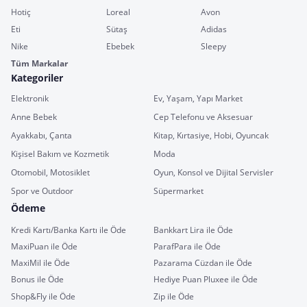
Hotiç
Loreal
Avon
Eti
Sütaş
Adidas
Nike
Ebebek
Sleepy
Tüm Markalar
Kategoriler
Elektronik
Ev, Yaşam, Yapı Market
Anne Bebek
Cep Telefonu ve Aksesuar
Ayakkabı, Çanta
Kitap, Kırtasiye, Hobi, Oyuncak
Kişisel Bakım ve Kozmetik
Moda
Otomobil, Motosiklet
Oyun, Konsol ve Dijital Servisler
Spor ve Outdoor
Süpermarket
Ödeme
Kredi Kartı/Banka Kartı ile Öde
Bankkart Lira ile Öde
MaxiPuan ile Öde
ParafPara ile Öde
MaxiMil ile Öde
Pazarama Cüzdan ile Öde
Bonus ile Öde
Hediye Puan Pluxee ile Öde
Shop&Fly ile Öde
Zip ile Öde