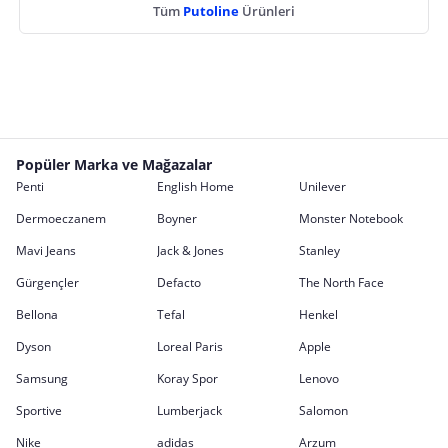
Tüm
Putoline
Ürünleri
Popüler Marka ve Mağazalar
Penti
English Home
Unilever
Dermoeczanem
Boyner
Monster Notebook
Mavi Jeans
Jack & Jones
Stanley
Gürgençler
Defacto
The North Face
Bellona
Tefal
Henkel
Dyson
Loreal Paris
Apple
Samsung
Koray Spor
Lenovo
Sportive
Lumberjack
Salomon
Nike
adidas
Arzum