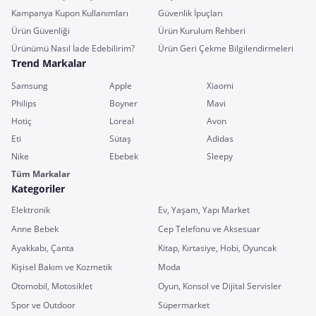
Kampanya Kupon Kullanımları
Güvenlik İpuçları
Ürün Güvenliği
Ürün Kurulum Rehberi
Ürünümü Nasıl İade Edebilirim?
Ürün Geri Çekme Bilgilendirmeleri
Trend Markalar
Samsung
Apple
Xiaomi
Philips
Boyner
Mavi
Hotiç
Loreal
Avon
Eti
Sütaş
Adidas
Nike
Ebebek
Sleepy
Tüm Markalar
Kategoriler
Elektronik
Ev, Yaşam, Yapı Market
Anne Bebek
Cep Telefonu ve Aksesuar
Ayakkabı, Çanta
Kitap, Kırtasiye, Hobi, Oyuncak
Kişisel Bakım ve Kozmetik
Moda
Otomobil, Motosiklet
Oyun, Konsol ve Dijital Servisler
Spor ve Outdoor
Süpermarket