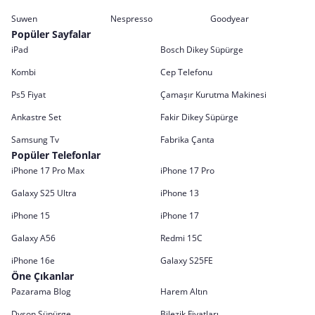
Suwen
Nespresso
Goodyear
Popüler Sayfalar
iPad
Bosch Dikey Süpürge
Kombi
Cep Telefonu
Ps5 Fiyat
Çamaşır Kurutma Makinesi
Ankastre Set
Fakir Dikey Süpürge
Samsung Tv
Fabrika Çanta
Popüler Telefonlar
iPhone 17 Pro Max
iPhone 17 Pro
Galaxy S25 Ultra
iPhone 13
iPhone 15
iPhone 17
Galaxy A56
Redmi 15C
iPhone 16e
Galaxy S25FE
Öne Çıkanlar
Pazarama Blog
Harem Altın
Dyson Süpürge
Bilezik Fiyatları