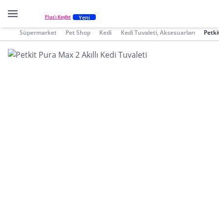
Yeni
Plus'ı Keşfet
Süpermarket
Pet Shop
Kedi
Kedi Tuvaleti, Aksesuarları
Petki