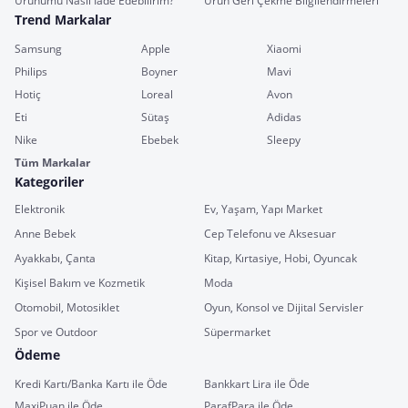
Ürünümü Nasıl İade Edebilirim?
Ürün Geri Çekme Bilgilendirmeleri
Trend Markalar
Samsung
Apple
Xiaomi
Philips
Boyner
Mavi
Hotiç
Loreal
Avon
Eti
Sütaş
Adidas
Nike
Ebebek
Sleepy
Tüm Markalar
Kategoriler
Elektronik
Ev, Yaşam, Yapı Market
Anne Bebek
Cep Telefonu ve Aksesuar
Ayakkabı, Çanta
Kitap, Kırtasiye, Hobi, Oyuncak
Kişisel Bakım ve Kozmetik
Moda
Otomobil, Motosiklet
Oyun, Konsol ve Dijital Servisler
Spor ve Outdoor
Süpermarket
Ödeme
Kredi Kartı/Banka Kartı ile Öde
Bankkart Lira ile Öde
MaxiPuan ile Öde
ParafPara ile Öde