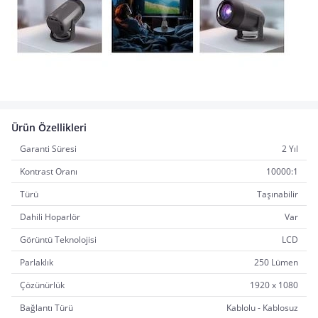
Ürün Özellikleri
Garanti Süresi
2 Yıl
Kontrast Oranı
10000:1
Türü
Taşınabilir
Dahili Hoparlör
Var
Görüntü Teknolojisi
LCD
Parlaklık
250 Lümen
Çözünürlük
1920 x 1080
Bağlantı Türü
Kablolu - Kablosuz