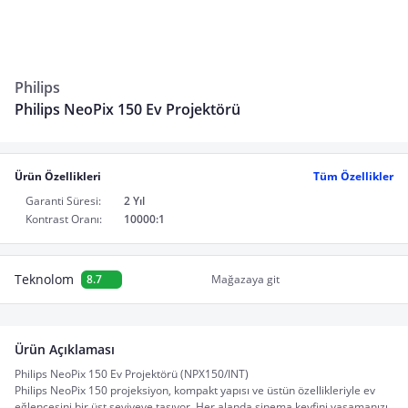
Philips
Philips NeoPix 150 Ev Projektörü
Ürün Özellikleri
Tüm Özellikler
Garanti Süresi:
2 Yıl
Kontrast Oranı:
10000:1
Teknolom
8.7
Mağazaya git
Ürün Açıklaması
Philips NeoPix 150 Ev Projektörü (NPX150/INT)
Philips NeoPix 150 projeksiyon, kompakt yapısı ve üstün özellikleriyle ev 
eğlencesini bir üst seviyeye taşıyor. Her alanda sinema keyfini yaşamanızı 