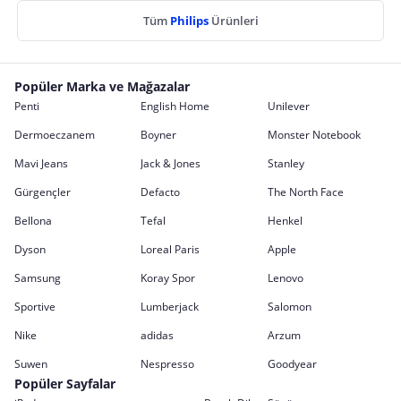
Tüm
Philips
Ürünleri
Popüler Marka ve Mağazalar
Penti
English Home
Unilever
Dermoeczanem
Boyner
Monster Notebook
Mavi Jeans
Jack & Jones
Stanley
Gürgençler
Defacto
The North Face
Bellona
Tefal
Henkel
Dyson
Loreal Paris
Apple
Samsung
Koray Spor
Lenovo
Sportive
Lumberjack
Salomon
Nike
adidas
Arzum
Suwen
Nespresso
Goodyear
Popüler Sayfalar