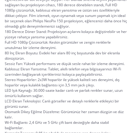
sağlayan bu projeksiyon cihazı, 180 derece dönebilen standı, Full HD 
1080p çözünürlük, kablosuz ekran yansıtma ve üstün ses özellikleriyle 
dikkat çekiyor. Film izlemek, oyun oynamak veya sunum yapmak için ideal 
bir seçenek olan Philips NeoPix 150 projeksiyon, eğlencenizi daha önce hiç 
olmadığı gibi deneyimlemenizi sağlıyor.
180 Derece Döner Stand: Projeksiyon açılarını kolayca değiştirebilir ve her 
yüzeye rahatça yansıma yapabilirsiniz.
Full HD 1080p Çözünürlük: Keskin görüntüler ve zengin renklerle 
unutulmaz bir izleme deneyimi.
80 İnç Ekran Boyutu: Evdeki her alanı 80 inç boyutunda dev bir ekranla 
dönüştürün.
Sessiz Fan: Yüksek performans ve düşük sesle rahat bir izleme deneyimi.
Kablosuz Ekran Yansıtma: Tablet, akıllı telefon veya bilgisayarınızı Wi-Fi 
üzerinden bağlayarak içeriklerinizi kolayca paylaşabilirsiniz.
Stereo Hoparlörler: 2x3W hoparlör ile yüksek kaliteli ses deneyimi, dış 
hoparlör veya kulaklık bağlantısı için 3,5 mm jack çıkışı.
LED Işık Kaynağı: 30.000 saate kadar canlı ve parlak renkler sunar, uzun 
ömürlü kullanım sağlar.
LCD Ekran Teknolojisi: Canlı görseller ve detaylı renklerle etkileyici bir 
görüntü sunar.
Otomatik Dikey Eğilme Düzeltme: Görüntünüz her zaman düzgün ve düz 
kalır.
Wi-Fi Bağlantı: 2,4 GHz ve 5 GHz çift bant desteğiyle daha stabil 
bağlantılar.