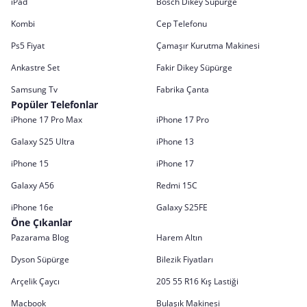
iPad
Bosch Dikey Süpürge
Kombi
Cep Telefonu
Ps5 Fiyat
Çamaşır Kurutma Makinesi
Ankastre Set
Fakir Dikey Süpürge
Samsung Tv
Fabrika Çanta
Popüler Telefonlar
iPhone 17 Pro Max
iPhone 17 Pro
Galaxy S25 Ultra
iPhone 13
iPhone 15
iPhone 17
Galaxy A56
Redmi 15C
iPhone 16e
Galaxy S25FE
Öne Çıkanlar
Pazarama Blog
Harem Altın
Dyson Süpürge
Bilezik Fiyatları
Arçelik Çaycı
205 55 R16 Kış Lastiği
Macbook
Bulaşık Makinesi