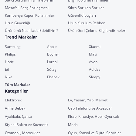
Satıcı Sorularım & Taleplerim
Bilgi Toplumu Hizmetleri
Mesafeli Satış Sözleşmesi
Sıkça Sorulan Sorular
Kampanya Kupon Kullanımları
Güvenlik İpuçları
Ürün Güvenliği
Ürün Kurulum Rehberi
Ürünümü Nasıl İade Edebilirim?
Ürün Geri Çekme Bilgilendirmeleri
Trend Markalar
Samsung
Apple
Xiaomi
Philips
Boyner
Mavi
Hotiç
Loreal
Avon
Eti
Sütaş
Adidas
Nike
Ebebek
Sleepy
Tüm Markalar
Kategoriler
Elektronik
Ev, Yaşam, Yapı Market
Anne Bebek
Cep Telefonu ve Aksesuar
Ayakkabı, Çanta
Kitap, Kırtasiye, Hobi, Oyuncak
Kişisel Bakım ve Kozmetik
Moda
Otomobil, Motosiklet
Oyun, Konsol ve Dijital Servisler