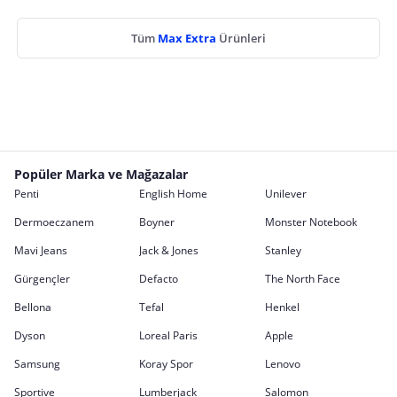
Tüm
Max Extra
Ürünleri
Popüler Marka ve Mağazalar
Penti
English Home
Unilever
Dermoeczanem
Boyner
Monster Notebook
Mavi Jeans
Jack & Jones
Stanley
Gürgençler
Defacto
The North Face
Bellona
Tefal
Henkel
Dyson
Loreal Paris
Apple
Samsung
Koray Spor
Lenovo
Sportive
Lumberjack
Salomon