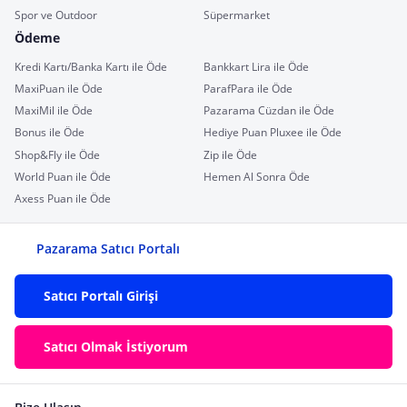
Spor ve Outdoor
Süpermarket
Ödeme
Kredi Kartı/Banka Kartı ile Öde
Bankkart Lira ile Öde
MaxiPuan ile Öde
ParafPara ile Öde
MaxiMil ile Öde
Pazarama Cüzdan ile Öde
Bonus ile Öde
Hediye Puan Pluxee ile Öde
Shop&Fly ile Öde
Zip ile Öde
World Puan ile Öde
Hemen Al Sonra Öde
Axess Puan ile Öde
Pazarama Satıcı Portalı
Satıcı Portalı Girişi
Satıcı Olmak İstiyorum