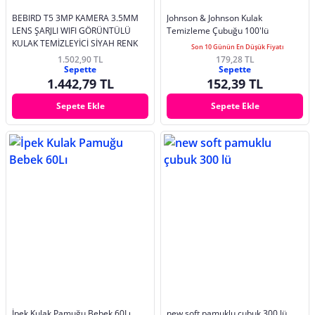
BEBIRD T5 3MP KAMERA 3.5MM
Johnson & Johnson Kulak
LENS ŞARJLI WIFI GÖRÜNTÜLÜ
Temizleme Çubuğu 100'lü
KULAK TEMİZLEYİCİ SİYAH RENK
Son 10 Günün En Düşük Fiyatı
1.502,90 TL
179,28 TL
Sepette
Sepette
1.442,79 TL
152,39 TL
Sepete Ekle
Sepete Ekle
İpek Kulak Pamuğu Bebek 60Lı
new soft pamuklu çubuk 300 lü