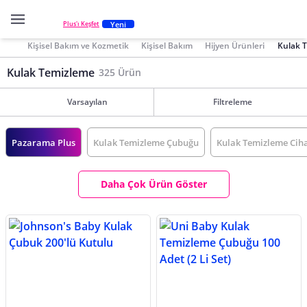
Yeni
Plus'ı Keşfet
Kişisel Bakım ve Kozmetik
Kişisel Bakım
Hijyen Ürünleri
Kulak 
Kulak Temizleme
325 Ürün
Varsayılan
Filtreleme
Pazarama Plus
Kulak Temizleme Çubuğu
Kulak Temizleme Ciha
Daha Çok Ürün Göster