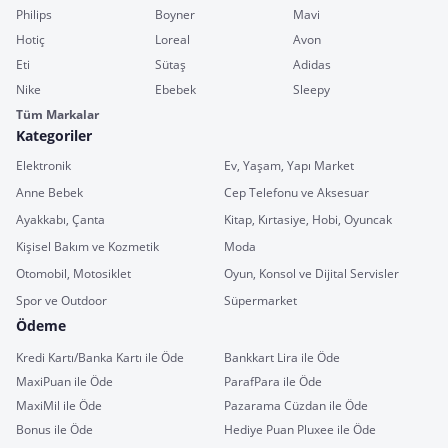
Philips
Boyner
Mavi
Hotiç
Loreal
Avon
Eti
Sütaş
Adidas
Nike
Ebebek
Sleepy
Tüm Markalar
Kategoriler
Elektronik
Ev, Yaşam, Yapı Market
Anne Bebek
Cep Telefonu ve Aksesuar
Ayakkabı, Çanta
Kitap, Kırtasiye, Hobi, Oyuncak
Kişisel Bakım ve Kozmetik
Moda
Otomobil, Motosiklet
Oyun, Konsol ve Dijital Servisler
Spor ve Outdoor
Süpermarket
Ödeme
Kredi Kartı/Banka Kartı ile Öde
Bankkart Lira ile Öde
MaxiPuan ile Öde
ParafPara ile Öde
MaxiMil ile Öde
Pazarama Cüzdan ile Öde
Bonus ile Öde
Hediye Puan Pluxee ile Öde