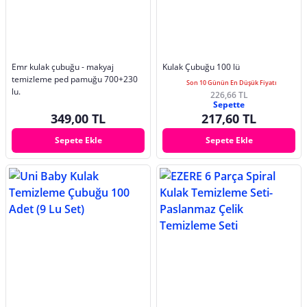
Emr kulak çubuğu - makyaj
Kulak Çubuğu 100 lü
temizleme ped pamuğu 700+230
Son 10 Günün En Düşük Fiyatı
lu.
226,66 TL
Sepette
349,00 TL
217,60 TL
Sepete Ekle
Sepete Ekle