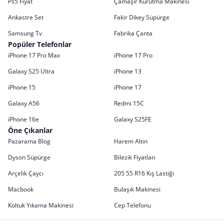
Ps5 Fiyat
Çamaşır Kurutma Makinesi
Ankastre Set
Fakir Dikey Süpürge
Samsung Tv
Fabrika Çanta
Popüler Telefonlar
iPhone 17 Pro Max
iPhone 17 Pro
Galaxy S25 Ultra
iPhone 13
iPhone 15
iPhone 17
Galaxy A56
Redmi 15C
iPhone 16e
Galaxy S25FE
Öne Çıkanlar
Pazarama Blog
Harem Altın
Dyson Süpürge
Bilezik Fiyatları
Arçelik Çaycı
205 55 R16 Kış Lastiği
Macbook
Bulaşık Makinesi
Koltuk Yıkama Makinesi
Cep Telefonu