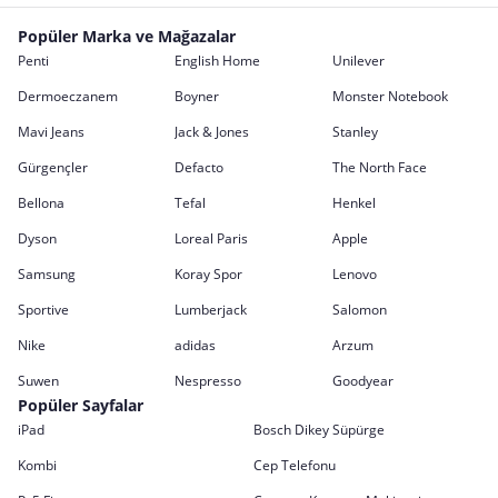
Popüler Marka ve Mağazalar
Penti
English Home
Unilever
Dermoeczanem
Boyner
Monster Notebook
Mavi Jeans
Jack & Jones
Stanley
Gürgençler
Defacto
The North Face
Bellona
Tefal
Henkel
Dyson
Loreal Paris
Apple
Samsung
Koray Spor
Lenovo
Sportive
Lumberjack
Salomon
Nike
adidas
Arzum
Suwen
Nespresso
Goodyear
Popüler Sayfalar
iPad
Bosch Dikey Süpürge
Kombi
Cep Telefonu