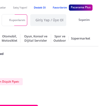
Pazarama Plus
satlar
Satış Yapın!
Destek Ol
Favorilerim
Giriş Yap / Üye Ol
Sepetim
Kuponlarım
Otomobil,
Oyun, Konsol ve
Spor ve
Süpermarket
Motosiklet
Dijital Servisler
Outdoor
Ped
 Düşük Fiyatı