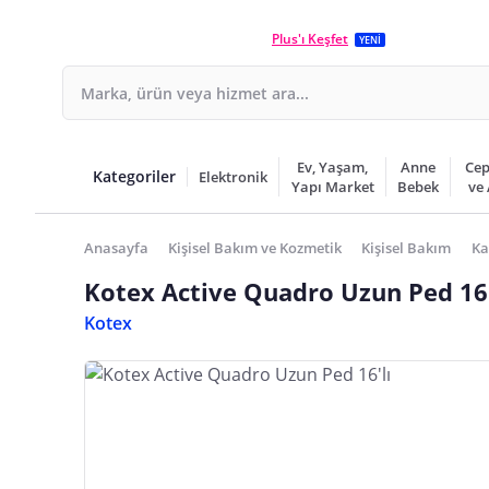
Plus'ı Keşfet
YENİ
Ev, Yaşam,
Anne
Cep
Kategoriler
Elektronik
Yapı Market
Bebek
ve
Anasayfa
Kişisel Bakım ve Kozmetik
Kişisel Bakım
Ka
Kotex Active Quadro Uzun Ped 16'
Kotex