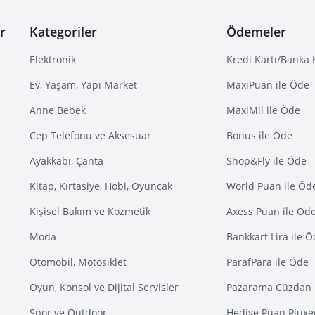
r
Kategoriler
Ödemeler
Elektronik
Kredi Kartı/Banka 
Ev, Yaşam, Yapı Market
MaxiPuan ile Öde
Anne Bebek
MaxiMil ile Öde
Cep Telefonu ve Aksesuar
Bonus ile Öde
Ayakkabı, Çanta
Shop&Fly ile Öde
Kitap, Kırtasiye, Hobi, Oyuncak
World Puan ile Öd
Kişisel Bakım ve Kozmetik
Axess Puan ile Öd
Moda
Bankkart Lira ile 
Otomobil, Motosiklet
ParafPara ile Öde
Oyun, Konsol ve Dijital Servisler
Pazarama Cüzdan 
Spor ve Outdoor
Hediye Puan Pluxe