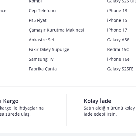
Kombi
Galaxy S25 Ul
ace
Cep Telefonu
iPhone 13
Ps5 Fiyat
iPhone 15
Çamaşır Kurutma Makinesi
iPhone 17
Ankastre Set
Galaxy A56
Fakir Dikey Süpürge
Redmi 15C
Samsung Tv
iPhone 16e
Fabrika Çanta
Galaxy S25FE
lı Kargo
Kolay İade
 kargo ile ihtiyaçlarına
Satın aldığın ürünü kolay
sa sürede ulaş.
iade edebilirsin.