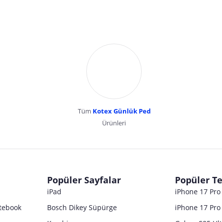
Tüm
Kotex Günlük Ped
Ürünleri
dır. Pazarama, bu içeriklerden dolayı herhangi bir sorumluluk kabul etmemektedir.
Popüler Sayfalar
Popüler Te
iPad
iPhone 17 Pr
tebook
Bosch Dikey Süpürge
iPhone 17 Pro