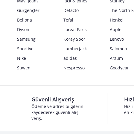
Mavi Jeans
Jack & Jones
Stanley
Gürgençler
Defacto
The North F
Bellona
Tefal
Henkel
Dyson
Loreal Paris
Apple
Samsung
Koray Spor
Lenovo
Sportive
Lumberjack
Salomon
Nike
adidas
Arzum
Suwen
Nespresso
Goodyear
Güvenli Alışveriş
Hız
Ödeme ve adres bilgilerini
Hızlı
kaydederek güvenli alış
en kı
veriş.