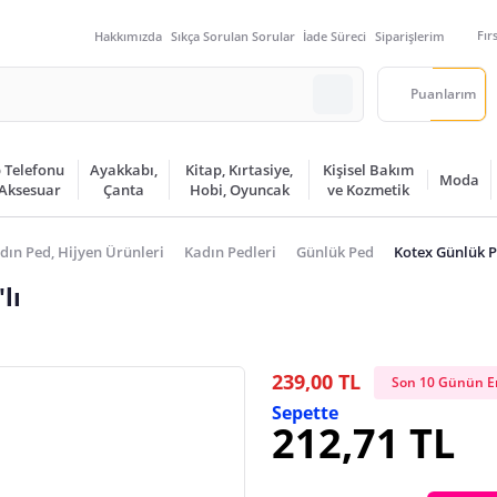
Fır
Hakkımızda
Sıkça Sorulan Sorular
İade Süreci
Siparişlerim
Puanlarım
 Telefonu
Ayakkabı,
Kitap, Kırtasiye,
Kişisel Bakım
Moda
 Aksesuar
Çanta
Hobi, Oyuncak
ve Kozmetik
dın Ped, Hijyen Ürünleri
Kadın Pedleri
Günlük Ped
Kotex Günlük 
lı
239,00 TL
Son 10 Günün En
Sepette
212,71 TL