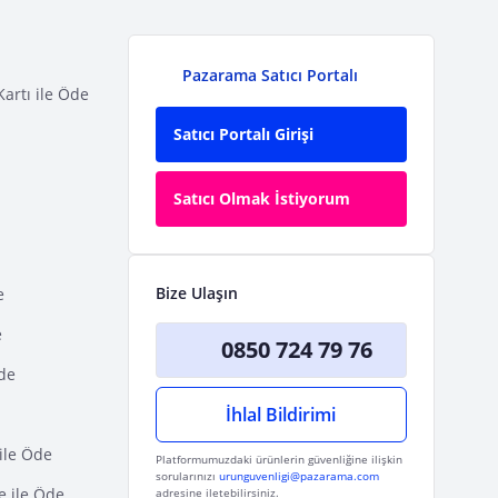
Pazarama Satıcı Portalı
Kartı ile Öde
Satıcı Portalı Girişi
Satıcı Olmak İstiyorum
Bize Ulaşın
e
e
0850 724 79 76
Öde
İhlal Bildirimi
ile Öde
Platformumuzdaki ürünlerin güvenliğine ilişkin
sorularınızı
urunguvenligi@pazarama.com
e ile Öde
adresine iletebilirsiniz.