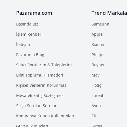
Pazarama.com
Trend Markala
Basında Biz
Samsung
İşlem Rehberi
Apple
İletişim
Xiaomi
Pazarama Blog
Philips
Satıcı Sorularım & Taleplerim
Boyner
Bilgi Toplumu Hizmetleri
Mavi
Kişisel Verilerin Korunması
Hotiç
Mesafeli Satış Sözleşmesi
Loreal
Sıkça Sorulan Sorular
Avon
Kampanya Kupon Kullanımları
Eti
Güvenlik İpuçları
Sütaş