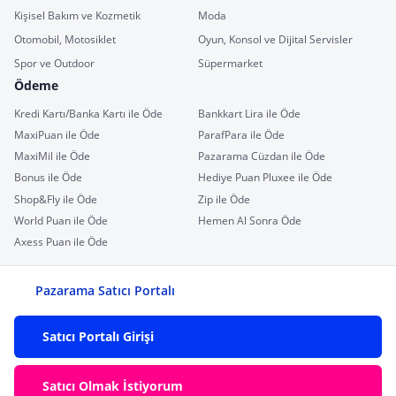
Kişisel Bakım ve Kozmetik
Moda
Otomobil, Motosiklet
Oyun, Konsol ve Dijital Servisler
Spor ve Outdoor
Süpermarket
Ödeme
Kredi Kartı/Banka Kartı ile Öde
Bankkart Lira ile Öde
MaxiPuan ile Öde
ParafPara ile Öde
MaxiMil ile Öde
Pazarama Cüzdan ile Öde
Bonus ile Öde
Hediye Puan Pluxee ile Öde
Shop&Fly ile Öde
Zip ile Öde
World Puan ile Öde
Hemen Al Sonra Öde
Axess Puan ile Öde
Pazarama Satıcı Portalı
Satıcı Portalı Girişi
Satıcı Olmak İstiyorum