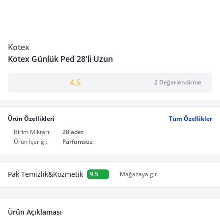
Kotex
Kotex Günlük Ped 28'li Uzun
4.5
2 Değerlendirme
Ürün Özellikleri
Tüm Özellikler
Birim Miktarı:
28 adet
Ürün İçeriği:
Parfümsüz
Pak Temizlik&Kozmetik
9.5
Mağazaya git
Ürün Açıklaması