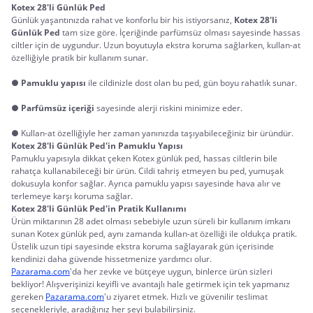
Kotex 28'li Günlük Ped
Günlük yaşantınızda rahat ve konforlu bir his istiyorsanız, 
Kotex 28'li 
Günlük Ped
 tam size göre. İçeriğinde parfümsüz olması sayesinde hassas 
ciltler için de uygundur. Uzun boyutuyla ekstra koruma sağlarken, kullan-at 
özelliğiyle pratik bir kullanım sunar.
●
Pamuklu yapısı
ile cildinizle dost olan bu ped, gün boyu rahatlık sunar.
●
Parfümsüz içeriği
sayesinde alerji riskini minimize eder.
● Kullan-at özelliğiyle her zaman yanınızda taşıyabileceğiniz bir üründür.
Kotex 28'li Günlük Ped'in Pamuklu Yapısı
Pamuklu yapısıyla dikkat çeken Kotex günlük ped, hassas ciltlerin bile 
rahatça kullanabileceği bir ürün. Cildi tahriş etmeyen bu ped, yumuşak 
dokusuyla konfor sağlar. Ayrıca pamuklu yapısı sayesinde hava alır ve 
terlemeye karşı koruma sağlar.
Kotex 28'li Günlük Ped'in Pratik Kullanımı
Ürün miktarının 28 adet olması sebebiyle uzun süreli bir kullanım imkanı 
sunan Kotex günlük ped, aynı zamanda kullan-at özelliği ile oldukça pratik. 
Üstelik uzun tipi sayesinde ekstra koruma sağlayarak gün içerisinde 
kendinizi daha güvende hissetmenize yardımcı olur.
Pazarama.com
'da her zevke ve bütçeye uygun, binlerce ürün sizleri 
bekliyor! Alışverişinizi keyifli ve avantajlı hale getirmek için tek yapmanız 
gereken 
Pazarama.com
'u ziyaret etmek. Hızlı ve güvenilir teslimat 
seçenekleriyle, aradığınız her şeyi bulabilirsiniz.