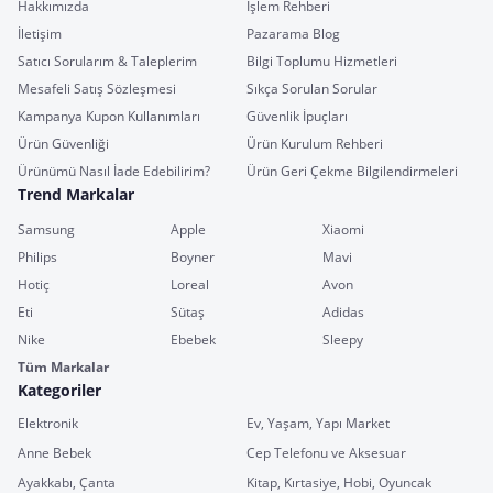
Hakkımızda
İşlem Rehberi
İletişim
Pazarama Blog
Satıcı Sorularım & Taleplerim
Bilgi Toplumu Hizmetleri
Mesafeli Satış Sözleşmesi
Sıkça Sorulan Sorular
Kampanya Kupon Kullanımları
Güvenlik İpuçları
Ürün Güvenliği
Ürün Kurulum Rehberi
Ürünümü Nasıl İade Edebilirim?
Ürün Geri Çekme Bilgilendirmeleri
Trend Markalar
Samsung
Apple
Xiaomi
Philips
Boyner
Mavi
Hotiç
Loreal
Avon
Eti
Sütaş
Adidas
Nike
Ebebek
Sleepy
Tüm Markalar
Kategoriler
Elektronik
Ev, Yaşam, Yapı Market
Anne Bebek
Cep Telefonu ve Aksesuar
Ayakkabı, Çanta
Kitap, Kırtasiye, Hobi, Oyuncak