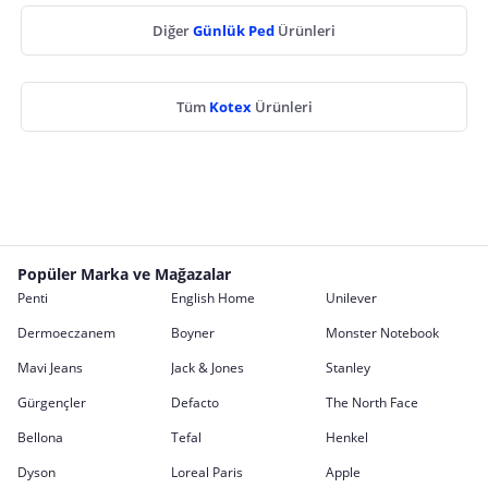
Diğer
Günlük Ped
Ürünleri
Tüm
Kotex
Ürünleri
Popüler Marka ve Mağazalar
Penti
English Home
Unilever
Dermoeczanem
Boyner
Monster Notebook
Mavi Jeans
Jack & Jones
Stanley
Gürgençler
Defacto
The North Face
Bellona
Tefal
Henkel
Dyson
Loreal Paris
Apple