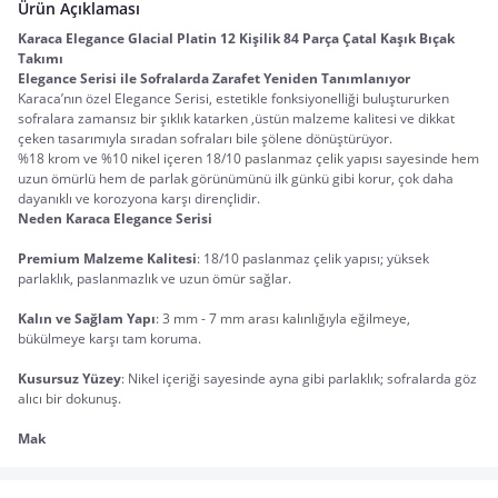
Ürün Açıklaması
Karaca Elegance Glacial Platin 12 Kişilik 84 Parça Çatal Kaşık Bıçak 
Takımı
Elegance Serisi ile Sofralarda Zarafet Yeniden Tanımlanıyor
Karaca’nın özel Elegance Serisi, estetikle fonksiyonelliği buluştururken 
sofralara zamansız bir şıklık katarken ,üstün malzeme kalitesi ve dikkat 
çeken tasarımıyla sıradan sofraları bile şölene dönüştürüyor.
%18 krom ve %10 nikel içeren 18/10 paslanmaz çelik yapısı sayesinde hem 
uzun ömürlü hem de parlak görünümünü ilk günkü gibi korur, çok daha 
dayanıklı ve korozyona karşı dirençlidir.
Neden Karaca Elegance Serisi
Premium Malzeme Kalitesi
: 18/10 paslanmaz çelik yapısı; yüksek 
parlaklık, paslanmazlık ve uzun ömür sağlar.
Kalın ve Sağlam Yapı
: 3 mm - 7 mm arası kalınlığıyla eğilmeye, 
bükülmeye karşı tam koruma.
Kusursuz Yüzey
: Nikel içeriği sayesinde ayna gibi parlaklık; sofralarda göz 
alıcı bir dokunuş.
Mak