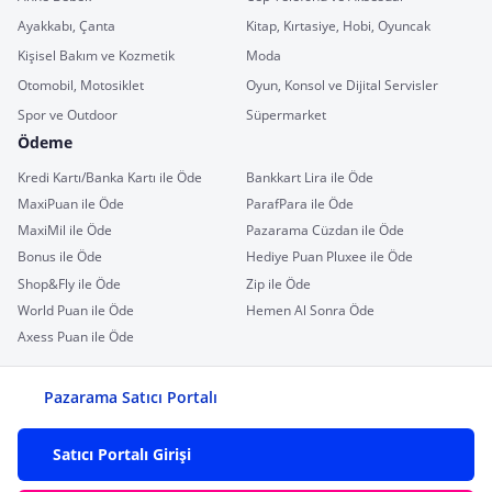
Ayakkabı, Çanta
Kitap, Kırtasiye, Hobi, Oyuncak
Kişisel Bakım ve Kozmetik
Moda
Otomobil, Motosiklet
Oyun, Konsol ve Dijital Servisler
Spor ve Outdoor
Süpermarket
Ödeme
Kredi Kartı/Banka Kartı ile Öde
Bankkart Lira ile Öde
MaxiPuan ile Öde
ParafPara ile Öde
MaxiMil ile Öde
Pazarama Cüzdan ile Öde
Bonus ile Öde
Hediye Puan Pluxee ile Öde
Shop&Fly ile Öde
Zip ile Öde
World Puan ile Öde
Hemen Al Sonra Öde
Axess Puan ile Öde
Pazarama Satıcı Portalı
Satıcı Portalı Girişi