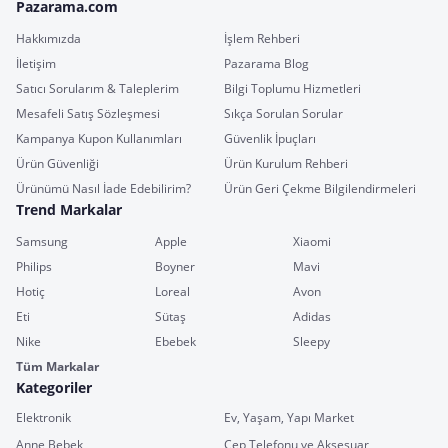
Pazarama.com
Hakkımızda
İşlem Rehberi
İletişim
Pazarama Blog
Satıcı Sorularım & Taleplerim
Bilgi Toplumu Hizmetleri
Mesafeli Satış Sözleşmesi
Sıkça Sorulan Sorular
Kampanya Kupon Kullanımları
Güvenlik İpuçları
Ürün Güvenliği
Ürün Kurulum Rehberi
Ürünümü Nasıl İade Edebilirim?
Ürün Geri Çekme Bilgilendirmeleri
Trend Markalar
Samsung
Apple
Xiaomi
Philips
Boyner
Mavi
Hotiç
Loreal
Avon
Eti
Sütaş
Adidas
Nike
Ebebek
Sleepy
Tüm Markalar
Kategoriler
Elektronik
Ev, Yaşam, Yapı Market
Anne Bebek
Cep Telefonu ve Aksesuar