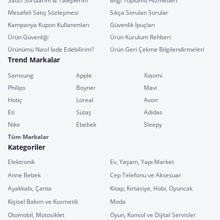
Satıcı Sorularım & Taleplerim
Bilgi Toplumu Hizmetleri
Mesafeli Satış Sözleşmesi
Sıkça Sorulan Sorular
Kampanya Kupon Kullanımları
Güvenlik İpuçları
Ürün Güvenliği
Ürün Kurulum Rehberi
Ürünümü Nasıl İade Edebilirim?
Ürün Geri Çekme Bilgilendirmeleri
Trend Markalar
Samsung
Apple
Xiaomi
Philips
Boyner
Mavi
Hotiç
Loreal
Avon
Eti
Sütaş
Adidas
Nike
Ebebek
Sleepy
Tüm Markalar
Kategoriler
Elektronik
Ev, Yaşam, Yapı Market
Anne Bebek
Cep Telefonu ve Aksesuar
Ayakkabı, Çanta
Kitap, Kırtasiye, Hobi, Oyuncak
Kişisel Bakım ve Kozmetik
Moda
Otomobil, Motosiklet
Oyun, Konsol ve Dijital Servisler