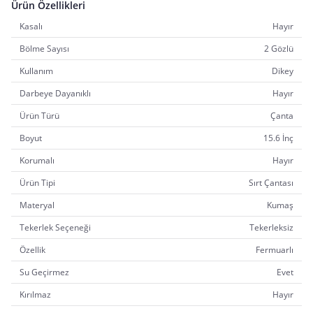
Ürün Özellikleri
Kasalı
Hayır
Bölme Sayısı
2 Gözlü
Kullanım
Dikey
Darbeye Dayanıklı
Hayır
Ürün Türü
Çanta
Boyut
15.6 İnç
Korumalı
Hayır
Ürün Tipi
Sırt Çantası
Materyal
Kumaş
Tekerlek Seçeneği
Tekerleksiz
Özellik
Fermuarlı
Su Geçirmez
Evet
Kırılmaz
Hayır