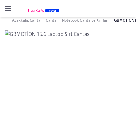
Yeni
Plus'ı Keşfet
Ayakkabı, Çanta
Çanta
Notebook Çanta ve Kılıfları
GBMOTİON No