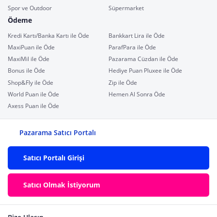
Spor ve Outdoor
Süpermarket
Ödeme
Kredi Kartı/Banka Kartı ile Öde
Bankkart Lira ile Öde
MaxiPuan ile Öde
ParafPara ile Öde
MaxiMil ile Öde
Pazarama Cüzdan ile Öde
Bonus ile Öde
Hediye Puan Pluxee ile Öde
Shop&Fly ile Öde
Zip ile Öde
World Puan ile Öde
Hemen Al Sonra Öde
Axess Puan ile Öde
Pazarama Satıcı Portalı
Satıcı Portalı Girişi
Satıcı Olmak İstiyorum