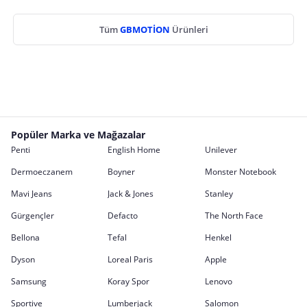
Tüm
GBMOTİON
Ürünleri
Popüler Marka ve Mağazalar
Penti
English Home
Unilever
Dermoeczanem
Boyner
Monster Notebook
Mavi Jeans
Jack & Jones
Stanley
Gürgençler
Defacto
The North Face
Bellona
Tefal
Henkel
Dyson
Loreal Paris
Apple
Samsung
Koray Spor
Lenovo
Sportive
Lumberjack
Salomon