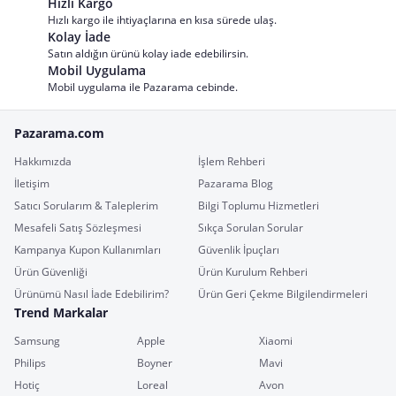
Hızlı Kargo
Hızlı kargo ile ihtiyaçlarına en kısa sürede ulaş.
Kolay İade
Satın aldığın ürünü kolay iade edebilirsin.
Mobil Uygulama
Mobil uygulama ile Pazarama cebinde.
Pazarama.com
Hakkımızda
İşlem Rehberi
İletişim
Pazarama Blog
Satıcı Sorularım & Taleplerim
Bilgi Toplumu Hizmetleri
Mesafeli Satış Sözleşmesi
Sıkça Sorulan Sorular
Kampanya Kupon Kullanımları
Güvenlik İpuçları
Ürün Güvenliği
Ürün Kurulum Rehberi
Ürünümü Nasıl İade Edebilirim?
Ürün Geri Çekme Bilgilendirmeleri
Trend Markalar
Samsung
Apple
Xiaomi
Philips
Boyner
Mavi
Hotiç
Loreal
Avon