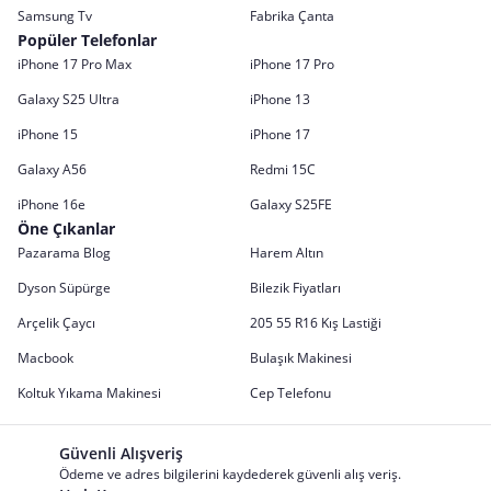
Samsung Tv
Fabrika Çanta
Popüler Telefonlar
iPhone 17 Pro Max
iPhone 17 Pro
Galaxy S25 Ultra
iPhone 13
iPhone 15
iPhone 17
Galaxy A56
Redmi 15C
iPhone 16e
Galaxy S25FE
Öne Çıkanlar
Pazarama Blog
Harem Altın
Dyson Süpürge
Bilezik Fiyatları
Arçelik Çaycı
205 55 R16 Kış Lastiği
Macbook
Bulaşık Makinesi
Koltuk Yıkama Makinesi
Cep Telefonu
Güvenli Alışveriş
Ödeme ve adres bilgilerini kaydederek güvenli alış veriş.