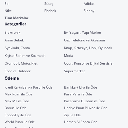
Eti
Sütaş
Adidas
Nike
Ebebek
Sleepy
Tüm Markalar
Kategoriler
Elektronik
Ev, Yaşam, Yapı Market
Anne Bebek
Cep Telefonu ve Aksesuar
Ayakkabı, Çanta
Kitap, Kırtasiye, Hobi, Oyuncak
Kişisel Bakım ve Kozmetik
Moda
Otomobil, Motosiklet
Oyun, Konsol ve Dijital Servisler
Spor ve Outdoor
Süpermarket
Ödeme
Kredi Kartı/Banka Kartı ile Öde
Bankkart Lira ile Öde
MaxiPuan ile Öde
ParafPara ile Öde
MaxiMil ile Öde
Pazarama Cüzdan ile Öde
Bonus ile Öde
Hediye Puan Pluxee ile Öde
Shop&Fly ile Öde
Zip ile Öde
World Puan ile Öde
Hemen Al Sonra Öde