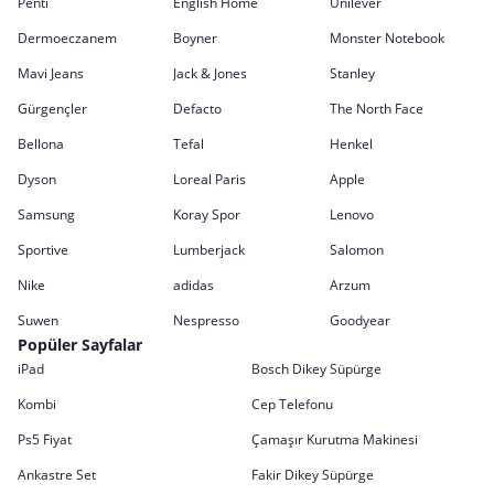
Penti
English Home
Unilever
Dermoeczanem
Boyner
Monster Notebook
Mavi Jeans
Jack & Jones
Stanley
Gürgençler
Defacto
The North Face
Bellona
Tefal
Henkel
Dyson
Loreal Paris
Apple
Samsung
Koray Spor
Lenovo
Sportive
Lumberjack
Salomon
Nike
adidas
Arzum
Suwen
Nespresso
Goodyear
Popüler Sayfalar
iPad
Bosch Dikey Süpürge
Kombi
Cep Telefonu
Ps5 Fiyat
Çamaşır Kurutma Makinesi
Ankastre Set
Fakir Dikey Süpürge