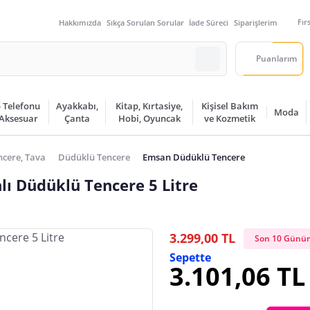
Fır
Hakkımızda
Sıkça Sorulan Sorular
İade Süreci
Siparişlerim
Puanlarım
 Telefonu
Ayakkabı,
Kitap, Kırtasiye,
Kişisel Bakım
Moda
 Aksesuar
Çanta
Hobi, Oyuncak
ve Kozmetik
ncere, Tava
Düdüklü Tencere
Emsan Düdüklü Tencere
ı Düdüklü Tencere 5 Litre
3.299,00 TL
Son 10 Günün
Sepette
3.101,06 TL