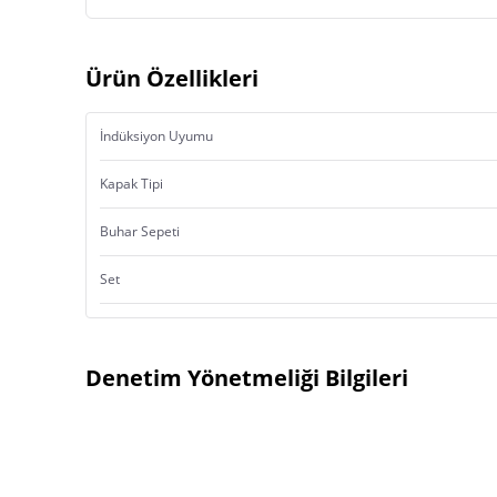
Ürün Özellikleri
İndüksiyon Uyumu
Kapak Tipi
Buhar Sepeti
Set
Denetim Yönetmeliği Bilgileri
Ürün Menşei:
Türkiye’de Yerleşik İmalatçı
İsmi