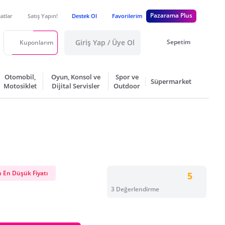
Pazarama Plus
satlar
Satış Yapın!
Destek Ol
Favorilerim
Giriş Yap / Üye Ol
Sepetim
Kuponlarım
Otomobil,
Oyun, Konsol ve
Spor ve
Süpermarket
Motosiklet
Dijital Servisler
Outdoor
 En Düşük Fiyatı
5
3 Değerlendirme