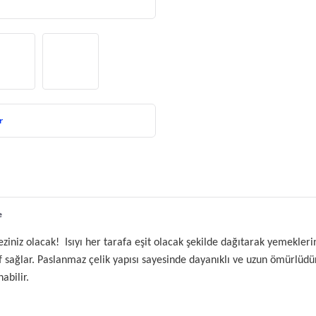
r
e
niz olacak!  Isıyı her tarafa eşit olacak şekilde dağıtarak yemeklerin
sağlar. Paslanmaz çelik yapısı sayesinde dayanıklı ve uzun ömürlüdür.
abilir.