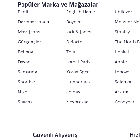
Popüler Marka ve Mağazalar
Penti
English Home
Unilever
Dermoeczanem
Boyner
Monster No
Mavi Jeans
Jack & Jones
Stanley
Gürgençler
Defacto
The North F
Bellona
Tefal
Henkel
Dyson
Loreal Paris
Apple
Samsung
Koray Spor
Lenovo
Sportive
Lumberjack
Salomon
Nike
adidas
Arzum
Suwen
Nespresso
Goodyear
Güvenli Alışveriş
Hız