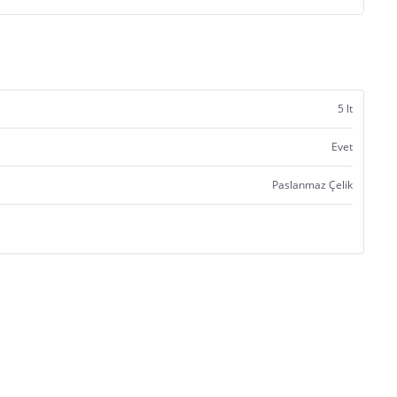
5 lt
Evet
Paslanmaz Çelik
Satıcı bilgi girişi yapmamıştır.
Satıcı bilgi girişi yapmamıştır.