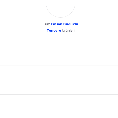
Tüm
Emsan Düdüklü
Tencere
Ürünleri
dır. Pazarama, bu içeriklerden dolayı herhangi bir sorumluluk kabul etmemektedir.