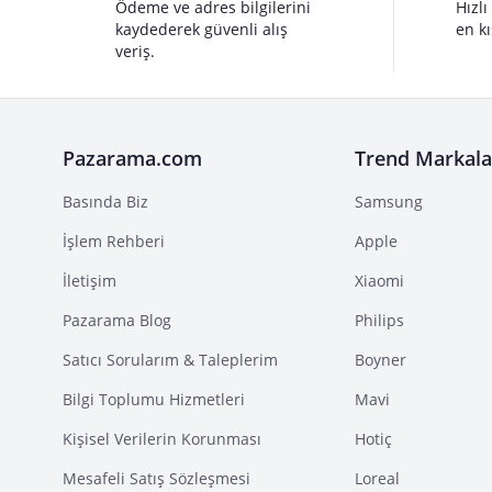
Ödeme ve adres bilgilerini
Hızlı
kaydederek güvenli alış
en kı
veriş.
Pazarama.com
Trend Markala
Basında Biz
Samsung
İşlem Rehberi
Apple
İletişim
Xiaomi
Pazarama Blog
Philips
Satıcı Sorularım & Taleplerim
Boyner
Bilgi Toplumu Hizmetleri
Mavi
Kişisel Verilerin Korunması
Hotiç
Mesafeli Satış Sözleşmesi
Loreal