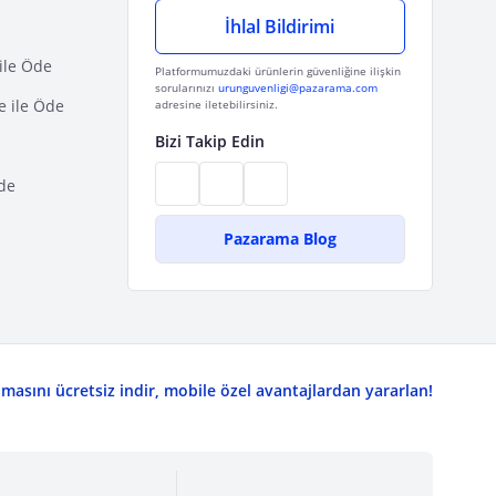
İhlal Bildirimi
ile Öde
Platformumuzdaki ürünlerin güvenliğine ilişkin
sorularınızı
urunguvenligi@pazarama.com
e ile Öde
adresine iletebilirsiniz.
Bizi Takip Edin
de
Pazarama Blog
asını ücretsiz indir, mobile özel avantajlardan yararlan!