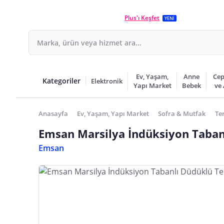
Plus'ı Keşfet
YENİ
Ev, Yaşam,
Anne
Cep
Kategoriler
Elektronik
Yapı Market
Bebek
ve
Anasayfa
Ev, Yaşam, Yapı Market
Sofra & Mutfak
Te
Emsan Marsilya İndüksiyon Tabanl
Emsan