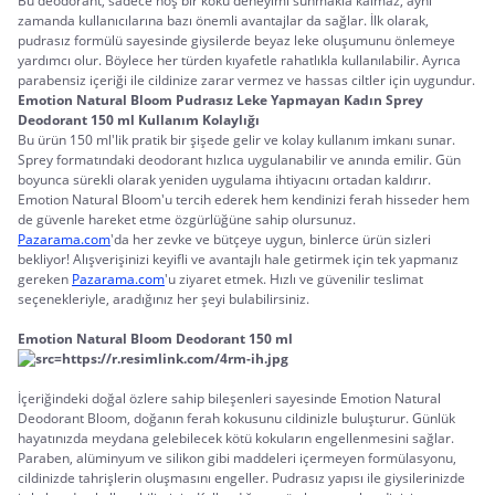
Bu deodorant, sadece hoş bir koku deneyimi sunmakla kalmaz, aynı 
zamanda kullanıcılarına bazı önemli avantajlar da sağlar. İlk olarak, 
pudrasız formülü sayesinde giysilerde beyaz leke oluşumunu önlemeye 
yardımcı olur. Böylece her türden kıyafetle rahatlıkla kullanılabilir. Ayrıca 
parabensiz içeriği ile cildinize zarar vermez ve hassas ciltler için uygundur.
Emotion Natural Bloom Pudrasız Leke Yapmayan Kadın Sprey 
Deodorant 150 ml Kullanım Kolaylığı
Bu ürün 150 ml'lik pratik bir şişede gelir ve kolay kullanım imkanı sunar. 
Sprey formatındaki deodorant hızlıca uygulanabilir ve anında emilir. Gün 
boyunca sürekli olarak yeniden uygulama ihtiyacını ortadan kaldırır. 
Emotion Natural Bloom'u tercih ederek hem kendinizi ferah hisseder hem 
de güvenle hareket etme özgürlüğüne sahip olursunuz.
Pazarama.com
'da her zevke ve bütçeye uygun, binlerce ürün sizleri 
bekliyor! Alışverişinizi keyifli ve avantajlı hale getirmek için tek yapmanız 
gereken 
Pazarama.com
'u ziyaret etmek. Hızlı ve güvenilir teslimat 
seçenekleriyle, aradığınız her şeyi bulabilirsiniz.
Emotion Natural Bloom Deodorant 150 ml
İçeriğindeki doğal özlere sahip bileşenleri sayesinde Emotion Natural 
Deodorant Bloom, doğanın ferah kokusunu cildinizle buluşturur. Günlük 
hayatınızda meydana gelebilecek kötü kokuların engellenmesini sağlar. 
Paraben, alüminyum ve silikon gibi maddeleri içermeyen formülasyonu, 
cildinizde tahrişlerin oluşmasını engeller. Pudrasız yapısı ile giysilerinizde 