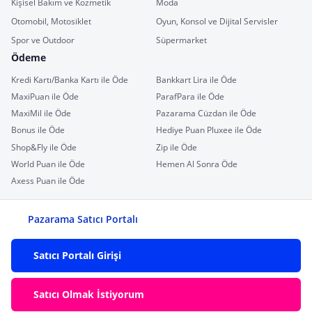
Kişisel Bakım ve Kozmetik
Moda
Otomobil, Motosiklet
Oyun, Konsol ve Dijital Servisler
Spor ve Outdoor
Süpermarket
Ödeme
Kredi Kartı/Banka Kartı ile Öde
Bankkart Lira ile Öde
MaxiPuan ile Öde
ParafPara ile Öde
MaxiMil ile Öde
Pazarama Cüzdan ile Öde
Bonus ile Öde
Hediye Puan Pluxee ile Öde
Shop&Fly ile Öde
Zip ile Öde
World Puan ile Öde
Hemen Al Sonra Öde
Axess Puan ile Öde
Pazarama Satıcı Portalı
Satıcı Portalı Girişi
Satıcı Olmak İstiyorum