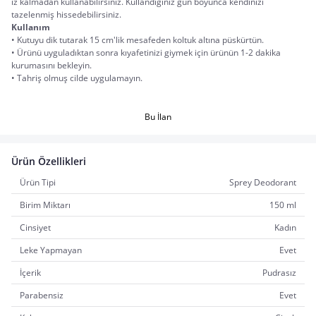
iz kalmadan kullanabilirsiniz. Kullandığınız gün boyunca kendinizi 
tazelenmiş hissedebilirsiniz.
Kullanım
• Kutuyu dik tutarak 15 cm'lik mesafeden koltuk altına püskürtün.
• Ürünü uyguladıktan sonra kıyafetinizi giymek için ürünün 1-2 dakika 
kurumasını bekleyin.
• Tahriş olmuş cilde uygulamayın.
 Bu İlan 
Ürün Özellikleri
Ürün Tipi
Sprey Deodorant
Birim Miktarı
150 ml
Cinsiyet
Kadın
Leke Yapmayan
Evet
İçerik
Pudrasız
Parabensiz
Evet