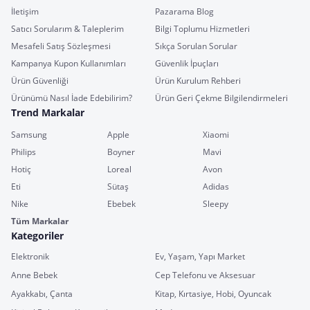
İletişim
Pazarama Blog
Satıcı Sorularım & Taleplerim
Bilgi Toplumu Hizmetleri
Mesafeli Satış Sözleşmesi
Sıkça Sorulan Sorular
Kampanya Kupon Kullanımları
Güvenlik İpuçları
Ürün Güvenliği
Ürün Kurulum Rehberi
Ürünümü Nasıl İade Edebilirim?
Ürün Geri Çekme Bilgilendirmeleri
Trend Markalar
Samsung
Apple
Xiaomi
Philips
Boyner
Mavi
Hotiç
Loreal
Avon
Eti
Sütaş
Adidas
Nike
Ebebek
Sleepy
Tüm Markalar
Kategoriler
Elektronik
Ev, Yaşam, Yapı Market
Anne Bebek
Cep Telefonu ve Aksesuar
Ayakkabı, Çanta
Kitap, Kırtasiye, Hobi, Oyuncak