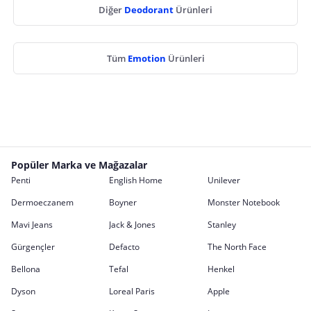
Diğer
Deodorant
Ürünleri
Tüm
Emotion
Ürünleri
Popüler Marka ve Mağazalar
Penti
English Home
Unilever
Dermoeczanem
Boyner
Monster Notebook
Mavi Jeans
Jack & Jones
Stanley
Gürgençler
Defacto
The North Face
Bellona
Tefal
Henkel
Dyson
Loreal Paris
Apple