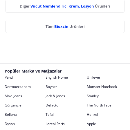
Diğer
Vücut Nemlendirici Krem, Losyon
Ürünleri
Tüm
Bioxcin
Ürünleri
Popüler Marka ve Mağazalar
Penti
English Home
Unilever
Dermoeczanem
Boyner
Monster Notebook
Mavi Jeans
Jack & Jones
Stanley
Gürgençler
Defacto
The North Face
Bellona
Tefal
Henkel
Dyson
Loreal Paris
Apple