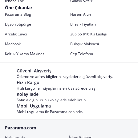
iPhone 16e
Galaxy S25FE
Öne Çıkanlar
Pazarama Blog
Harem Altın
Dyson Süpürge
Bilezik Fiyatları
Arçelik Çaycı
205 55 R16 Kış Lastiği
Macbook
Bulaşık Makinesi
Koltuk Yıkama Makinesi
Cep Telefonu
Güvenli Alışveriş
Ödeme ve adres bilgilerini kaydederek güvenli alış veriş.
Hızlı Kargo
Hızlı kargo ile ihtiyaçlarına en kısa sürede ulaş.
Kolay İade
Satın aldığın ürünü kolay iade edebilirsin.
Mobil Uygulama
Mobil uygulama ile Pazarama cebinde.
Pazarama.com
Hakkımızda
İşlem Rehberi