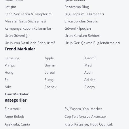
İletişim
Pazarama Blog
Satıcı Sorularım & Taleplerim
Bilgi Toplumu Hizmetleri
Mesafeli Satış Sözleşmesi
Sıkça Sorulan Sorular
Kampanya Kupon Kullanımları
Güvenlik İpuçları
Ürün Güvenliği
Ürün Kurulum Rehberi
Ürünümü Nasıl İade Edebilirim?
Ürün Geri Çekme Bilgilendirmeleri
Trend Markalar
Samsung
Apple
Xiaomi
Philips
Boyner
Mavi
Hotiç
Loreal
Avon
Eti
Sütaş
Adidas
Nike
Ebebek
Sleepy
Tüm Markalar
Kategoriler
Elektronik
Ev, Yaşam, Yapı Market
Anne Bebek
Cep Telefonu ve Aksesuar
Ayakkabı, Çanta
Kitap, Kırtasiye, Hobi, Oyuncak