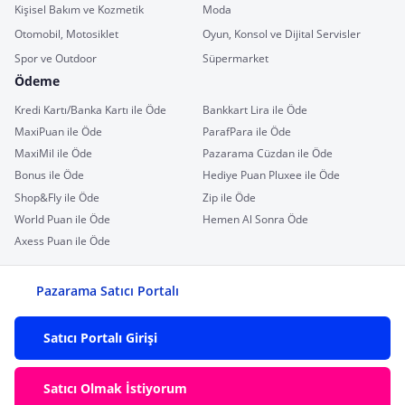
Kişisel Bakım ve Kozmetik
Moda
Otomobil, Motosiklet
Oyun, Konsol ve Dijital Servisler
Spor ve Outdoor
Süpermarket
Ödeme
Kredi Kartı/Banka Kartı ile Öde
Bankkart Lira ile Öde
MaxiPuan ile Öde
ParafPara ile Öde
MaxiMil ile Öde
Pazarama Cüzdan ile Öde
Bonus ile Öde
Hediye Puan Pluxee ile Öde
Shop&Fly ile Öde
Zip ile Öde
World Puan ile Öde
Hemen Al Sonra Öde
Axess Puan ile Öde
Pazarama Satıcı Portalı
Satıcı Portalı Girişi
Satıcı Olmak İstiyorum