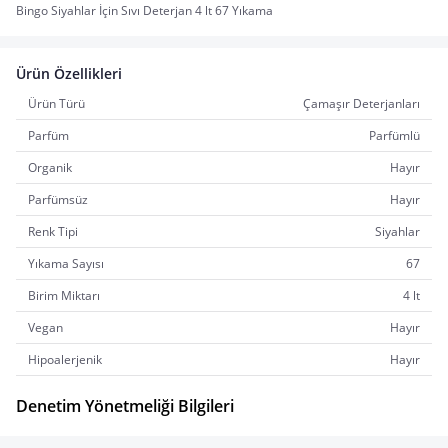
Bingo Siyahlar İçin Sıvı Deterjan 4 lt 67 Yıkama
Ürün Özellikleri
Ürün Türü
Çamaşır Deterjanları
Parfüm
Parfümlü
Organik
Hayır
Parfümsüz
Hayır
Renk Tipi
Siyahlar
Yıkama Sayısı
67
Birim Miktarı
4 lt
Vegan
Hayır
Hipoalerjenik
Hayır
Denetim Yönetmeliği Bilgileri