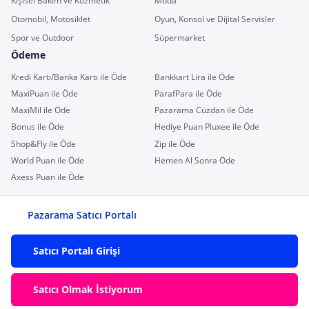
Kişisel Bakım ve Kozmetik
Moda
Otomobil, Motosiklet
Oyun, Konsol ve Dijital Servisler
Spor ve Outdoor
Süpermarket
Ödeme
Kredi Kartı/Banka Kartı ile Öde
Bankkart Lira ile Öde
MaxiPuan ile Öde
ParafPara ile Öde
MaxiMil ile Öde
Pazarama Cüzdan ile Öde
Bonus ile Öde
Hediye Puan Pluxee ile Öde
Shop&Fly ile Öde
Zip ile Öde
World Puan ile Öde
Hemen Al Sonra Öde
Axess Puan ile Öde
Pazarama Satıcı Portalı
Satıcı Portalı Girişi
Satıcı Olmak İstiyorum