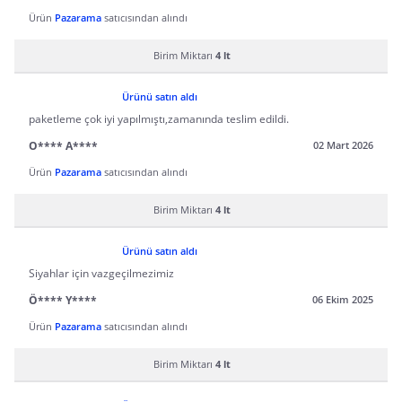
Ürün
Pazarama
satıcısından alındı
Birim Miktarı
4 lt
Ürünü satın aldı
paketleme çok iyi yapılmıştı,zamanında teslim edildi.
O**** A****
02 Mart 2026
Ürün
Pazarama
satıcısından alındı
Birim Miktarı
4 lt
Ürünü satın aldı
Siyahlar için vazgeçilmezimiz
Ö**** Y****
06 Ekim 2025
Ürün
Pazarama
satıcısından alındı
Birim Miktarı
4 lt