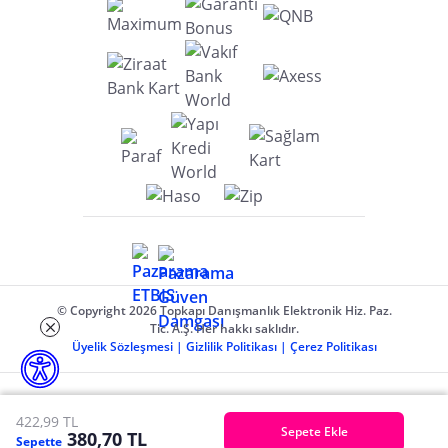
© Copyright 2026 Topkapı Danışmanlık Elektronik Hiz. Paz.
Tic. A.Ş. Her hakkı saklıdır.
Üyelik Sözleşmesi
|
Gizlilik Politikası
|
Çerez Politikası
422,99 TL
Sepete Ekle
380,70 TL
Sepette