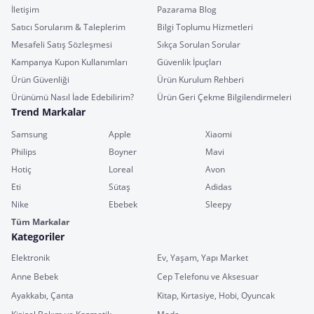
İletişim
Pazarama Blog
Satıcı Sorularım & Taleplerim
Bilgi Toplumu Hizmetleri
Mesafeli Satış Sözleşmesi
Sıkça Sorulan Sorular
Kampanya Kupon Kullanımları
Güvenlik İpuçları
Ürün Güvenliği
Ürün Kurulum Rehberi
Ürünümü Nasıl İade Edebilirim?
Ürün Geri Çekme Bilgilendirmeleri
Trend Markalar
Samsung
Apple
Xiaomi
Philips
Boyner
Mavi
Hotiç
Loreal
Avon
Eti
Sütaş
Adidas
Nike
Ebebek
Sleepy
Tüm Markalar
Kategoriler
Elektronik
Ev, Yaşam, Yapı Market
Anne Bebek
Cep Telefonu ve Aksesuar
Ayakkabı, Çanta
Kitap, Kırtasiye, Hobi, Oyuncak