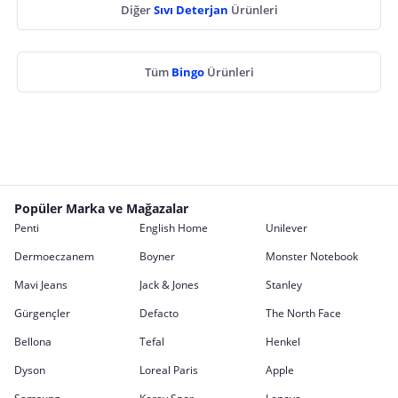
Diğer
Sıvı Deterjan
Ürünleri
Tüm
Bingo
Ürünleri
Popüler Marka ve Mağazalar
Penti
English Home
Unilever
Dermoeczanem
Boyner
Monster Notebook
Mavi Jeans
Jack & Jones
Stanley
Gürgençler
Defacto
The North Face
Bellona
Tefal
Henkel
Dyson
Loreal Paris
Apple