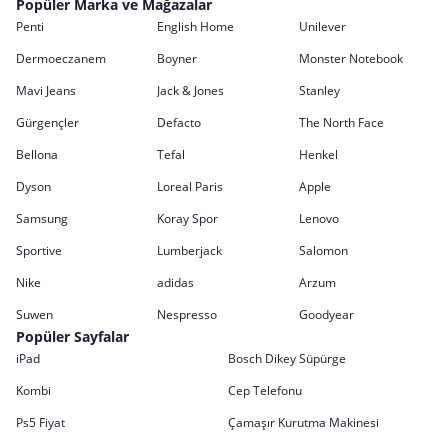
Popüler Marka ve Mağazalar
Penti
English Home
Unilever
Dermoeczanem
Boyner
Monster Notebook
Mavi Jeans
Jack & Jones
Stanley
Gürgençler
Defacto
The North Face
Bellona
Tefal
Henkel
Dyson
Loreal Paris
Apple
Samsung
Koray Spor
Lenovo
Sportive
Lumberjack
Salomon
Nike
adidas
Arzum
Suwen
Nespresso
Goodyear
Popüler Sayfalar
iPad
Bosch Dikey Süpürge
Kombi
Cep Telefonu
Ps5 Fiyat
Çamaşır Kurutma Makinesi