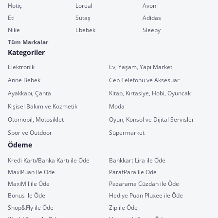
Hotiç
Loreal
Avon
Eti
Sütaş
Adidas
Nike
Ebebek
Sleepy
Tüm Markalar
Kategoriler
Elektronik
Ev, Yaşam, Yapı Market
Anne Bebek
Cep Telefonu ve Aksesuar
Ayakkabı, Çanta
Kitap, Kırtasiye, Hobi, Oyuncak
Kişisel Bakım ve Kozmetik
Moda
Otomobil, Motosiklet
Oyun, Konsol ve Dijital Servisler
Spor ve Outdoor
Süpermarket
Ödeme
Kredi Kartı/Banka Kartı ile Öde
Bankkart Lira ile Öde
MaxiPuan ile Öde
ParafPara ile Öde
MaxiMil ile Öde
Pazarama Cüzdan ile Öde
Bonus ile Öde
Hediye Puan Pluxee ile Öde
Shop&Fly ile Öde
Zip ile Öde