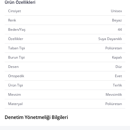
Ürün Özellikleri
Cinsiyet
Unisex
Renk
Beyaz
Beden/Yaş
44
Özellikler
Suya Dayanıklı
Taban Tipi
Poliüretan
Burun Tipi
Kapalı
Desen
Düz
Ortopedik
Evet
Ürün Tipi
Terlik
Mevsim
Mevsimlik
Materyal
Poliüretan
Denetim Yönetmeliği Bilgileri