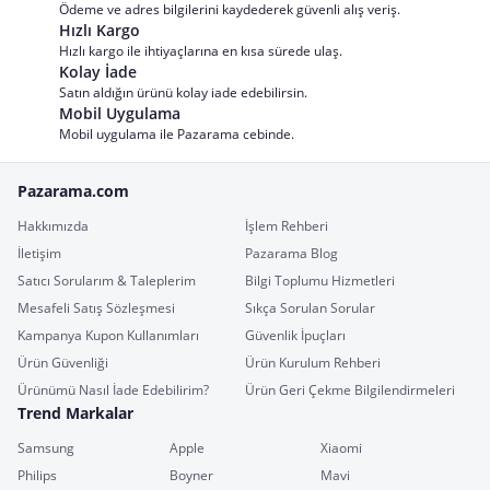
Ödeme ve adres bilgilerini kaydederek güvenli alış veriş.
Hızlı Kargo
Hızlı kargo ile ihtiyaçlarına en kısa sürede ulaş.
Kolay İade
Satın aldığın ürünü kolay iade edebilirsin.
Mobil Uygulama
Mobil uygulama ile Pazarama cebinde.
Pazarama.com
Hakkımızda
İşlem Rehberi
İletişim
Pazarama Blog
Satıcı Sorularım & Taleplerim
Bilgi Toplumu Hizmetleri
Mesafeli Satış Sözleşmesi
Sıkça Sorulan Sorular
Kampanya Kupon Kullanımları
Güvenlik İpuçları
Ürün Güvenliği
Ürün Kurulum Rehberi
Ürünümü Nasıl İade Edebilirim?
Ürün Geri Çekme Bilgilendirmeleri
Trend Markalar
Samsung
Apple
Xiaomi
Philips
Boyner
Mavi