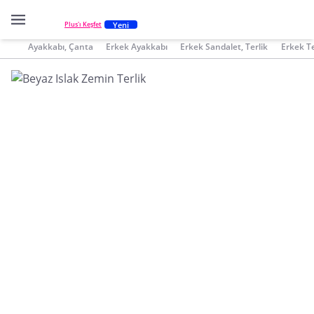
Yeni
Plus'ı Keşfet
Ayakkabı, Çanta
Erkek Ayakkabı
Erkek Sandalet, Terlik
Erkek Te