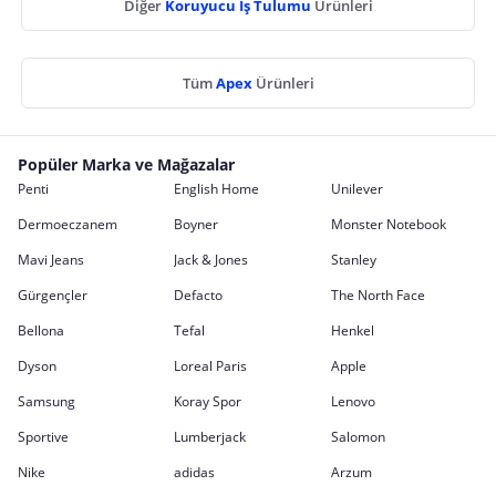
Diğer
Koruyucu İş Tulumu
Ürünleri
Tüm
Apex
Ürünleri
Popüler Marka ve Mağazalar
Penti
English Home
Unilever
Dermoeczanem
Boyner
Monster Notebook
Mavi Jeans
Jack & Jones
Stanley
Gürgençler
Defacto
The North Face
Bellona
Tefal
Henkel
Dyson
Loreal Paris
Apple
Samsung
Koray Spor
Lenovo
Sportive
Lumberjack
Salomon
Nike
adidas
Arzum