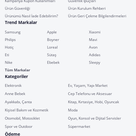
Kampanya Kupon Kullanımları
Güvenlik İpuçları
Ürün Güvenliği
Ürün Kurulum Rehberi
Ürünümü Nasıl İade Edebilirim?
Ürün Geri Çekme Bilgilendirmeleri
Trend Markalar
Samsung
Apple
Xiaomi
Philips
Boyner
Mavi
Hotiç
Loreal
Avon
Eti
Sütaş
Adidas
Nike
Ebebek
Sleepy
Tüm Markalar
Kategoriler
Elektronik
Ev, Yaşam, Yapı Market
Anne Bebek
Cep Telefonu ve Aksesuar
Ayakkabı, Çanta
Kitap, Kırtasiye, Hobi, Oyuncak
Kişisel Bakım ve Kozmetik
Moda
Otomobil, Motosiklet
Oyun, Konsol ve Dijital Servisler
Spor ve Outdoor
Süpermarket
Ödeme