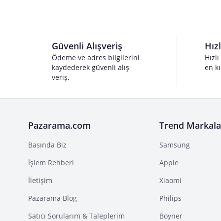
Güvenli Alışveriş
Hız
Ödeme ve adres bilgilerini
Hızlı
kaydederek güvenli alış
en kı
veriş.
Pazarama.com
Trend Markala
Basında Biz
Samsung
İşlem Rehberi
Apple
İletişim
Xiaomi
Pazarama Blog
Philips
Satıcı Sorularım & Taleplerim
Boyner