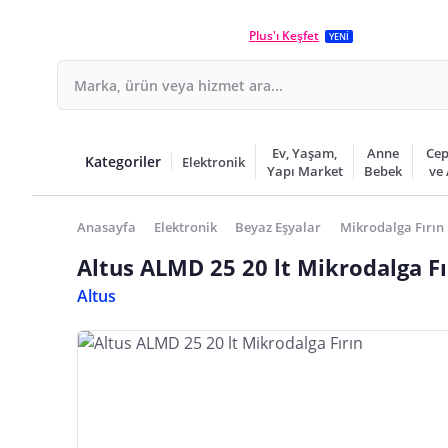
Plus'ı Keşfet
YENİ
Ev, Yaşam,
Anne
Cep
Kategoriler
Elektronik
Yapı Market
Bebek
ve
Anasayfa
Elektronik
Beyaz Eşyalar
Mikrodalga Fırın
Altus ALMD 25 20 lt Mikrodalga Fı
Altus