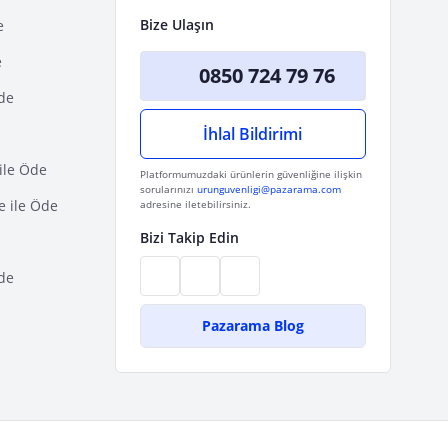
Bize Ulaşın
e
e
0850 724 79 76
Öde
İhlal Bildirimi
ile Öde
Platformumuzdaki ürünlerin güvenliğine ilişkin
sorularınızı
urunguvenligi@pazarama.com
e ile Öde
adresine iletebilirsiniz.
Bizi Takip Edin
de
Pazarama Blog