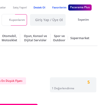
Pazarama Plus
satlar
Satış Yapın!
Destek Ol
Favorilerim
Giriş Yap / Üye Ol
Sepetim
Kuponlarım
Otomobil,
Oyun, Konsol ve
Spor ve
Süpermarket
Motosiklet
Dijital Servisler
Outdoor
 En Düşük Fiyatı
5
1 Değerlendirme