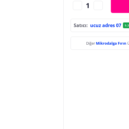
Satıcı:
ucuz adres 07
9.3
Diğer
Mikrodalga Fırın
Ü