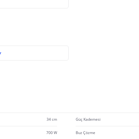
r
34 cm
Güç Kademesi
700 W
Buz Çözme