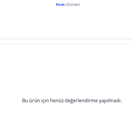
Fırın
Ürünleri
dır. Pazarama, bu içeriklerden dolayı herhangi bir sorumluluk kabul etmemektedir.
Bu ürün için henüz değerlendirme yapılmadı.