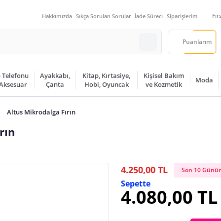
Fır
Hakkımızda
Sıkça Sorulan Sorular
İade Süreci
Siparişlerim
Puanlarım
 Telefonu
Ayakkabı,
Kitap, Kırtasiye,
Kişisel Bakım
Moda
 Aksesuar
Çanta
Hobi, Oyuncak
ve Kozmetik
Altus Mikrodalga Fırın
rın
4.250,00 TL
Son 10 Günün
Sepette
4.080,00 TL