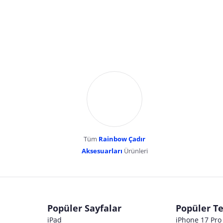
Tüm
Rainbow Çadır
Aksesuarları
Ürünleri
dır. Pazarama, bu içeriklerden dolayı herhangi bir sorumluluk kabul etmemektedir.
Popüler Sayfalar
Popüler Te
iPad
iPhone 17 Pr