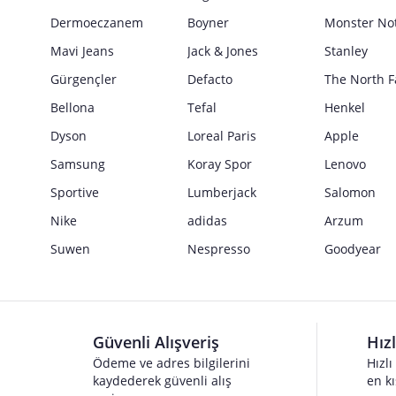
Güvenlik İşaretleri
Dermoeczanem
Boyner
Monster No
Satıcı bilgi girişi yapmamıştır.
Mavi Jeans
Jack & Jones
Stanley
Bahçe işlerinde,
Gürgençler
Defacto
The North F
Bellona
Tefal
Henkel
İnşaat İşlerinde kullanılabilir.
Dyson
Loreal Paris
Apple
Bilgilendirme: Bu ürün; yalnızca mutfak, kamp, doğa sporları, ho
Samsung
Koray Spor
Lenovo
modifiye edilmesi veya 6136 sayılı Kanun'a aykırı olarak kullanılm
Sportive
Lumberjack
Salomon
Nike
adidas
Arzum
Suwen
Nespresso
Goodyear
Güvenli Alışveriş
Hız
Ödeme ve adres bilgilerini
Hızlı
kaydederek güvenli alış
en kı