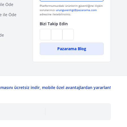
ile Öde
Platformumuzdaki ürünlerin güvenliğine ilişkin
sorularınızı
urunguvenligi@pazarama.com
e ile Öde
adresine iletebilirsiniz.
Bizi Takip Edin
de
Pazarama Blog
asını ücretsiz indir, mobile özel avantajlardan yararlan!