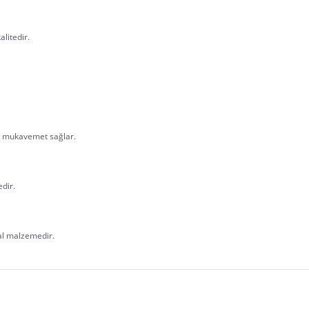
alitedir.
ra mukavemet sağlar.
dir.
al malzemedir. 