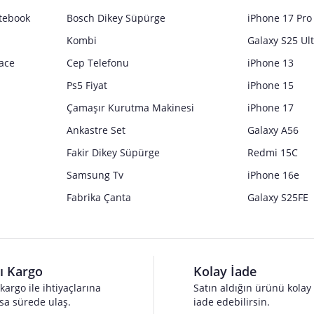
tebook
Bosch Dikey Süpürge
iPhone 17 Pro
Kombi
Galaxy S25 Ul
ace
Cep Telefonu
iPhone 13
Ps5 Fiyat
iPhone 15
Çamaşır Kurutma Makinesi
iPhone 17
bi veya mesleki iş süreçlerinde kullanılmak üzere tasarlanmış olup bu amaçla satış
Ankastre Set
Galaxy A56
ası halinde sorumluluk kullanıcıya aittir.
Fakir Dikey Süpürge
Redmi 15C
Samsung Tv
iPhone 16e
Fabrika Çanta
Galaxy S25FE
lı Kargo
Kolay İade
 kargo ile ihtiyaçlarına
Satın aldığın ürünü kolay
sa sürede ulaş.
iade edebilirsin.