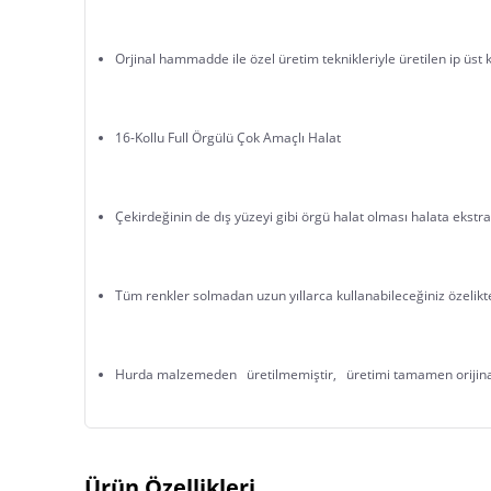
Orjinal hammadde ile özel üretim teknikleriyle üretilen ip üst k
16-Kollu Full Örgülü Çok Amaçlı Halat
Çekirdeğinin de dış yüzeyi gibi örgü halat olması halata ekst
Tüm renkler solmadan uzun yıllarca kullanabileceğiniz özelikte
Hurda malzemeden   üretilmemiştir,   üretimi tamamen orijin
Güçlü ve şık örgü yapısı kalitelidir ve bu hissi size hissettirir
Ürün Özellikleri