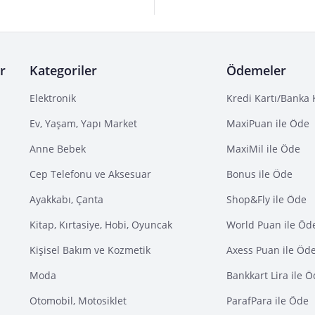
r
Kategoriler
Ödemeler
Elektronik
Kredi Kartı/Banka 
Ev, Yaşam, Yapı Market
MaxiPuan ile Öde
Anne Bebek
MaxiMil ile Öde
Cep Telefonu ve Aksesuar
Bonus ile Öde
Ayakkabı, Çanta
Shop&Fly ile Öde
Kitap, Kırtasiye, Hobi, Oyuncak
World Puan ile Öd
Kişisel Bakım ve Kozmetik
Axess Puan ile Öd
Moda
Bankkart Lira ile 
Otomobil, Motosiklet
ParafPara ile Öde