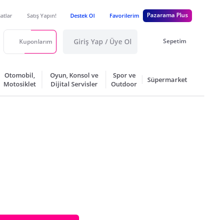
Pazarama Plus
satlar
Satış Yapın!
Destek Ol
Favorilerim
Giriş Yap / Üye Ol
Sepetim
Kuponlarım
Otomobil,
Oyun, Konsol ve
Spor ve
Süpermarket
Motosiklet
Dijital Servisler
Outdoor