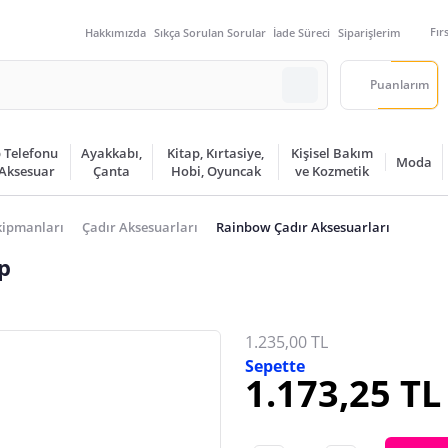
Fır
Hakkımızda
Sıkça Sorulan Sorular
İade Süreci
Siparişlerim
Puanlarım
 Telefonu
Ayakkabı,
Kitap, Kırtasiye,
Kişisel Bakım
Moda
 Aksesuar
Çanta
Hobi, Oyuncak
ve Kozmetik
ipmanları
Çadır Aksesuarları
Rainbow Çadır Aksesuarları
İp
1.235,00 TL
Sepette
1.173,25 TL