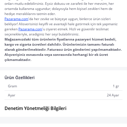
onları mutlu edebilirsiniz. Eşsiz dokusu ve zarafeti ile her mevsim, her 
ortamda kullanıma uygundur; dolayısıyla hem kişisel zevkleri hem de 
hediye meraklılarını tatmin eder.
Pazarama.com
'da her zevke ve bütçeye uygun, binlerce ürün sizleri 
bekliyor! Alisverisinizi keyifli ve avantajli hale getirmek için tek yapmaniz 
gereken 
Pazarama.com
'u ziyaret etmek. Hizli ve güvenilir teslimat 
seçenekleriyle, aradiginiz her seyi bulabilirsiniz.
Mağazamızdaki tüm ürünlerin fiyatlarına pazaryeri hizmet bedeli, 
kargo ve sigorta ücretleri dahildir. Ürünlerimizin tamamı faturalı 
olarak gönderilmektedir. Faturasız ürün gönderimi yapılmamaktadır. 
Alışverişiniz esnasında veya sonrasında herhangi bir ek ücret 
çıkmamaktadır.
Ürün Özellikleri
Gram
1 gr
Ayar
24 Ayar
Denetim Yönetmeliği Bilgileri