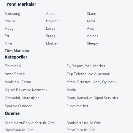
Trend Markalar
Samsung
Apple
Xiaomi
Philips
Boyner
Mavi
Hotiç
Loreal
Avon
Eti
Sütaş
Adidas
Nike
Ebebek
Sleepy
Tüm Markalar
Kategoriler
Elektronik
Ev, Yaşam, Yapı Market
Anne Bebek
Cep Telefonu ve Aksesuar
Ayakkabı, Çanta
Kitap, Kırtasiye, Hobi, Oyuncak
Kişisel Bakım ve Kozmetik
Moda
Otomobil, Motosiklet
Oyun, Konsol ve Dijital Servisler
Spor ve Outdoor
Süpermarket
Ödeme
Kredi Kartı/Banka Kartı ile Öde
Bankkart Lira ile Öde
MaxiPuan ile Öde
ParafPara ile Öde