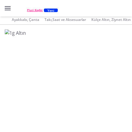
Yeni
Plus'ı Keşfet
Ayakkabı, Çanta
Takı,Saat ve Aksesuarlar
Külçe Altın, Ziynet Altın