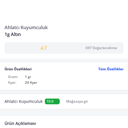
Ahlatcı Kuyumculuk
1g Altın
4.7
697 Değerlendirme
Ürün Özellikleri
Tüm Özellikler
Gram:
1 gr
Ayar:
24 Ayar
Ahlatcı Kuyumculuk
10.0
Mağazaya git
Ürün Açıklaması