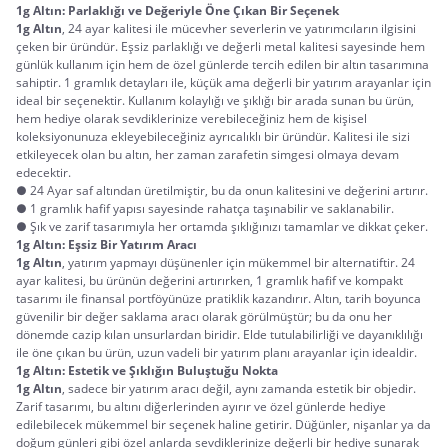
1g Altın: Parlaklığı ve Değeriyle Öne Çıkan Bir Seçenek
1g Altın
, 24 ayar kalitesi ile mücevher severlerin ve yatırımcıların ilgisini 
çeken bir üründür. Eşsiz parlaklığı ve değerli metal kalitesi sayesinde hem 
günlük kullanım için hem de özel günlerde tercih edilen bir altın tasarımına 
sahiptir. 1 gramlık detayları ile, küçük ama değerli bir yatırım arayanlar için 
ideal bir seçenektir. Kullanım kolaylığı ve şıklığı bir arada sunan bu ürün, 
hem hediye olarak sevdiklerinize verebileceğiniz hem de kişisel 
koleksiyonunuza ekleyebileceğiniz ayrıcalıklı bir üründür. Kalitesi ile sizi 
etkileyecek olan bu altın, her zaman zarafetin simgesi olmaya devam 
edecektir.
● 24 Ayar saf altından üretilmiştir, bu da onun kalitesini ve değerini artırır.
● 1 gramlık hafif yapısı sayesinde rahatça taşınabilir ve saklanabilir.
● Şık ve zarif tasarımıyla her ortamda şıklığınızı tamamlar ve dikkat çeker.
1g Altın: Eşsiz Bir Yatırım Aracı
1g Altın
, yatırım yapmayı düşünenler için mükemmel bir alternatiftir. 24 
ayar kalitesi, bu ürünün değerini artırırken, 1 gramlık hafif ve kompakt 
tasarımı ile finansal portföyünüze pratiklik kazandırır. Altın, tarih boyunca 
güvenilir bir değer saklama aracı olarak görülmüştür; bu da onu her 
dönemde cazip kılan unsurlardan biridir. Elde tutulabilirliği ve dayanıklılığı 
ile öne çıkan bu ürün, uzun vadeli bir yatırım planı arayanlar için idealdir.
1g Altın: Estetik ve Şıklığın Buluştuğu Nokta
1g Altın
, sadece bir yatırım aracı değil, aynı zamanda estetik bir objedir. 
Zarif tasarımı, bu altını diğerlerinden ayırır ve özel günlerde hediye 
edilebilecek mükemmel bir seçenek haline getirir. Düğünler, nişanlar ya da 
doğum günleri gibi özel anlarda sevdiklerinize değerli bir hediye sunarak 