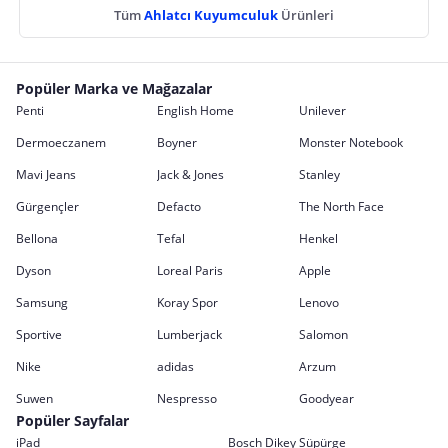
Tüm
Ahlatcı Kuyumculuk
Ürünleri
Popüler Marka ve Mağazalar
Penti
English Home
Unilever
Dermoeczanem
Boyner
Monster Notebook
Mavi Jeans
Jack & Jones
Stanley
Gürgençler
Defacto
The North Face
Bellona
Tefal
Henkel
Dyson
Loreal Paris
Apple
Samsung
Koray Spor
Lenovo
Sportive
Lumberjack
Salomon
Nike
adidas
Arzum
Suwen
Nespresso
Goodyear
Popüler Sayfalar
iPad
Bosch Dikey Süpürge